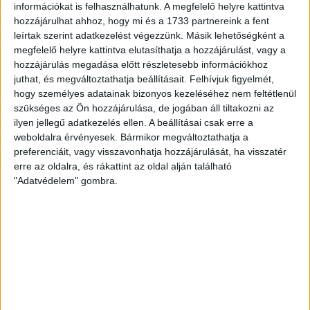
Az
Openhouse Miskolc Soltész Nagy Kálmán utcai Ingatlaniroda
információkat is felhasználhatunk. A megfelelő helyre kattintva
kínálatában kiadó a #171585 hivatkozási számú
miskolci iroda
.
hozzájárulhat ahhoz, hogy mi és a 1733 partnereink a fent
leírtak szerint adatkezelést végezzünk. Másik lehetőségként a
Az irodaház első, illetve második emeletén több, akár összenyitható
megfelelő helyre kattintva elutasíthatja a hozzájárulást, vagy a
iroda is bérbeadó
hozzájárulás megadása előtt részletesebb információkhoz
- az irodák 15 m2-től egészen 200 m2-ig elérhetőek
juthat, és megváltoztathatja beállításait.
Felhívjuk figyelmét,
- az épület külső homlokzata 20 cm-es szigetelést kapott, valamint
hogy személyes adatainak bizonyos kezeléséhez nem feltétlenül
minden nyílászáró hőszigetelt műanyag kivitelűre lett cserélve
szükséges az Ön hozzájárulása, de jogában áll tiltakozni az
- Miskolc legforgalmasabb helyén található, a Búza tér
ilyen jellegű adatkezelés ellen. A beállításai csak erre a
szomszédságában, közvetlen közelben parkolási lehetőségekkel
weboldalra érvényesek. Bármikor megváltoztathatja a
- az irodák bérleti díja: 3.500.-Ft + ÁFA / m2 / hó, mely összeg
preferenciáit, vagy visszavonhatja hozzájárulását, ha visszatér
tartalmazza a rezsiköltséget is, kivéve a téli időszakban (október 15 -
április 15), amikor 1.000.-Ft/m2 fűtési költség plusz költséggel kell
erre az oldalra, és rákattint az oldal alján található
számolni
"Adatvédelem" gombra.
- az irodaházban a 130m2-es, a 131m2-es, valamint a 200m2-es irodák
áram almérővel rendelkeznek
- az irodák elsősorban hosszú távra kiadóak, a bérléshez 3 havi kaució
szükséges.
Ha felkeltette érdeklődését ez a
miskolci iroda
, vagy bármely más
iroda
és bővebb információt szeretne, keressen bizalommal.
Hivatkozási szám: ##171585