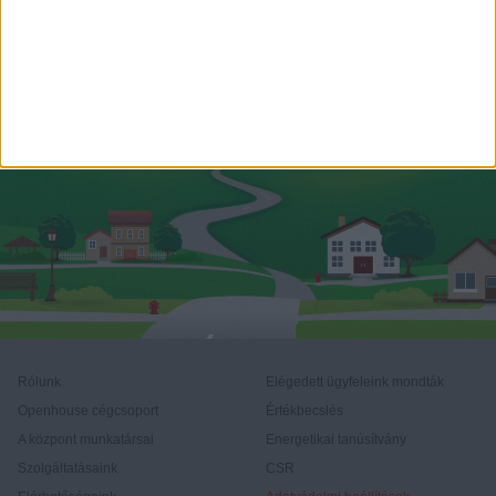
Rólunk
Elégedett ügyfeleink mondták
Openhouse cégcsoport
Értékbecslés
A központ munkatársai
Energetikai tanúsítvány
Szolgáltatásaink
CSR