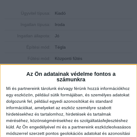
Ügyvitel típusa:
Kiadó
Ingatlan típusa:
Iroda
Ingatlan állapota:
Jó
Építési mód:
Tégla
Fűtési mód:
Központi fűtés
2
Lakótér mérete:
91 m
Az Ön adatainak védelme fontos a
számunkra
Várható átadás:
2024-06-19
Mi és partnereink tárolunk és/vagy férünk hozzá információkhoz
Közművek:
Összközműves
egy eszközön, például sütik formájában, és személyes adatokat
dolgozunk fel, például egyedi azonosítókat és standard
Szobák:
2 db
információkat, amelyeket az eszköz személyre szabott
hirdetésekhez és tartalomhoz, hirdetések és tartalmak
méréséhez, közönségmérésekhez és szolgáltatásfejlesztéshez
Belvárosi irodaházban kiadó irodák a Búza tér
küld.
Az Ön engedélyével mi és a partnereink eszközleolvasásos
szomszédságában
módszerrel szerzett pontos geolokációs adatokat és azonosítási