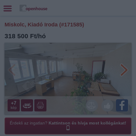
Miskolc, Kiadó Iroda (#171585)
318 500 Ft/hó
+7
kép
Érdekli az ingatlan?
Kattintson és hívja most kollégánkat!