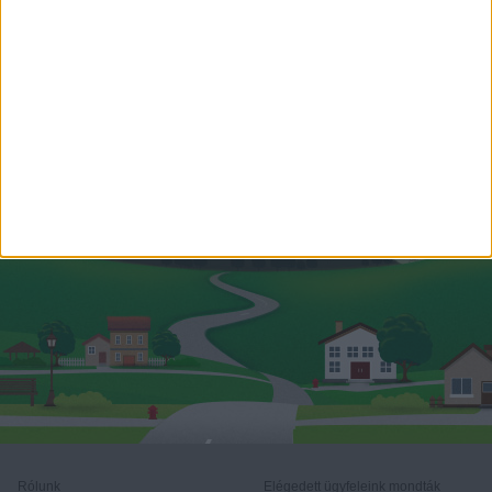
Hitelszakértő
+36 70 531 3146
diana.nemeth@oh.hu
Rólunk
Elégedett ügyfeleink mondták