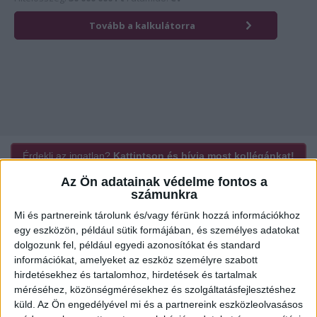
Érdekli az ingatlan?
Kattintson és hívja most kollégánkat!
Az Ön adatainak védelme fontos a
számunkra
Mi és partnereink tárolunk és/vagy férünk hozzá információkhoz
Ügyvitel típusa:
Eladó
egy eszközön, például sütik formájában, és személyes adatokat
Ingatlan típusa:
Telek
dolgozunk fel, például egyedi azonosítókat és standard
információkat, amelyeket az eszköz személyre szabott
2
Telek mérete:
600 m
hirdetésekhez és tartalomhoz, hirdetések és tartalmak
méréséhez, közönségmérésekhez és szolgáltatásfejlesztéshez
Közművek:
Közmű nélküli
küld.
Az Ön engedélyével mi és a partnereink eszközleolvasásos