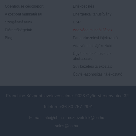
Openhouse cégcsoport
Értékbecslés
A központ munkatársai
Energetikai tanúsítvány
Szolgáltatásaink
CSR
Elérhetőségeink
Adatvédelmi beállítások
Blog
Panaszkezelési tájékoztató
Adatvédelmi tájékoztató
Ügyfeleknek értesítő az
átruházásról
Süti kezelési tájékoztató
Ügyfél-azonosítási tájékoztató
Franchise Központ levelezési címe: 9023 Győr, Verseny utca 32.
Telefon: +36-30-757-2991
E-mail:
info@oh.hu
eszrevetelek@oh.hu
sales@oh.hu