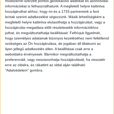
módszerrel szerzett pontos geolokációs adatokat és azonosítási
információkat is felhasználhatunk. A megfelelő helyre kattintva
Fokihegyi jó kilátás 1
hozzájárulhat ahhoz, hogy mi és a 1733 partnereink a fent
Az
Openhouse Siófok Future Ingatlaniroda
kínálatában eladó a
leírtak szerint adatkezelést végezzünk. Másik lehetőségként a
#171304 hivatkozási számú
siófoki telek
.
megfelelő helyre kattintva elutasíthatja a hozzájárulást, vagy a
hozzájárulás megadása előtt részletesebb információkhoz
Siófok Fokihegy, jellemzően családi házas övezetében eladó egy 600
juthat, és megváltoztathatja beállításait.
Felhívjuk figyelmét,
nm-es, Lke-1 besorolású építési telek, amely ideális választás lehet
hogy személyes adatainak bizonyos kezeléséhez nem feltétlenül
mind lakóházak, mind nyaralók építéséhez. A telek a domb tetején
szükséges az Ön hozzájárulása, de jogában áll tiltakozni az
helyezkedik el, így kíváló panorámát is nyújt.
ilyen jellegű adatkezelés ellen. A beállításai csak erre a
weboldalra érvényesek. Bármikor megváltoztathatja a
Többgenerációs lehetőség is rejlik benne, ha a mögötte lévő telket is
megvásárolja!
preferenciáit, vagy visszavonhatja hozzájárulását, ha visszatér
erre az oldalra, és rákattint az oldal alján található
Az Lke-1-sz övezeti besorolású telekre vonatkozó építési szabályok:
"Adatvédelem" gombra.
- Legnagyobb szintterületi mutató: 1 m2/m2
- Beépítettség megengedett legnagyobb mértéke: 30%
- Zöldfelület legkisebb mértéke: 50%
- Megengedett legnagyobb építmény magasság: 6 méter
Közművek: A víz, csatorna, áram bevezetését a tulajdonos vállalja!
Ez a telek lehetőséget kínál arra, hogy a természet közelében, egy
nyugodt, de mégis frekventált helyen építsen otthont.