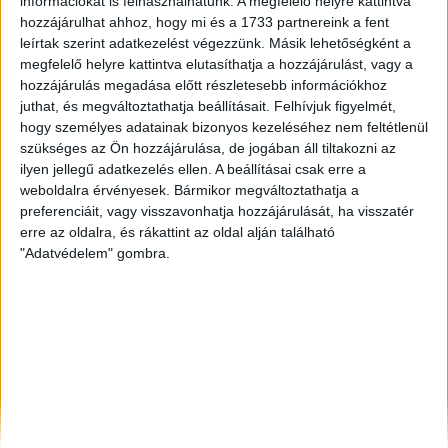
információkat is felhasználhatunk. A megfelelő helyre kattintva
Veszprém
, Eladó Társasházi lakás
hozzájárulhat ahhoz, hogy mi és a 1733 partnereink a fent
Debrecen
, Eladó Társasházi lakás, Családi ház
leírtak szerint adatkezelést végezzünk. Másik lehetőségként a
Sárvár
, Eladó Társasházi lakás, Családi ház
megfelelő helyre kattintva elutasíthatja a hozzájárulást, vagy a
hozzájárulás megadása előtt részletesebb információkhoz
juthat, és megváltoztathatja beállításait.
Felhívjuk figyelmét,
hogy személyes adatainak bizonyos kezeléséhez nem feltétlenül
szükséges az Ön hozzájárulása, de jogában áll tiltakozni az
ilyen jellegű adatkezelés ellen. A beállításai csak erre a
weboldalra érvényesek. Bármikor megváltoztathatja a
preferenciáit, vagy visszavonhatja hozzájárulását, ha visszatér
erre az oldalra, és rákattint az oldal alján található
"Adatvédelem" gombra.
Rólunk
Elégedett ügyfeleink mondták