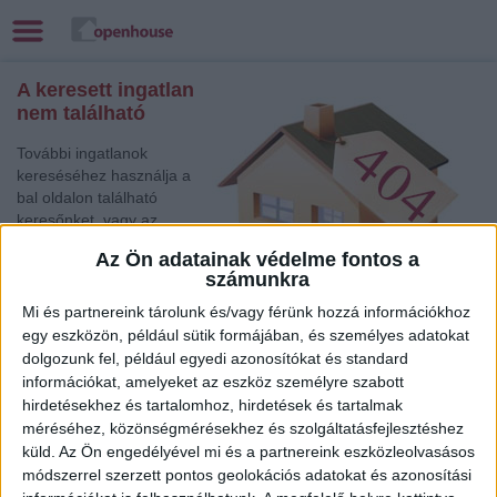
A keresett ingatlan
nem található
További ingatlanok
kereséséhez használja a
bal oldalon található
keresőnket, vagy az
alábbi gyorslinkek egyikét:
Az Ön adatainak védelme fontos a
számunkra
Székesfehérvár
, Eladó
Társasházi lakás
Mi és partnereink tárolunk és/vagy férünk hozzá információkhoz
Keszthely
, Eladó Társasházi lakás
egy eszközön, például sütik formájában, és személyes adatokat
dolgozunk fel, például egyedi azonosítókat és standard
Zalaegerszeg
, Eladó Családi ház
információkat, amelyeket az eszköz személyre szabott
Szombathely
, Eladó Családi ház
hirdetésekhez és tartalomhoz, hirdetések és tartalmak
Budaörs
, Eladó Családi ház
méréséhez, közönségmérésekhez és szolgáltatásfejlesztéshez
Eger
, Eladó Társasházi lakás
küld.
Az Ön engedélyével mi és a partnereink eszközleolvasásos
Balatonboglár
, Eladó Családi ház
módszerrel szerzett pontos geolokációs adatokat és azonosítási