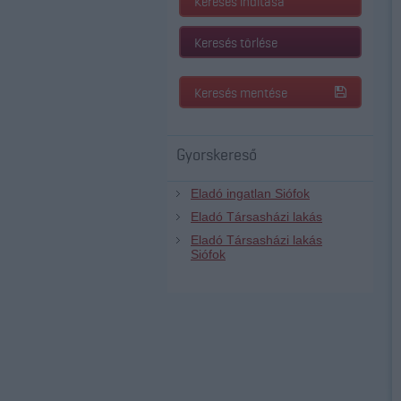
Keresés indítása
Keresés törlése
Keresés mentése
Gyorskereső
Eladó ingatlan Siófok
Eladó Társasházi lakás
Eladó Társasházi lakás
Siófok