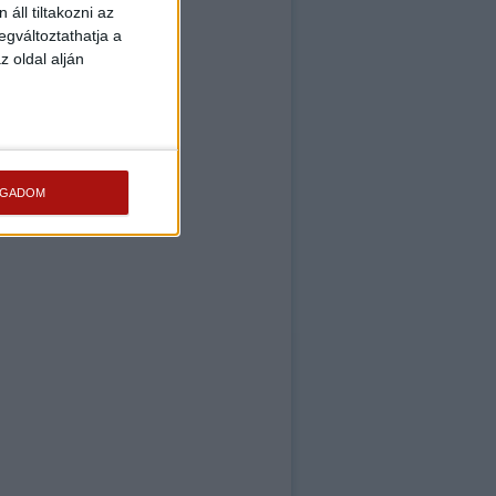
áll tiltakozni az
egváltoztathatja a
z oldal alján
OGADOM