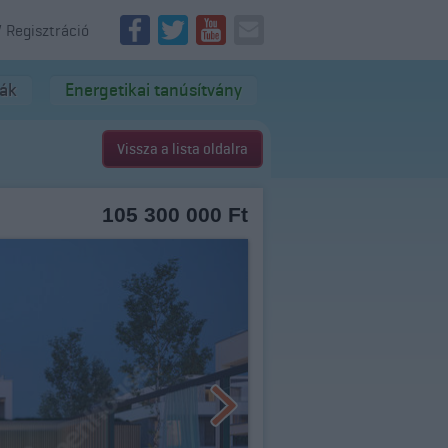
/ Regisztráció
dák
Energetikai tanúsítvány
Vissza a lista oldalra
105 300 000 Ft