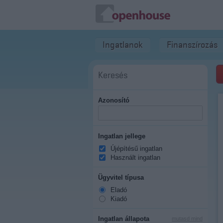
Ingatlanok
Finanszírozás
Keresés
Azonosító
Ingatlan jellege
Újépítésű ingatlan
Használt ingatlan
Ügyvitel típusa
Eladó
Kiadó
Ingatlan állapota
mutasd mind