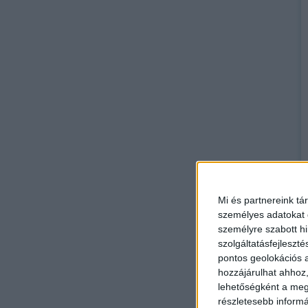
Mi és partnereink tá
személyes adatokat d
személyre szabott h
szolgáltatásfejleszté
pontos geolokációs a
hozzájárulhat ahhoz,
lehetőségként a megf
részletesebb informác