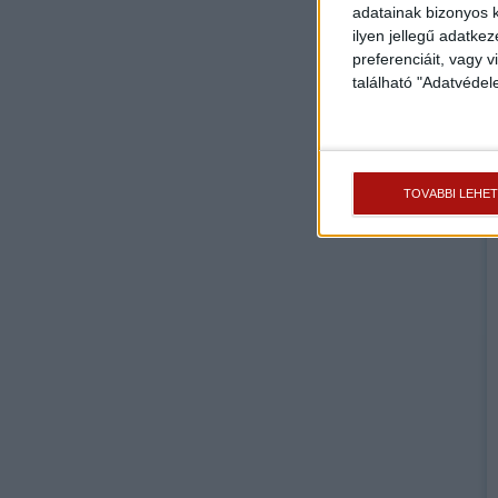
adatainak bizonyos k
ilyen jellegű adatke
preferenciáit, vagy v
található "Adatvéde
TOVÁBBI LEHE