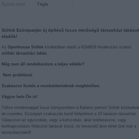
Építési mód:
Tégla
Siófok Ezüstparján új építésű luxus minőségű társasházi lakáso
eladók!
Az
Openhouse Siófok
kínálatában eladó a #164829 hivatkozási számú
siófoki társasházi lakás
.
Még nem áll rendelkezésre a teljes vételár?
Nem probléma!
Szakaszos fizetés a munkaütemeknek megfelelően.
Vágjon bele Ön is!
Töltse mindennapjait luxus környezetben a Balaton parton! Siófok közkedvel
de csendes, Ezüstpart szakaszán kerül felépítésre a 10 lakásos társasház.
Válasszon az egyszobás, vagy a kétszobás, akár tetőteraszos, vagy
kertkapcsolatos földszinti lakások közül, és bevezető áron lehet őné már a
tervezőasztalról!