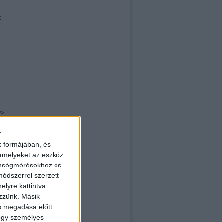
k
os
a
k formájában, és
 amelyeket az eszköz
zönségmérésekhez és
ódszerrel szerzett
elyre kattintva
ezzünk. Másik
ás megadása előtt
a
hogy személyes