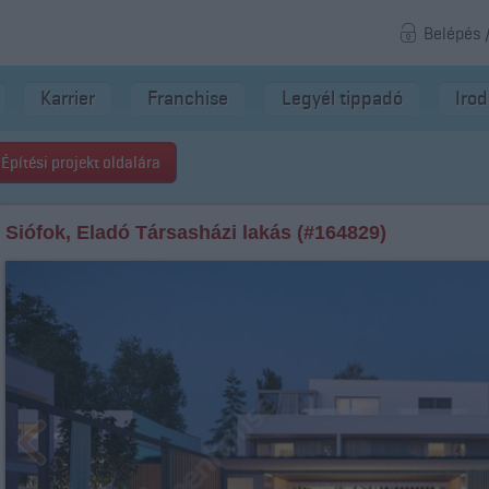
Belépés 
Karrier
Franchise
Legyél tippadó
Iro
Építési projekt oldalára
Siófok, Eladó Társasházi lakás (#164829)