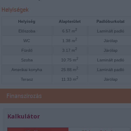
Helyiségek
Helyiség
Alapterület
Padlóburkolat
2
Előszoba
6.57 m
Laminált padló
2
WC
1.38 m
Járólap
2
Fürdő
3.17 m
Járólap
2
Szoba
10.75 m
Laminált padló
2
Amerikai konyha
25.88 m
Laminált padló
2
Terasz
11.33 m
Járólap
Finanszírozás