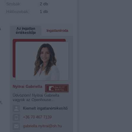
Szobák:
2 db
Hálószobák:
1 db
k
Az ingatlan
Ingatlaniroda
értékesítője
Nyitrai Gabriella
Üdvözlöm! Nyitrai Gabriella
vagyok az Openhouse...
t,
Kiemelt ingatlanértékesítő
+36 70 467 7139
gabriella.nyitrai@oh.hu