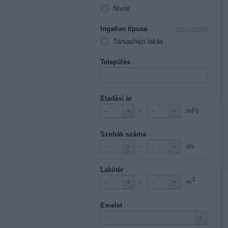
Nívós
Ingatlan típusa
mutasd mind
Társasházi lakás
Település
Eladási ár
-
mFt
-
-
Szobák száma
-
db
-
-
Lakótér
2
-
m
-
-
Emelet
-