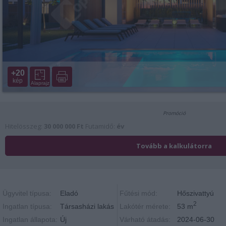
+20
kép
Alaprajz
Ügyvitel típusa:
Eladó
Fűtési mód:
Hőszivattyú
2
Ingatlan típusa:
Társasházi lakás
Lakótér mérete:
53 m
Ingatlan állapota:
Új
Várható átadás:
2024-06-30