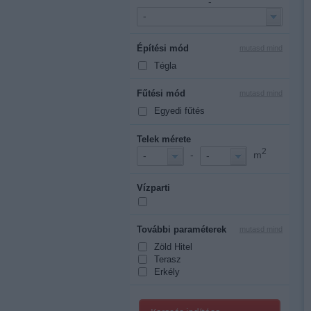
-
-
Építési mód
mutasd mind
Tégla
Fűtési mód
mutasd mind
Egyedi fűtés
Telek mérete
2
-
m
-
-
Vízparti
További paraméterek
mutasd mind
Zöld Hitel
Terasz
Erkély