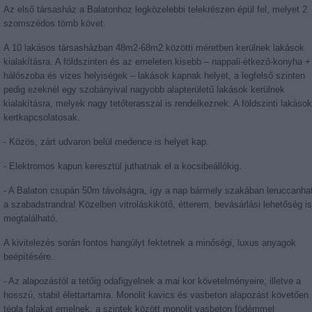
Az első társasház a Balatonhoz legközelebbi telekrészen épül fel, melyet 2
szomszédos tömb követ.
A 10 lakásos társasházban 48m2-68m2 közötti méretben kerülnek lakások
kialakításra. A földszinten és az emeleten kisebb – nappali-étkező-konyha +
hálószoba és vizes helyiségek – lakások kapnak helyet, a legfelső szinten
pedig ezeknél egy szobányival nagyobb alapterületű lakások kerülnek
kialakításra, melyek nagy tetőterasszal is rendelkeznek. A földszinti lakások
kertkapcsolatosak.
- Közös, zárt udvaron belül medence is helyet kap.
- Elektromos kapun keresztül juthatnak el a kocsibeállókig.
- A Balaton csupán 50m távolságra, így a nap bármely szakában leruccanha
a szabadstrandra! Közelben vitroláskikötő, étterem, bevásárlási lehetőség is
megtalálható.
A kivitelezés során fontos hangúlyt fektetnek a minőségi, luxus anyagok
beépítésére.
- Az alapozástól a tetőig odafigyelnek a mai kor követelményeire, illetve a
hosszú, stabil élettartamra. Monolit kavics és vasbeton alapozást követően
tégla falakat emelnek, a szintek között monolit vasbeton födémmel