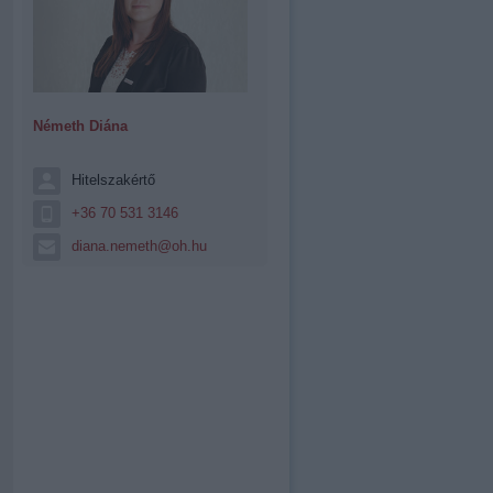
Németh Diána
Hitelszakértő
+36 70 531 3146
diana.nemeth@oh.hu