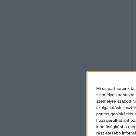
Mi és partnereink tá
személyes adatokat d
személyre szabott h
szolgáltatásfejleszté
pontos geolokációs a
hozzájárulhat ahhoz,
lehetőségként a megf
részletesebb informác