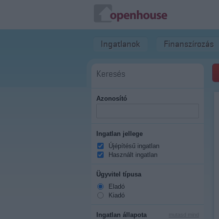
Ingatlanok
Finanszírozás
Keresés
Azonosító
Ingatlan jellege
Újépítésű ingatlan
Használt ingatlan
Ügyvitel típusa
Eladó
Kiadó
Ingatlan állapota
mutasd mind