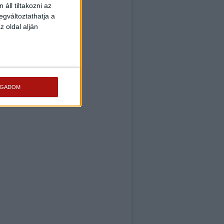
áll tiltakozni az
egváltoztathatja a
a
z oldal alján
OGADOM