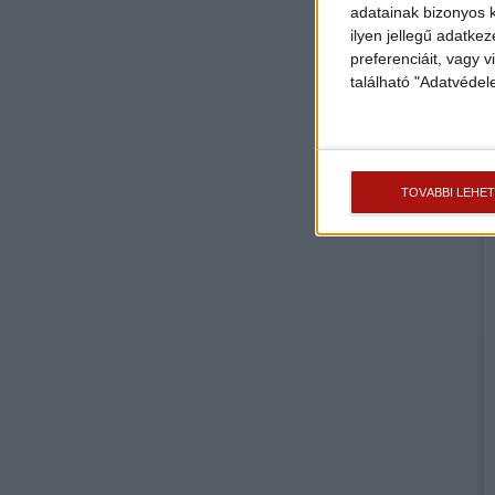
adatainak bizonyos k
ilyen jellegű adatke
preferenciáit, vagy v
található "Adatvéde
TOVÁBBI LEHE