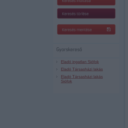
Keresés indítása
Keresés törlése
Keresés mentése
Gyorskereső
Eladó ingatlan Siófok
Eladó Társasházi lakás
Eladó Társasházi lakás
Siófok