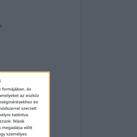
ak
a
n
k formájában, és
 amelyeket az eszköz
zönségmérésekhez és
ódszerrel szerzett
elyre kattintva
ezzünk. Másik
ás megadása előtt
hogy személyes