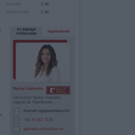
Szobák:
3 db
Hálószobák:
2 db
k
Az ingatlan
Ingatlaniroda
értékesítője
Nyitrai Gabriella
Üdvözlöm! Nyitrai Gabriella
vagyok az Openhouse...
Kiemelt ingatlanértékesítő
t,
+36 70 467 7139
gabriella.nyitrai@oh.hu
!