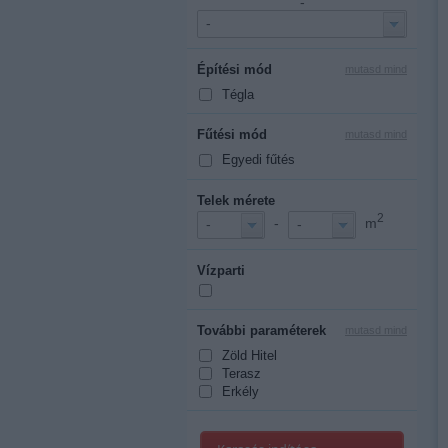
-
-
Építési mód
mutasd mind
Tégla
Fűtési mód
mutasd mind
Egyedi fűtés
Telek mérete
2
-
m
-
-
Vízparti
További paraméterek
mutasd mind
Zöld Hitel
Terasz
Erkély