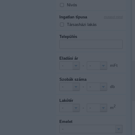
Nívós
Ingatlan típusa
mutasd mind
Társasházi lakás
Település
Eladási ár
-
mFt
-
-
Szobák száma
-
db
-
-
Lakótér
2
-
m
-
-
Emelet
-