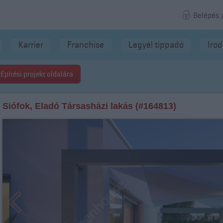
Belépés 
Karrier
Franchise
Legyél tippadó
Iro
Építési projekt oldalára
Siófok, Eladó Társasházi lakás (#164813)