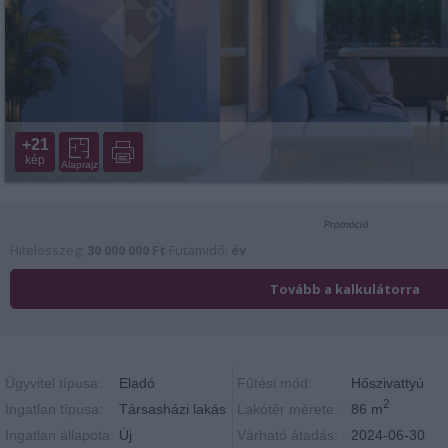
+21
kép
Alaprajz
Ügyvitel típusa:
Eladó
Fűtési mód:
Hőszivattyú
2
Ingatlan típusa:
Társasházi lakás
Lakótér mérete:
86 m
Ingatlan állapota:
Új
Várható átadás:
2024-06-30