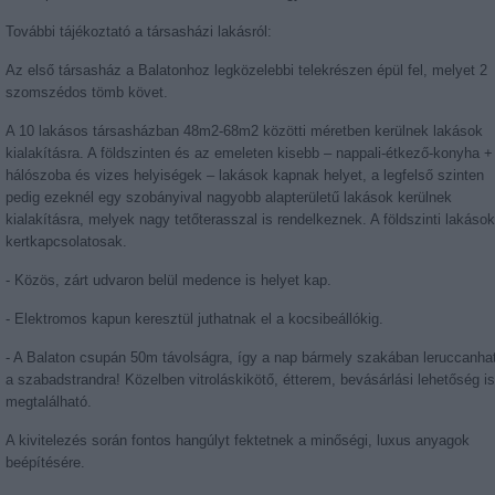
További tájékoztató a társasházi lakásról:
Az első társasház a Balatonhoz legközelebbi telekrészen épül fel, melyet 2
szomszédos tömb követ.
A 10 lakásos társasházban 48m2-68m2 közötti méretben kerülnek lakások
kialakításra. A földszinten és az emeleten kisebb – nappali-étkező-konyha +
hálószoba és vizes helyiségek – lakások kapnak helyet, a legfelső szinten
pedig ezeknél egy szobányival nagyobb alapterületű lakások kerülnek
kialakításra, melyek nagy tetőterasszal is rendelkeznek. A földszinti lakások
kertkapcsolatosak.
- Közös, zárt udvaron belül medence is helyet kap.
- Elektromos kapun keresztül juthatnak el a kocsibeállókig.
- A Balaton csupán 50m távolságra, így a nap bármely szakában leruccanha
a szabadstrandra! Közelben vitroláskikötő, étterem, bevásárlási lehetőség is
megtalálható.
A kivitelezés során fontos hangúlyt fektetnek a minőségi, luxus anyagok
beépítésére.