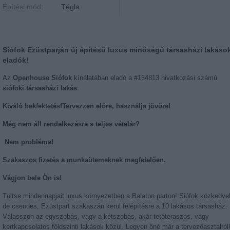
Építési mód:
Tégla
Siófok Ezüstparján új építésű luxus minőségű társasházi lakáso
eladók!
Az
Openhouse Siófok
kínálatában eladó a #164813 hivatkozási számú
siófoki társasházi lakás
.
Kiváló bekfektetés!Tervezzen előre, használja jövőre!
Még nem áll rendelkezésre a teljes vételár?
Nem probléma!
Szakaszos fizetés a munkaütemeknek megfelelően.
Vágjon bele Ön is!
Töltse mindennapjait luxus környezetben a Balaton parton! Siófok közkedvel
de csendes, Ezüstpart szakaszán kerül felépítésre a 10 lakásos társasház.
Válasszon az egyszobás, vagy a kétszobás, akár tetőteraszos, vagy
kertkapcsolatos földszinti lakások közül. Legyen öné már a tervezőasztalról