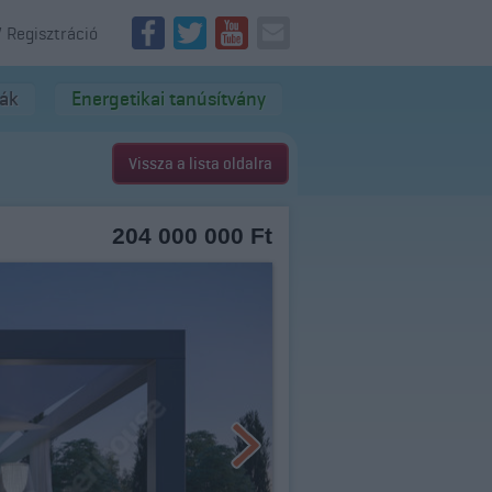
/ Regisztráció
dák
Energetikai tanúsítvány
Vissza a lista oldalra
204 000 000 Ft