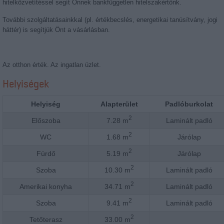
hitelközvetítéssel segít Önnek bankfüggetlen hitelszakértőnk.
További szolgáltatásainkkal (pl. értékbecslés, energetikai tanúsítvány, jogi
háttér) is segítjük Önt a vásárlásban.
Az otthon érték. Az ingatlan üzlet.
Helyiségek
Helyiség
Alapterület
Padlóburkolat
2
Előszoba
7.28 m
Laminált padló
2
WC
1.68 m
Járólap
2
Fürdő
5.19 m
Járólap
2
Szoba
10.30 m
Laminált padló
2
Amerikai konyha
34.71 m
Laminált padló
2
Szoba
9.41 m
Laminált padló
2
Tetőterasz
33.00 m