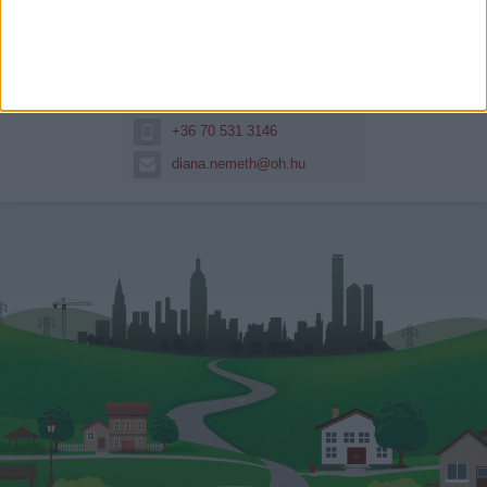
Németh Diána
Hitelszakértő
+36 70 531 3146
diana.nemeth@oh.hu