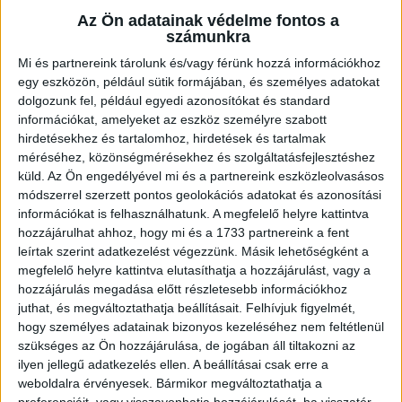
Az Ön adatainak védelme fontos a
Ingatlan típusa:
Társasházi lakás
számunkra
Ingatlan állapota:
Új
Mi és partnereink tárolunk és/vagy férünk hozzá információkhoz
egy eszközön, például sütik formájában, és személyes adatokat
Építési mód:
Tégla
dolgozunk fel, például egyedi azonosítókat és standard
Fűtési mód:
Elektromos fűtés
információkat, amelyeket az eszköz személyre szabott
hirdetésekhez és tartalomhoz, hirdetések és tartalmak
2
Telek mérete:
200 m
méréséhez, közönségmérésekhez és szolgáltatásfejlesztéshez
küld.
Az Ön engedélyével mi és a partnereink eszközleolvasásos
2
Lakótér mérete:
85 m
módszerrel szerzett pontos geolokációs adatokat és azonosítási
információkat is felhasználhatunk. A megfelelő helyre kattintva
Várható átadás:
2023-03-31
hozzájárulhat ahhoz, hogy mi és a 1733 partnereink a fent
leírtak szerint adatkezelést végezzünk. Másik lehetőségként a
Közművek:
Összközműves
megfelelő helyre kattintva elutasíthatja a hozzájárulást, vagy a
Építés éve:
2023
hozzájárulás megadása előtt részletesebb információkhoz
juthat, és megváltoztathatja beállításait.
Felhívjuk figyelmét,
Szobák:
4 db
hogy személyes adatainak bizonyos kezeléséhez nem feltétlenül
szükséges az Ön hozzájárulása, de jogában áll tiltakozni az
Hálószobák:
3 db
ilyen jellegű adatkezelés ellen. A beállításai csak erre a
weboldalra érvényesek. Bármikor megváltoztathatja a