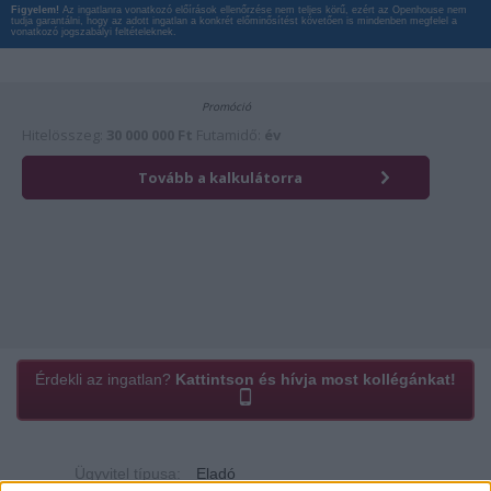
Figyelem!
Az ingatlanra vonatkozó előírások ellenőrzése nem teljes körű, ezért az Openhouse nem
tudja garantálni, hogy az adott ingatlan a konkrét előminősítést követően is mindenben megfelel a
vonatkozó jogszabályi feltételeknek.
Érdekli az ingatlan?
Kattintson és hívja most kollégánkat!
Ügyvitel típusa:
Eladó