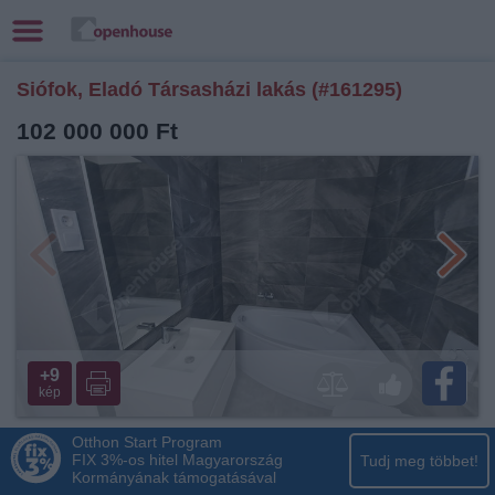
Siófok, Eladó Társasházi lakás (#161295)
102 000 000 Ft
+9
kép
Otthon Start Program
FIX 3%-os hitel Magyarország
Tudj meg többet!
Kormányának támogatásával