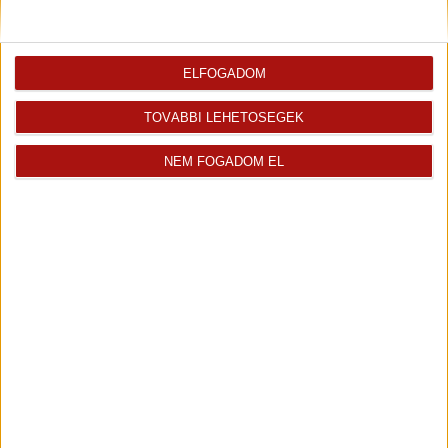
Ingatlaniroda
értékesítője
ELFOGADOM
TOVÁBBI LEHETŐSÉGEK
NEM FOGADOM EL
Nyitrai Gabriella
Üdvözlöm! Nyitrai Gabriella vagyok az Openhouse...
Kiemelt ingatlanértékesítő
+36 70 467 7139
gabriella.nyitrai@oh.hu
Magyar
Visszahívást kérek erről az
E-mail tájékoztatót kérek
ingatlanról az értékesítőtől
erről az ingatlanról