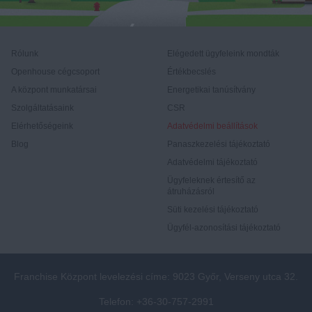
Rólunk
Elégedett ügyfeleink mondták
Openhouse cégcsoport
Értékbecslés
A központ munkatársai
Energetikai tanúsítvány
Szolgáltatásaink
CSR
Elérhetőségeink
Adatvédelmi beállítások
Blog
Panaszkezelési tájékoztató
Adatvédelmi tájékoztató
Ügyfeleknek értesítő az
átruházásról
Süti kezelési tájékoztató
Ügyfél-azonosítási tájékoztató
Franchise Központ levelezési címe: 9023 Győr, Verseny utca 32.
Telefon: +36-30-757-2991