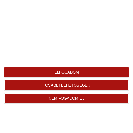
+
-
ELFOGADOM
TOVÁBBI LEHETŐSÉGEK
NEM FOGADOM EL
Leaflet
| Tiles ©
OpenStreetMap
| Map data ©
OpenStreetMap
|
CC-BY-SA
Finanszírozás