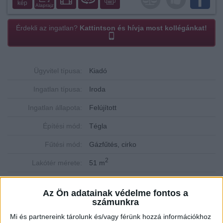
kép
Alaprajz
Érdekli az ingatlan?
Kattintson és hívja most kollégánkat!
Ügyvitel típusa:
Kiadó
Ingatlan típusa:
Iroda
Ingatlan állapota:
Felújított
Építési mód:
Tégla
Fűtési mód:
Gázfűtés, cirko
2
Lakótér mérete:
51 m
Közművek:
Összközműves
Az Ön adatainak védelme fontos a
Szobák:
2 db
számunkra
Mi és partnereink tárolunk és/vagy férünk hozzá információkhoz