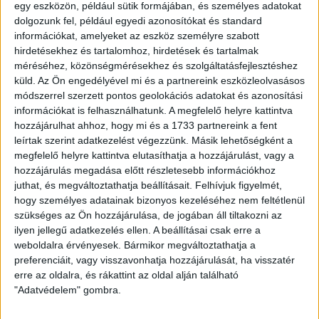
egy eszközön, például sütik formájában, és személyes adatokat
Miskolc-Egyetemvárosban különböző méretű felújított,
dolgozunk fel, például egyedi azonosítókat és standard
panorámás irodák kiadók
információkat, amelyeket az eszköz személyre szabott
Miskolci ingatlaniroda
kiadásra
kínálja 159520-as számú 15 m2-es, 21
hirdetésekhez és tartalomhoz, hirdetések és tartalmak
m2-es, 30 m2-es vagy ezek összenyitott változatú
irodáit Miskolc-
méréséhez, közönségmérésekhez és szolgáltatásfejlesztéshez
Egytemvárosban
az E/7 irodaházban, összesen akár 1.900 m2!
küld.
Az Ön engedélyével mi és a partnereink eszközleolvasásos
módszerrel szerzett pontos geolokációs adatokat és azonosítási
360 fokos panorámaképek az Openhouse weboldalán megtekinthetőek:
információkat is felhasználhatunk. A megfelelő helyre kattintva
https://oh.hu/ingatlanok/reszletek/159520
hozzájárulhat ahhoz, hogy mi és a 1733 partnereink a fent
Jellemzők
leírtak szerint adatkezelést végezzünk. Másik lehetőségként a
megfelelő helyre kattintva elutasíthatja a hozzájárulást, vagy a
A
kiadó egyetemvárosi iroda, irodák
jellemzői:
hozzájárulás megadása előtt részletesebb információkhoz
- több emeleten, egymásból és folyosóról külön is nyíló 15 m2-es,
juthat, és megváltoztathatja beállításait.
Felhívjuk figyelmét,
21 m2-es, 30 m2-es felújított iroda helyiségek, külön és egyben is
hogy személyes adatainak bizonyos kezeléséhez nem feltétlenül
kiadók
szükséges az Ön hozzájárulása, de jogában áll tiltakozni az
- a feltüntetett bérleti díj 4.000 Ft/m2/hó, a rezsi jelenleg
ilyen jellegű adatkezelés ellen. A beállításai csak erre a
változó, (légkondícionáló használat, villany, portaszolgálat, mosdók,
weboldalra érvényesek. Bármikor megváltoztathatja a
konyha használat, és a közös helyiségek takarítása is benne van
preferenciáit, vagy visszavonhatja hozzájárulását, ha visszatér
- az irodák összenyithatóak, kisebb átalakítás kivitelezhető, illetve
erre az oldalra, és rákattint az oldal alján található
több emelet összes irodája egyben is kiadó (összesen kb. 1.900 m2)
"Adatvédelem" gombra.
- Miskolctapolcához közel található, az ablakokból egyedi panoráma
nyílik a természetre