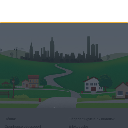
+36 70 387 0875
kati.vereb@oh.hu
Rólunk
Elégedett ügyfeleink mondták
Openhouse cégcsoport
Értékbecslés