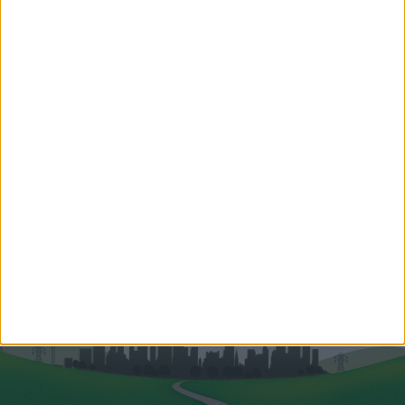
Sánta László
Hitelszakértő
+36 30 140 8999
laszlo.santa@oh.hu