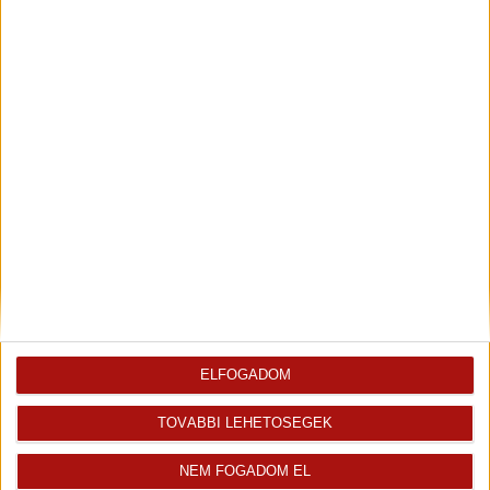
Leaflet
| Tiles ©
OpenStreetMap
| Map data ©
OpenStreetMap
|
CC-BY-SA
Finanszírozás
ELFOGADOM
TOVÁBBI LEHETŐSÉGEK
NEM FOGADOM EL