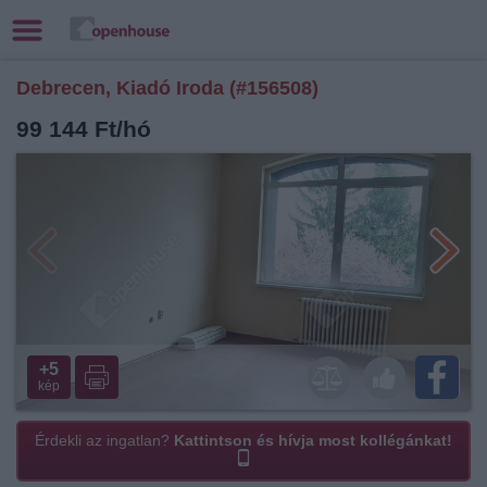
Debrecen, Kiadó Iroda (#156508)
99 144 Ft/hó
+5
kép
Érdekli az ingatlan?
Kattintson és hívja most kollégánkat!