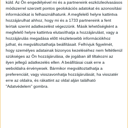
küld.
Az Ön engedélyével mi és a partnereink eszközleolvasásos
- Igényes környezetben, kulturált körülmények között működtetheti
módszerrel szerzett pontos geolokációs adatokat és azonosítási
vállalkozását.
információkat is felhasználhatunk. A megfelelő helyre kattintva
hozzájárulhat ahhoz, hogy mi és a 1733 partnereink a fent
- A 27.54 nm-es helyiség az irodaház 1. emeletén található.
leírtak szerint adatkezelést végezzünk. Másik lehetőségként a
- A bérleti díj tartalmazza a közüzemi díjakat (kivéve gázfűtés), és a
megfelelő helyre kattintva elutasíthatja a hozzájárulást, vagy a
közös helyiségek takarítását.
hozzájárulás megadása előtt részletesebb információkhoz
juthat, és megváltoztathatja beállításait.
Felhívjuk figyelmét,
- Parkosított belső udvar, ingyenes parkolási lehetőség.
hogy személyes adatainak bizonyos kezeléséhez nem feltétlenül
szükséges az Ön hozzájárulása, de jogában áll tiltakozni az
- Tömegközlekedéssel is remekül megközelíthető.
ilyen jellegű adatkezelés ellen. A beállításai csak erre a
- Az ár az ÁFA-t nem tartalmazza.
weboldalra érvényesek. Bármikor megváltoztathatja a
preferenciáit, vagy visszavonhatja hozzájárulását, ha visszatér
Amennyiben a 156508-as számú
debreceni iroda
, vagy bármely
erre az oldalra, és rákattint az oldal alján található
kínálatunkban található
kiadó iroda
felkeltette az érdeklődését, hívjon
"Adatvédelem" gombra.
a fenti telefonszámon.
Irodánk díjmentes, bankfüggetlen hitelügyintézéssel áll az Ön
rendelkezésére!
„Az ingatlan és az otthon közötti út élményéért dolgozunk!”
Helyiségek