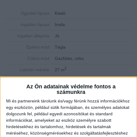
Ügyvitel típusa:
Kiadó
Ingatlan típusa:
Iroda
Ingatlan állapota:
Jó
Építési mód:
Tégla
Fűtési mód:
Gázfűtés, cirko
2
Lakótér mérete:
27 m
Közművek:
Összközműves
Az Ön adatainak védelme fontos a
számunkra
Szobák:
1 db
Mi és partnereink tárolunk és/vagy férünk hozzá információkhoz
egy eszközön, például sütik formájában, és személyes adatokat
Tömegközlekedési eszközzel is könnyen megközelíthető
dolgozunk fel, például egyedi azonosítókat és standard
információkat, amelyeket az eszköz személyre szabott
Vágóhíd utcán iroda kiadó!
hirdetésekhez és tartalomhoz, hirdetések és tartalmak
Jellemzők
méréséhez, közönségmérésekhez és szolgáltatásfejlesztéshez