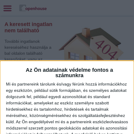
A keresett ingatlan
nem található
További ingatlanok
kereséséhez használja a
bal oldalon található
keresőnket, vagy az
alábbi gyorslinkek egyikét:
Az Ön adatainak védelme fontos a
számunkra
Miskolc
, Eladó Családi
ház
Mi és partnereink tárolunk és/vagy férünk hozzá információkhoz
Celldömölk
, Eladó Társasházi lakás, Családi ház
egy eszközön, például sütik formájában, és személyes adatokat
dolgozunk fel, például egyedi azonosítókat és standard
Celldömölk
, Eladó Családi ház
információkat, amelyeket az eszköz személyre szabott
Csorna
, Eladó Társasházi lakás, Családi ház
hirdetésekhez és tartalomhoz, hirdetések és tartalmak
Eger
, Eladó Társasházi lakás
méréséhez, közönségmérésekhez és szolgáltatásfejlesztéshez
Szeged
, Eladó Társasházi lakás
küld.
Az Ön engedélyével mi és a partnereink eszközleolvasásos
Szolnok
, Eladó Társasházi lakás, Családi ház, Iroda
módszerrel szerzett pontos geolokációs adatokat és azonosítási