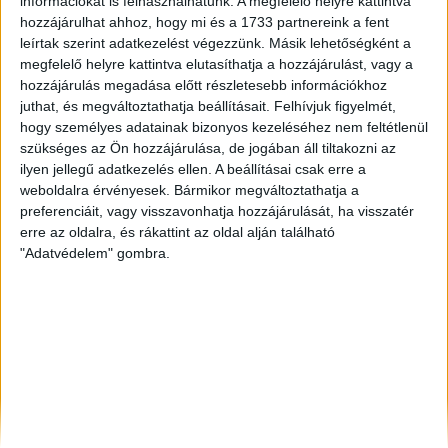
információkat is felhasználhatunk. A megfelelő helyre kattintva
Tatabánya
, Eladó Családi ház
hozzájárulhat ahhoz, hogy mi és a 1733 partnereink a fent
Balatonlelle
, Eladó Társasházi lakás
leírtak szerint adatkezelést végezzünk. Másik lehetőségként a
Eger
, Eladó Családi ház
megfelelő helyre kattintva elutasíthatja a hozzájárulást, vagy a
hozzájárulás megadása előtt részletesebb információkhoz
juthat, és megváltoztathatja beállításait.
Felhívjuk figyelmét,
hogy személyes adatainak bizonyos kezeléséhez nem feltétlenül
szükséges az Ön hozzájárulása, de jogában áll tiltakozni az
ilyen jellegű adatkezelés ellen. A beállításai csak erre a
weboldalra érvényesek. Bármikor megváltoztathatja a
preferenciáit, vagy visszavonhatja hozzájárulását, ha visszatér
erre az oldalra, és rákattint az oldal alján található
"Adatvédelem" gombra.
Rólunk
Elégedett ügyfeleink mondták