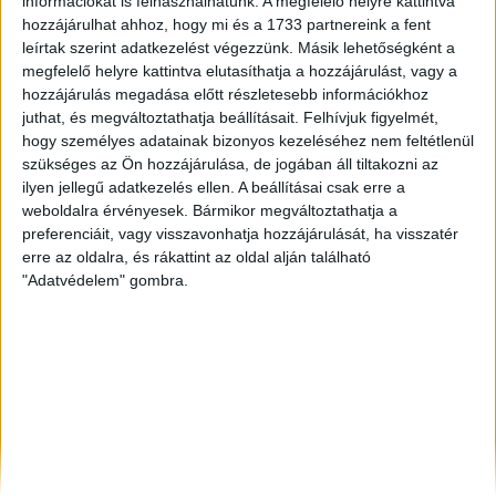
információkat is felhasználhatunk. A megfelelő helyre kattintva
Sárvár
, Kiadó Társasházi lakás
hozzájárulhat ahhoz, hogy mi és a 1733 partnereink a fent
Szeged
, Eladó Társasházi lakás
leírtak szerint adatkezelést végezzünk. Másik lehetőségként a
Veszprém
, Eladó Társasházi lakás
megfelelő helyre kattintva elutasíthatja a hozzájárulást, vagy a
hozzájárulás megadása előtt részletesebb információkhoz
juthat, és megváltoztathatja beállításait.
Felhívjuk figyelmét,
hogy személyes adatainak bizonyos kezeléséhez nem feltétlenül
szükséges az Ön hozzájárulása, de jogában áll tiltakozni az
ilyen jellegű adatkezelés ellen. A beállításai csak erre a
weboldalra érvényesek. Bármikor megváltoztathatja a
preferenciáit, vagy visszavonhatja hozzájárulását, ha visszatér
erre az oldalra, és rákattint az oldal alján található
"Adatvédelem" gombra.
Rólunk
Elégedett ügyfeleink mondták