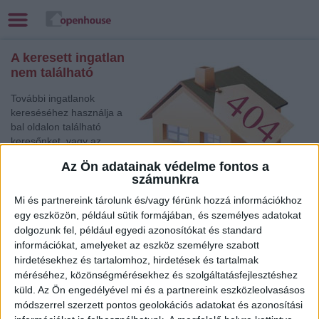
A keresett ingatlan
nem található
További ingatlanok
kereséséhez használja a
bal oldalon található
keresőnket, vagy az
alábbi gyorslinkek egyikét:
Az Ön adatainak védelme fontos a
számunkra
Csorna
, Eladó Családi
ház
Mi és partnereink tárolunk és/vagy férünk hozzá információkhoz
Zalaegerszeg
, Eladó Családi ház
egy eszközön, például sütik formájában, és személyes adatokat
dolgozunk fel, például egyedi azonosítókat és standard
Debrecen
, Kiadó Családi ház
információkat, amelyeket az eszköz személyre szabott
Törökszentmiklós
, Eladó Családi ház
hirdetésekhez és tartalomhoz, hirdetések és tartalmak
Balatonlelle
, Eladó Társasházi lakás
méréséhez, közönségmérésekhez és szolgáltatásfejlesztéshez
Győr
, Eladó Társasházi lakás
küld.
Az Ön engedélyével mi és a partnereink eszközleolvasásos
Jászberény
, Eladó Családi ház
módszerrel szerzett pontos geolokációs adatokat és azonosítási