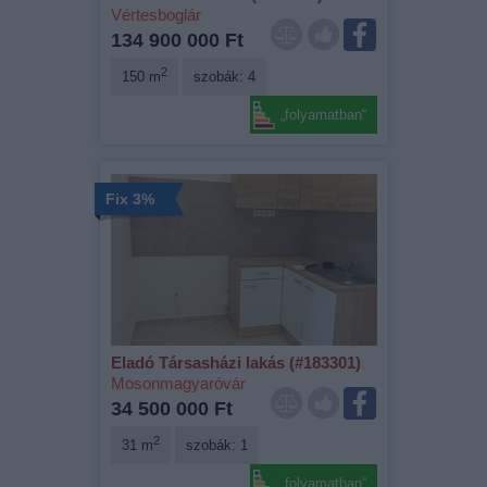
Vértesboglár
134 900 000 Ft
2
150 m
szobák: 4
„folyamatban“
Fix 3%
Eladó Társasházi lakás (#183301)
Mosonmagyaróvár
34 500 000 Ft
2
31 m
szobák: 1
„folyamatban“