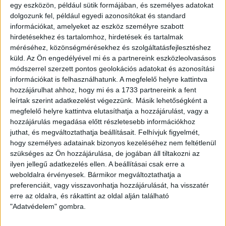
Sopron
egy eszközön, például sütik formájában, és személyes adatokat
72 900 000 Ft
dolgozunk fel, például egyedi azonosítókat és standard
információkat, amelyeket az eszköz személyre szabott
2
2883 m
hirdetésekhez és tartalomhoz, hirdetések és tartalmak
méréséhez, közönségmérésekhez és szolgáltatásfejlesztéshez
küld.
Az Ön engedélyével mi és a partnereink eszközleolvasásos
Kizárólag nálunk
módszerrel szerzett pontos geolokációs adatokat és azonosítási
információkat is felhasználhatunk. A megfelelő helyre kattintva
hozzájárulhat ahhoz, hogy mi és a 1733 partnereink a fent
leírtak szerint adatkezelést végezzünk. Másik lehetőségként a
megfelelő helyre kattintva elutasíthatja a hozzájárulást, vagy a
hozzájárulás megadása előtt részletesebb információkhoz
juthat, és megváltoztathatja beállításait.
Felhívjuk figyelmét,
hogy személyes adatainak bizonyos kezeléséhez nem feltétlenül
Eladó Telek (#183403)
Sopron
szükséges az Ön hozzájárulása, de jogában áll tiltakozni az
ilyen jellegű adatkezelés ellen. A beállításai csak erre a
43 900 000 Ft
weboldalra érvényesek. Bármikor megváltoztathatja a
2
1520 m
preferenciáit, vagy visszavonhatja hozzájárulását, ha visszatér
erre az oldalra, és rákattint az oldal alján található
"Adatvédelem" gombra.
Kizárólag nálunk