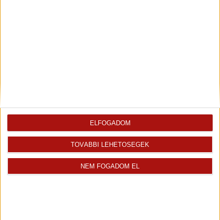
Fix 3%
Eladó Társasházi lakás (#183371)
Szeged
42 500 000 Ft
2
50 m
szobák: 2
ELFOGADOM
„folyamatban“
TOVÁBBI LEHETŐSÉGEK
NEM FOGADOM EL
Fix 3%
Videós