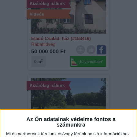
Kizárólag nálunk
Videós
Eladó Családi ház (#183416)
Rábahídvég
50 000 000 Ft
2
0 m
„folyamatban“
Kizárólag nálunk
Az Ön adatainak védelme fontos a
számunkra
Eladó Telek (#183404)
Mi és partnereink tárolunk és/vagy férünk hozzá információkhoz