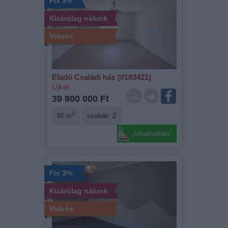
Fix 3%
Kizárólag nálunk
Videós
Eladó Családi ház (#183421)
Újkér
39 900 000 Ft
2
60 m
szobák: 2
„folyamatban“
Fix 3%
Kizárólag nálunk
Videós