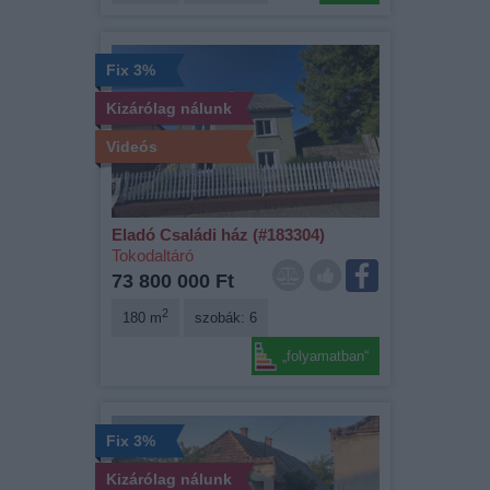
Fix 3%
Kizárólag nálunk
Videós
Eladó Családi ház (#183304)
Tokodaltáró
73 800 000 Ft
2
180 m
szobák: 6
„folyamatban“
Fix 3%
Kizárólag nálunk