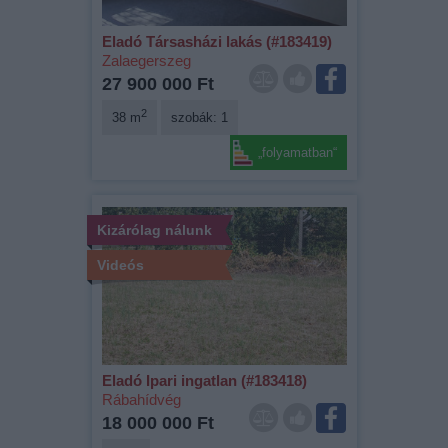
Eladó Társasházi lakás (#183419)
Zalaegerszeg
27 900 000 Ft
2
38 m
szobák: 1
„folyamatban“
Kizárólag nálunk
Videós
Eladó Ipari ingatlan (#183418)
Rábahídvég
18 000 000 Ft