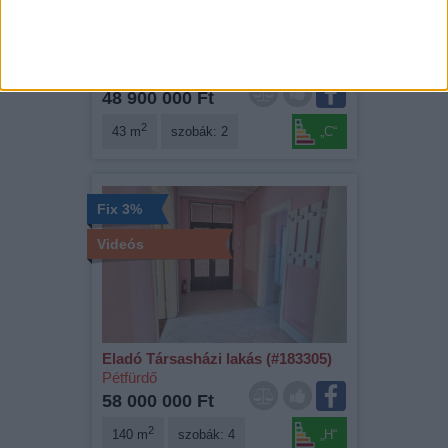
Eladó Társasházi lakás (#183314)
Szeged
48 900 000 Ft
2
43 m
szobák: 2
„C“
Fix 3%
Videós
Eladó Társasházi lakás (#183305)
Pétfürdő
58 000 000 Ft
2
140 m
szobák: 4
„H“