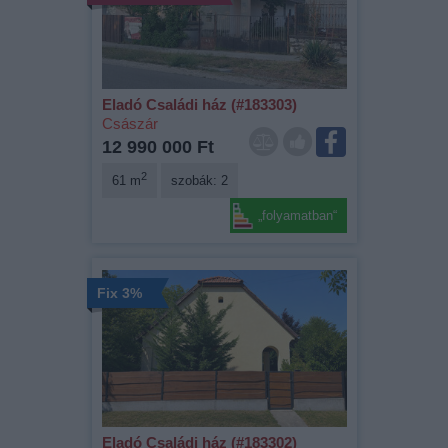
Eladó Családi ház (#183303)
Császár
12 990 000 Ft
2
61 m
szobák: 2
„folyamatban“
Fix 3%
Eladó Családi ház (#183302)