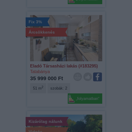
Fix 3%
Árcsökkenés
Eladó Társasházi lakás (#183295)
Tatabánya
35 999 000 Ft
2
51 m
szobák: 2
„folyamatban“
Kizárólag nálunk
Videós