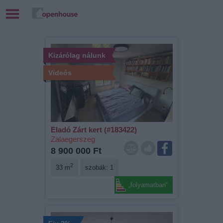
Kizárólag nálunk
Videós
Eladó Zárt kert (#183422)
Zalaegerszeg
8 900 000 Ft
2
33 m
szobák: 1
„folyamatban“