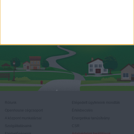
Rólunk
Elégedett ügyfeleink mondták
Openhouse cégcsoport
Értékbecslés
A központ munkatársai
Energetikai tanúsítvány
Szolgáltatásaink
CSR
Elérhetőségeink
Adatvédelmi beállítások