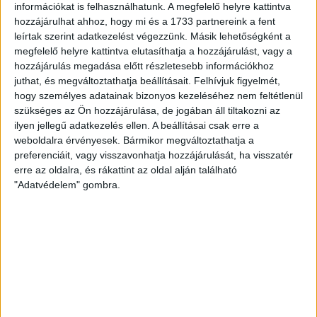
honlap eléréséhez használt böngészője beállításain keresztül,
információkat is felhasználhatunk. A megfelelő helyre kattintva
azonban ilyen esetben, sütik nélkül nem tudja majd
hozzájárulhat ahhoz, hogy mi és a 1733 partnereink a fent
maradéktalanul kihasználni a Weboldal minden funkcióját,
leírtak szerint adatkezelést végezzünk. Másik lehetőségként a
szolgáltatását, illetve ezek alkalmazása nélkül az üzemeltető
megfelelő helyre kattintva elutasíthatja a hozzájárulást, vagy a
(Adatkezelő) sem tudja garantálni Önnek a Weboldal teljes
hozzájárulás megadása előtt részletesebb információkhoz
körű használatát.
juthat, és megváltoztathatja beállításait.
Felhívjuk figyelmét,
hogy személyes adatainak bizonyos kezeléséhez nem feltétlenül
Az oldalon használt sütik
szükséges az Ön hozzájárulása, de jogában áll tiltakozni az
Tájékoztatjuk, hogy ezek a sütik önmagukban nem tudják a
ilyen jellegű adatkezelés ellen. A beállításai csak erre a
látogatót személy szerint beazonosítani.
weboldalra érvényesek. Bármikor megváltoztathatja a
preferenciáit, vagy visszavonhatja hozzájárulását, ha visszatér
Amire a jelen weboldal használja a sütiket:
erre az oldalra, és rákattint az oldal alján található
"Adatvédelem" gombra.
azonosítja a szerver felé a munkamenetet, a keresők és
egyéb folytonosságot igénylő szolgáltatásaink számára;
tárolja milyen funkciókat, szolgáltatásokat vett igénybe;
konverzió követésre és hirdetés optimalizálásra;
látogatási statisztikák készítéséhez;
Azaz a sütiket alapvetően információ gyűjtésre használjuk fel a
még jobb és minőségi felhasználói élmény biztosítása és
honlapunk fejlesztése céljából.