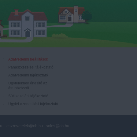
Adatvédelmi beállítások
Panaszkezelési tájékoztató
Adatvédelmi tájékoztató
Ügyfeleknek értesítő az
átruházásról
Süti kezelési tájékoztató
Ügyfél-azonosítási tájékoztató
hu
eszrevetelek@oh.hu
sales@oh.hu