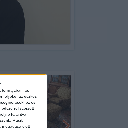
a
Kizárólag nálunk
k formájában, és
 amelyeket az eszköz
zönségmérésekhez és
ódszerrel szerzett
elyre kattintva
ezzünk. Másik
ás megadása előtt