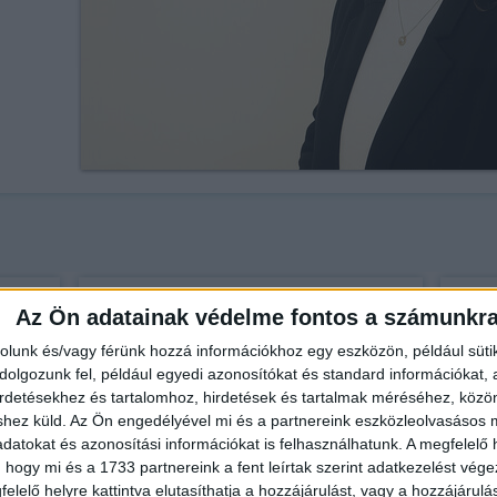
Az Ön adatainak védelme fontos a számunkr
Fix 3%
Fix 3%
rolunk és/vagy férünk hozzá információkhoz egy eszközön, például süti
olgozunk fel, például egyedi azonosítókat és standard információkat,
irdetésekhez és tartalomhoz, hirdetések és tartalmak méréséhez, kö
shez küld.
Az Ön engedélyével mi és a partnereink eszközleolvasásos m
datokat és azonosítási információkat is felhasználhatunk. A megfelelő h
 hogy mi és a 1733 partnereink a fent leírtak szerint adatkezelést vég
elelő helyre kattintva elutasíthatja a hozzájárulást, vagy a hozzájárul