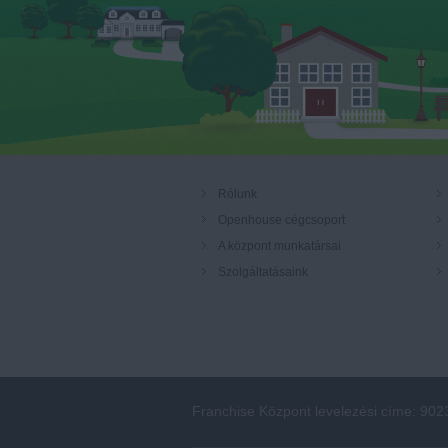
Rólunk
Openhouse cégcsoport
A központ munkatársai
Szolgáltatásaink
Franchise Központ levelezési címe: 902