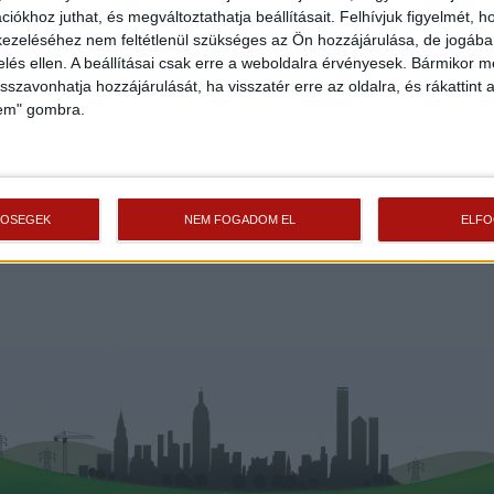
iókhoz juthat, és megváltoztathatja beállításait.
Felhívjuk figyelmét, 
Szeged
Szeg
ezeléséhez nem feltétlenül szükséges az Ön hozzájárulása, de jogában 
108 000 000 Ft
130 
zelés ellen. A beállításai csak erre a weboldalra érvényesek. Bármikor m
isszavonhatja hozzájárulását, ha visszatér erre az oldalra, és rákattint a
2
110 m
szobák: 5
91 m
lem" gombra.
an“
„folyamatban“
TŐSÉGEK
NEM FOGADOM EL
ELF