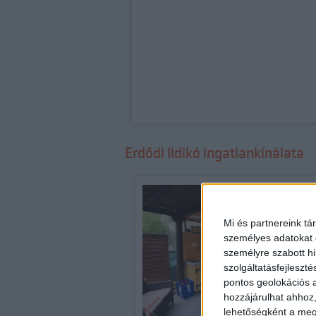
Erdődi Ildikó ingatlankínálata
Mi és partnereink tá
személyes adatokat d
személyre szabott h
szolgáltatásfejleszté
pontos geolokációs a
hozzájárulhat ahhoz,
lehetőségként a megf