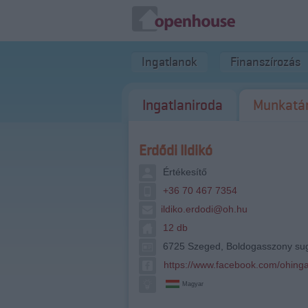
Ingatlanok
Finanszírozás
Ingatlaniroda
Munkatá
Erdődi Ildikó
Értékesítő
+36 70 467 7354
ildiko.erdodi@oh.hu
12 db
6725 Szeged, Boldogasszony sug
https://www.facebook.com/ohinga
Magyar