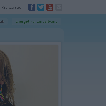
/ Regisztráció
dák
Energetikai tanúsítvány