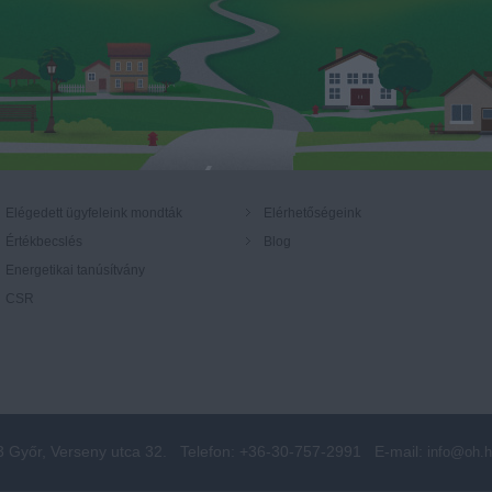
Elégedett ügyfeleink mondták
Elérhetőségeink
Értékbecslés
Blog
Energetikai tanúsítvány
CSR
3 Győr, Verseny utca 32.
Telefon: +36-30-757-2991
E-mail:
info@oh.