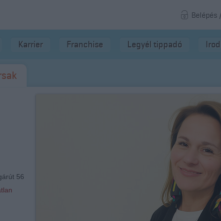
Belépés 
Karrier
Franchise
Legyél tippadó
Iro
rsak
árút 56
tlan