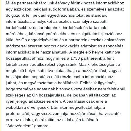
Mi és partnereink tárolunk és/vagy férünk hozzá információkhoz
egy eszközön, például sütik formájában, és személyes adatokat
dolgozunk fel, például egyedi azonosítókat és standard
információkat, amelyeket az eszköz személyre szabott
hirdetésekhez és tartalomhoz, hirdetések és tartalmak
méréséhez, közönségmérésekhez és szolgáltatásfejlesztéshez
küld.
Az Ön engedélyével mi és a partnereink eszközleolvasásos
módszerrel szerzett pontos geolokációs adatokat és azonosítási
információkat is felhasználhatunk. A megfelelő helyre kattintva
Bemutatkozás
hozzájárulhat ahhoz, hogy mi és a 1733 partnereink a fent
leírtak szerint adatkezelést végezzünk. Másik lehetőségként a
Mádl Tibornak hívnak, 2020-tól foglalkozom ingatlanok
megfelelő helyre kattintva elutasíthatja a hozzájárulást, vagy a
értékesítésével, az Openhouse Ingatlaniroda
hozzájárulás megadása előtt részletesebb információkhoz
munkatársaként.
juthat, és megváltoztathatja beállításait.
Felhívjuk figyelmét,
Alapelvem, hogy egy közösen végzett tevékenység csak
hogy személyes adatainak bizonyos kezeléséhez nem feltétlenül
akkor érheti el a valós célját, ha annak feltételeit közösen,
szükséges az Ön hozzájárulása, de jogában áll tiltakozni az
mindenki számára előnyösen határozzuk meg, és ezen
ilyen jellegű adatkezelés ellen. A beállításai csak erre a
feltételek alapján végezzük el feladatainkat.
weboldalra érvényesek. Bármikor megváltoztathatja a
preferenciáit, vagy visszavonhatja hozzájárulását, ha visszatér
erre az oldalra, és rákattint az oldal alján található
Működési területem, mivel foglalkozom
"Adatvédelem" gombra.
Célom, ügyfeleink úgy találjanak maguknak egy, az