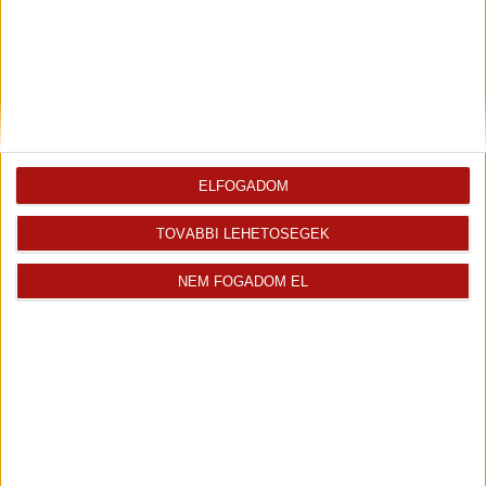
Nemesgörzsöny
28 000 000 Ft
2
100 m
szobák: 4
ELFOGADOM
TOVÁBBI LEHETŐSÉGEK
NEM FOGADOM EL
„folyamatban“
Mádl Tibor további ingatlanjai