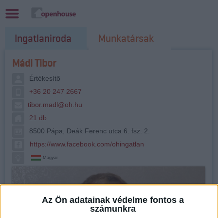
Ingatlaniroda
Munkatársak
Mádl Tibor
Értékesítő
+36 20 247 2667
tibor.madl@oh.hu
21 db
8500 Pápa, Deák Ferenc utca 6. fsz. 2.
https://www.facebook.com/ohingatlan
Magyar
Az Ön adatainak védelme fontos a
számunkra