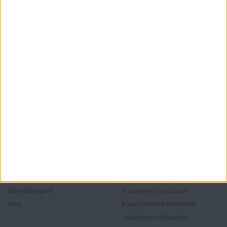
Rólunk
Elégedett ügyfeleink mondták
Openhouse cégcsoport
Értékbecslés
A központ munkatársai
Energetikai tanúsítvány
Szolgáltatásaink
CSR
Elérhetőségeink
Adatvédelmi beállítások
Blog
Panaszkezelési tájékoztató
Adatvédelmi tájékoztató