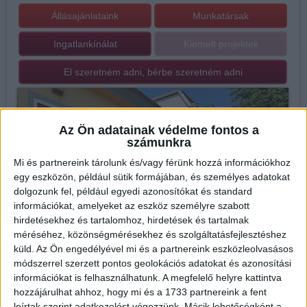
Állásajánlataink
Munkatársak
Ingatlankínálat
Kiemelt projektek
El szeretném adni, bérbe szeretném adni
Az Ön adatainak védelme fontos a
számunkra
Mi és partnereink tárolunk és/vagy férünk hozzá információkhoz
egy eszközön, például sütik formájában, és személyes adatokat
dolgozunk fel, például egyedi azonosítókat és standard
információkat, amelyeket az eszköz személyre szabott
hirdetésekhez és tartalomhoz, hirdetések és tartalmak
méréséhez, közönségmérésekhez és szolgáltatásfejlesztéshez
küld.
Az Ön engedélyével mi és a partnereink eszközleolvasásos
módszerrel szerzett pontos geolokációs adatokat és azonosítási
információkat is felhasználhatunk. A megfelelő helyre kattintva
hozzájárulhat ahhoz, hogy mi és a 1733 partnereink a fent
Iroda bemutatása
leírtak szerint adatkezelést végezzünk. Másik lehetőségként a