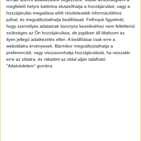
Zalaegerszegen az
ingatlan - és hitelközvetítő
megfelelő helyre kattintva elutasíthatja a hozzájárulást, vagy a
tevékenységet
2008-ban kezdtük el.
Irodánk eladó és
hozzájárulás megadása előtt részletesebb információkhoz
kiadó társasházi lakások, családi házak, használt és új
juthat, és megváltoztathatja beállításait.
Felhívjuk figyelmét,
építésű ingatlanok, telkek, üzlethelyiségek, csarnokok,
hogy személyes adatainak bizonyos kezeléséhez nem feltétlenül
ipari ingatlanok közvetítésével foglalkozik.
szükséges az Ön hozzájárulása, de jogában áll tiltakozni az
ilyen jellegű adatkezelés ellen. A beállításai csak erre a
weboldalra érvényesek. Bármikor megváltoztathatja a
Ügyfeleink elégedettsége alátámasztja a kollégáink
preferenciáit, vagy visszavonhatja hozzájárulását, ha visszatér
eredményes munkáját.
erre az oldalra, és rákattint az oldal alján található
"Adatvédelem" gombra.
- Ingatlanközvetítői szolgáltatásaink
vevőink számára
díjmentesek.
- Eladóink számára
szolgáltatásaink
CSAK
EREDMÉNYESSÉG ESETÉN díjkötelesek.
- Jogi és szakmai segítségünkkel
garantáljuk a
biztonságos adás-vétel folyamatát.
-
Bank-semleges
tanácsadás és
díjmentes
hitelügyintézés
várja irodánkban.