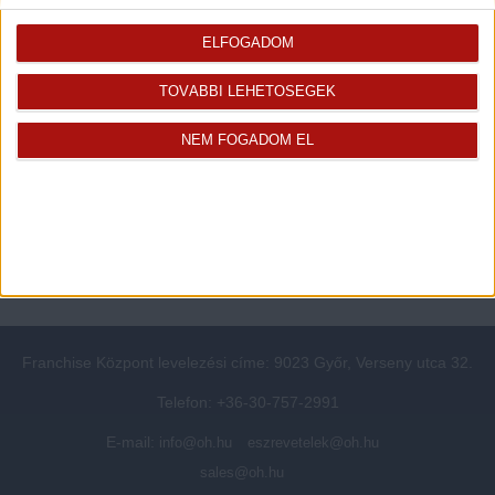
Rólunk
Elégedett ügyfeleink mondták
Openhouse cégcsoport
Értékbecslés
ELFOGADOM
A központ munkatársai
Energetikai tanúsítvány
TOVÁBBI LEHETŐSÉGEK
Szolgáltatásaink
CSR
Elérhetőségeink
Adatvédelmi beállítások
NEM FOGADOM EL
Blog
Panaszkezelési tájékoztató
Adatvédelmi tájékoztató
Ügyfeleknek értesítő az
átruházásról
Süti kezelési tájékoztató
Ügyfél-azonosítási tájékoztató
Franchise Központ levelezési címe: 9023 Győr, Verseny utca 32.
Telefon: +36-30-757-2991
E-mail:
info@oh.hu
eszrevetelek@oh.hu
sales@oh.hu