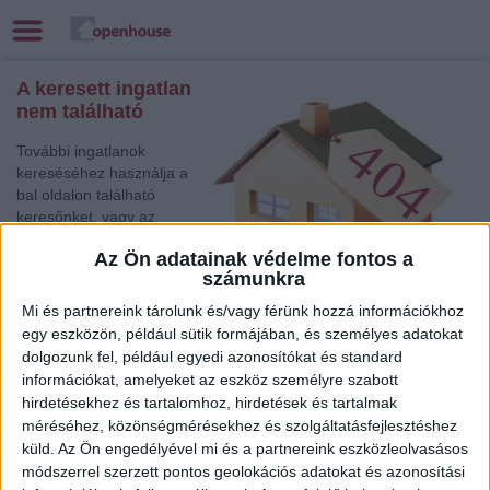
A keresett ingatlan
nem található
További ingatlanok
kereséséhez használja a
bal oldalon található
keresőnket, vagy az
alábbi gyorslinkek egyikét:
Az Ön adatainak védelme fontos a
számunkra
Békéscsaba
, Eladó
Családi ház
Mi és partnereink tárolunk és/vagy férünk hozzá információkhoz
Tatabánya
, Eladó Családi ház
egy eszközön, például sütik formájában, és személyes adatokat
Zalaegerszeg
, Eladó Társasházi lakás, Családi ház
dolgozunk fel, például egyedi azonosítókat és standard
információkat, amelyeket az eszköz személyre szabott
Celldömölk
, Eladó Társasházi lakás, Családi ház
hirdetésekhez és tartalomhoz, hirdetések és tartalmak
Veszprém
, Eladó Társasházi lakás, Családi ház
méréséhez, közönségmérésekhez és szolgáltatásfejlesztéshez
Balatonalmádi
, Eladó Társasházi lakás
küld.
Az Ön engedélyével mi és a partnereink eszközleolvasásos
Békéscsaba
, Eladó Társasházi lakás, Családi ház, Garázs,
módszerrel szerzett pontos geolokációs adatokat és azonosítási
Házrész, Hotel, Ipari ingatlan