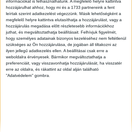
információkat is felhasználhatunk. A megfelelő helyre kattintva
Keszthely
, Eladó és Kiadó Nyaraló, Telek, Zárt kert
hozzájárulhat ahhoz, hogy mi és a 1733 partnereink a fent
leírtak szerint adatkezelést végezzünk. Másik lehetőségként a
Szeged
, Eladó Társasházi lakás, Családi ház
megfelelő helyre kattintva elutasíthatja a hozzájárulást, vagy a
Sárvár
, Kiadó Családi ház
hozzájárulás megadása előtt részletesebb információkhoz
juthat, és megváltoztathatja beállításait.
Felhívjuk figyelmét,
hogy személyes adatainak bizonyos kezeléséhez nem feltétlenül
szükséges az Ön hozzájárulása, de jogában áll tiltakozni az
ilyen jellegű adatkezelés ellen. A beállításai csak erre a
weboldalra érvényesek. Bármikor megváltoztathatja a
preferenciáit, vagy visszavonhatja hozzájárulását, ha visszatér
erre az oldalra, és rákattint az oldal alján található
"Adatvédelem" gombra.