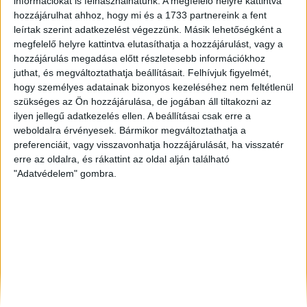
információkat is felhasználhatunk. A megfelelő helyre kattintva
Budapest V. Ker.
, Eladó Családi ház
hozzájárulhat ahhoz, hogy mi és a 1733 partnereink a fent
Tatabánya
, Eladó Családi ház
leírtak szerint adatkezelést végezzünk. Másik lehetőségként a
Celldömölk
, Eladó Társasházi lakás, Családi ház
megfelelő helyre kattintva elutasíthatja a hozzájárulást, vagy a
hozzájárulás megadása előtt részletesebb információkhoz
juthat, és megváltoztathatja beállításait.
Felhívjuk figyelmét,
hogy személyes adatainak bizonyos kezeléséhez nem feltétlenül
szükséges az Ön hozzájárulása, de jogában áll tiltakozni az
ilyen jellegű adatkezelés ellen. A beállításai csak erre a
weboldalra érvényesek. Bármikor megváltoztathatja a
preferenciáit, vagy visszavonhatja hozzájárulását, ha visszatér
erre az oldalra, és rákattint az oldal alján található
"Adatvédelem" gombra.
Rólunk
Elégedett ügyfeleink mondták