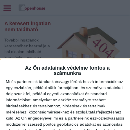
A keresett ingatlan
nem található
További ingatlanok
kereséséhez használja a
bal oldalon található
keresőnket, vagy az
alábbi gyorslinkek egyikét:
Az Ön adatainak védelme fontos a
számunkra
Győr
, Eladó Családi
ház
Mi és partnereink tárolunk és/vagy férünk hozzá információkhoz
Balatonfüred
, Eladó Családi ház
egy eszközön, például sütik formájában, és személyes adatokat
dolgozunk fel, például egyedi azonosítókat és standard
Debrecen
, Kiadó Családi ház
információkat, amelyeket az eszköz személyre szabott
Kaposvár
, Eladó Családi ház
hirdetésekhez és tartalomhoz, hirdetések és tartalmak
Komárom
, Eladó Családi ház
méréséhez, közönségmérésekhez és szolgáltatásfejlesztéshez
Sárvár
, Kiadó Családi ház
küld.
Az Ön engedélyével mi és a partnereink eszközleolvasásos
Békéscsaba
, Eladó Társasházi lakás
módszerrel szerzett pontos geolokációs adatokat és azonosítási