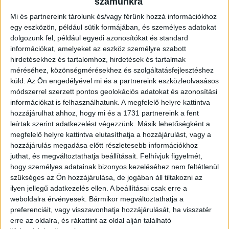
számunkra
Ingatlan típusa:
Társasházi lakás
Mi és partnereink tárolunk és/vagy férünk hozzá információkhoz
egy eszközön, például sütik formájában, és személyes adatokat
Ingatlan állapota:
Újszerű
dolgozunk fel, például egyedi azonosítókat és standard
Építési mód:
Tégla
információkat, amelyeket az eszköz személyre szabott
hirdetésekhez és tartalomhoz, hirdetések és tartalmak
Fűtési mód:
Tömbfűtés/ házközponti egyedi mérővel
méréséhez, közönségmérésekhez és szolgáltatásfejlesztéshez
küld.
Az Ön engedélyével mi és a partnereink eszközleolvasásos
2
Lakótér mérete:
46 m
módszerrel szerzett pontos geolokációs adatokat és azonosítási
információkat is felhasználhatunk. A megfelelő helyre kattintva
Építés éve:
2019
hozzájárulhat ahhoz, hogy mi és a 1731 partnereink a fent
leírtak szerint adatkezelést végezzünk. Másik lehetőségként a
Szobák:
2 db
megfelelő helyre kattintva elutasíthatja a hozzájárulást, vagy a
Hálószobák:
1 db
hozzájárulás megadása előtt részletesebb információkhoz
juthat, és megváltoztathatja beállításait.
Felhívjuk figyelmét,
hogy személyes adatainak bizonyos kezeléséhez nem feltétlenül
Újszerű, jó elhelyezkedésű!
szükséges az Ön hozzájárulása, de jogában áll tiltakozni az
ilyen jellegű adatkezelés ellen. A beállításai csak erre a
Az
Openhouse Debrecen Hadházi úti Ingatlaniroda
kínálatában
weboldalra érvényesek. Bármikor megváltoztathatja a
eladó a #182173 hivatkozási számú
debreceni társasházi lakás
.
preferenciáit, vagy visszavonhatja hozzájárulását, ha visszatér
Debrecenben a Nyulason
eladó
egy modern kialakítású
lakás
!
erre az oldalra, és rákattint az oldal alján található