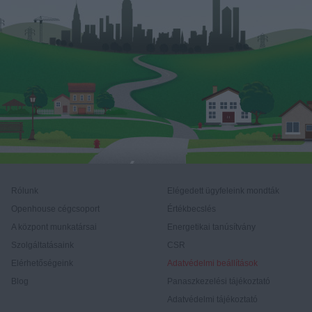
Rólunk
Elégedett ügyfeleink mondták
Openhouse cégcsoport
Értékbecslés
A központ munkatársai
Energetikai tanúsítvány
Szolgáltatásaink
CSR
Elérhetőségeink
Adatvédelmi beállítások
Blog
Panaszkezelési tájékoztató
Adatvédelmi tájékoztató