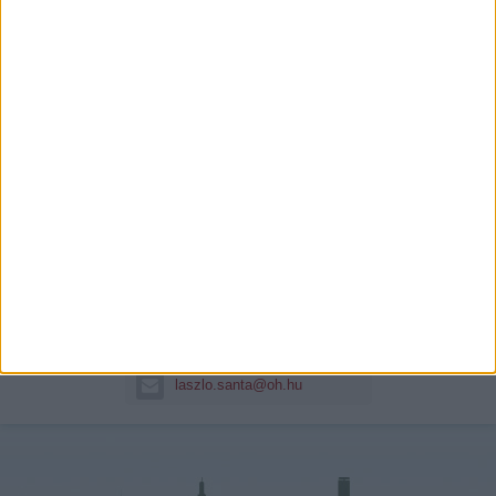
Sánta László
Hitelszakértő
+36 30 140 8999
laszlo.santa@oh.hu