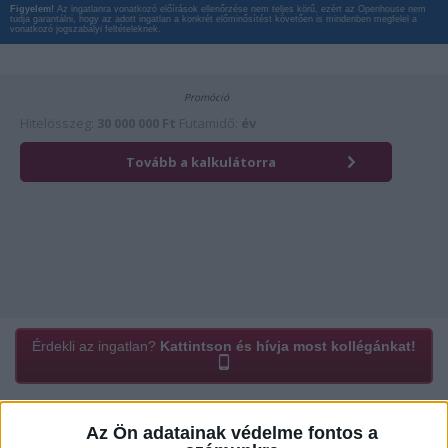
Figyelem!
Az ingatlanra vonatkozó előírások ellenőrzése nem teljes körű, ezért az Openhouse nem
tudja garantálni, hogy az adott ingatlan a konkrét előminősítést követően is mindenben megfelel a
vonatkozó jogszabályi feltételeknek.
Érdekli az ingatlan?
Kattintson és hívja most kollégánkat!
Az Ön adatainak védelme fontos a
Ügyvitel típusa:
Eladó