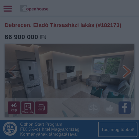
Debrecen, Eladó Társasházi lakás (#182173)
66 900 000 Ft
+6
kép
Alaprajz
Otthon Start Program
FIX 3%-os hitel Magyarország
Tudj meg többet!
Kormányának támogatásával