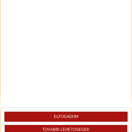
Kiemelt ingatlanértékesítő
+36 70 467 7568
judit.kecskes@oh.hu
Magyar
Visszahívást kérek erről az
E-mail tájékoztatót kérek
ingatlanról az értékesítőtől
erről az ingatlanról
Térkép
+
-
ELFOGADOM
TOVÁBBI LEHETŐSÉGEK