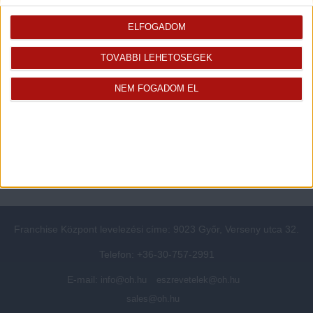
Rólunk
Elégedett ügyfeleink mondták
Openhouse cégcsoport
Értékbecslés
ELFOGADOM
A központ munkatársai
Energetikai tanúsítvány
TOVÁBBI LEHETŐSÉGEK
Szolgáltatásaink
CSR
Elérhetőségeink
Adatvédelmi beállítások
NEM FOGADOM EL
Blog
Panaszkezelési tájékoztató
Adatvédelmi tájékoztató
Ügyfeleknek értesítő az
átruházásról
Süti kezelési tájékoztató
Ügyfél-azonosítási tájékoztató
Franchise Központ levelezési címe: 9023 Győr, Verseny utca 32.
Telefon: +36-30-757-2991
E-mail:
info@oh.hu
eszrevetelek@oh.hu
sales@oh.hu