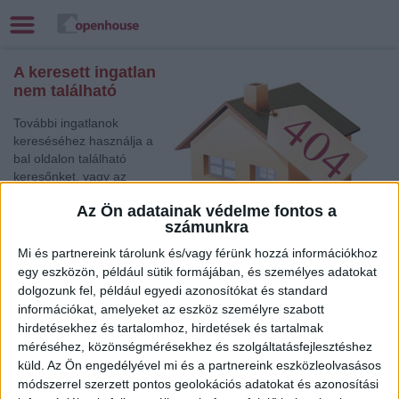
A keresett ingatlan
nem található
További ingatlanok
kereséséhez használja a
bal oldalon található
keresőnket, vagy az
alábbi gyorslinkek egyikét:
Az Ön adatainak védelme fontos a
számunkra
Budapest I. Ker.
, Eladó
Társasházi lakás,
Mi és partnereink tárolunk és/vagy férünk hozzá információkhoz
Családi ház
egy eszközön, például sütik formájában, és személyes adatokat
Budaörs
, Eladó Családi ház
dolgozunk fel, például egyedi azonosítókat és standard
Budapest V. Ker.
, Eladó Családi ház
információkat, amelyeket az eszköz személyre szabott
Békéscsaba
, Eladó Családi ház
hirdetésekhez és tartalomhoz, hirdetések és tartalmak
méréséhez, közönségmérésekhez és szolgáltatásfejlesztéshez
Veszprém
, Eladó Társasházi lakás
küld.
Az Ön engedélyével mi és a partnereink eszközleolvasásos
Szeged
, Eladó Családi ház
módszerrel szerzett pontos geolokációs adatokat és azonosítási
Balatonlelle
, Eladó Családi ház