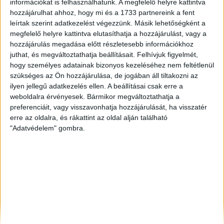
információkat is felhasználhatunk. A megfelelő helyre kattintva
Celldömölk
, Eladó Családi ház
hozzájárulhat ahhoz, hogy mi és a 1733 partnereink a fent
leírtak szerint adatkezelést végezzünk. Másik lehetőségként a
Eger
, Eladó Társasházi lakás
megfelelő helyre kattintva elutasíthatja a hozzájárulást, vagy a
Celldömölk
, Eladó Társasházi lakás
hozzájárulás megadása előtt részletesebb információkhoz
juthat, és megváltoztathatja beállításait.
Felhívjuk figyelmét,
hogy személyes adatainak bizonyos kezeléséhez nem feltétlenül
szükséges az Ön hozzájárulása, de jogában áll tiltakozni az
ilyen jellegű adatkezelés ellen. A beállításai csak erre a
weboldalra érvényesek. Bármikor megváltoztathatja a
preferenciáit, vagy visszavonhatja hozzájárulását, ha visszatér
erre az oldalra, és rákattint az oldal alján található
"Adatvédelem" gombra.