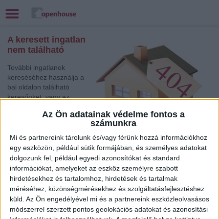
A keresett ingatlan
nem található
További ingatlanok
kereséséhez használja a
bal oldalon található
keresőnket, vagy az
alábbi gyorslinkek egyikét:
Az Ön adatainak védelme fontos a
számunkra
Székesfehérvár
, Eladó
Családi ház
Mi és partnereink tárolunk és/vagy férünk hozzá információkhoz
Szolnok
, Eladó Társasházi lakás, Családi ház
egy eszközön, például sütik formájában, és személyes adatokat
dolgozunk fel, például egyedi azonosítókat és standard
Balatonlelle
, Eladó Családi ház
információkat, amelyeket az eszköz személyre szabott
Szombathely
, Eladó Családi ház
hirdetésekhez és tartalomhoz, hirdetések és tartalmak
Tata
, Eladó Társasházi lakás
méréséhez, közönségmérésekhez és szolgáltatásfejlesztéshez
Debrecen
, Kiadó Családi ház
küld.
Az Ön engedélyével mi és a partnereink eszközleolvasásos
Törökszentmiklós
, Eladó Családi ház
módszerrel szerzett pontos geolokációs adatokat és azonosítási