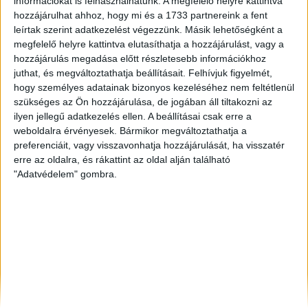
információkat is felhasználhatunk. A megfelelő helyre kattintva
Győr
, Eladó Társasházi lakás, Családi ház
hozzájárulhat ahhoz, hogy mi és a 1733 partnereink a fent
Székesfehérvár
, Eladó Társasházi lakás
leírtak szerint adatkezelést végezzünk. Másik lehetőségként a
Szeged
, Eladó Családi ház
megfelelő helyre kattintva elutasíthatja a hozzájárulást, vagy a
hozzájárulás megadása előtt részletesebb információkhoz
juthat, és megváltoztathatja beállításait.
Felhívjuk figyelmét,
hogy személyes adatainak bizonyos kezeléséhez nem feltétlenül
szükséges az Ön hozzájárulása, de jogában áll tiltakozni az
ilyen jellegű adatkezelés ellen. A beállításai csak erre a
weboldalra érvényesek. Bármikor megváltoztathatja a
preferenciáit, vagy visszavonhatja hozzájárulását, ha visszatér
erre az oldalra, és rákattint az oldal alján található
"Adatvédelem" gombra.
Rólunk
Elégedett ügyfeleink mondták