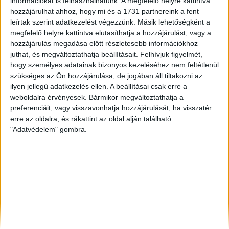
információkat is felhasználhatunk. A megfelelő helyre kattintva
Keszthely
, Eladó Családi ház
hozzájárulhat ahhoz, hogy mi és a 1731 partnereink a fent
Jászberény
, Eladó Családi ház
leírtak szerint adatkezelést végezzünk. Másik lehetőségként a
Győr
, Eladó és Kiadó Társasházi lakás, Családi ház
megfelelő helyre kattintva elutasíthatja a hozzájárulást, vagy a
hozzájárulás megadása előtt részletesebb információkhoz
juthat, és megváltoztathatja beállításait.
Felhívjuk figyelmét,
hogy személyes adatainak bizonyos kezeléséhez nem feltétlenül
szükséges az Ön hozzájárulása, de jogában áll tiltakozni az
ilyen jellegű adatkezelés ellen. A beállításai csak erre a
weboldalra érvényesek. Bármikor megváltoztathatja a
preferenciáit, vagy visszavonhatja hozzájárulását, ha visszatér
erre az oldalra, és rákattint az oldal alján található
"Adatvédelem" gombra.
Rólunk
Elégedett ügyfeleink mondták