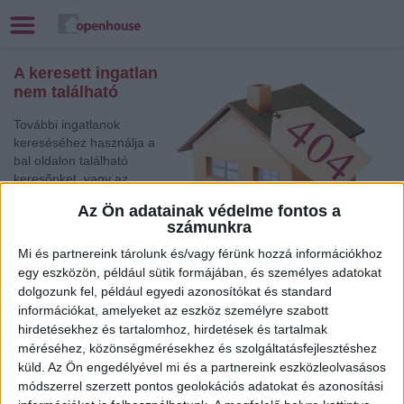
A keresett ingatlan
nem található
További ingatlanok
kereséséhez használja a
bal oldalon található
keresőnket, vagy az
alábbi gyorslinkek egyikét:
Az Ön adatainak védelme fontos a
számunkra
Pápa
, Eladó Társasházi
lakás, Családi ház
Mi és partnereink tárolunk és/vagy férünk hozzá információkhoz
Debrecen
, Eladó Társasházi lakás, Családi ház
egy eszközön, például sütik formájában, és személyes adatokat
dolgozunk fel, például egyedi azonosítókat és standard
Kecskemét
, Eladó Társasházi lakás
információkat, amelyeket az eszköz személyre szabott
Eger
, Eladó Társasházi lakás
hirdetésekhez és tartalomhoz, hirdetések és tartalmak
Győr
, Eladó Társasházi lakás
méréséhez, közönségmérésekhez és szolgáltatásfejlesztéshez
Székesfehérvár
, Eladó Társasházi lakás
küld.
Az Ön engedélyével mi és a partnereink eszközleolvasásos
Tatabánya
, Eladó Családi ház
módszerrel szerzett pontos geolokációs adatokat és azonosítási