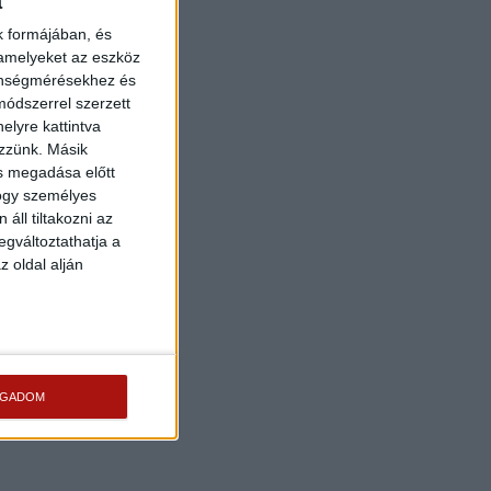
a
k formájában, és
 amelyeket az eszköz
zönségmérésekhez és
ódszerrel szerzett
elyre kattintva
ezzünk. Másik
ás megadása előtt
hogy személyes
áll tiltakozni az
egváltoztathatja a
z oldal alján
OGADOM