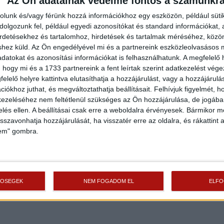
Az Ön adatainak védelme fontos a számunkr
rolunk és/vagy férünk hozzá információkhoz egy eszközön, például süti
olgozunk fel, például egyedi azonosítókat és standard információkat,
irdetésekhez és tartalomhoz, hirdetések és tartalmak méréséhez, kö
shez küld.
Az Ön engedélyével mi és a partnereink eszközleolvasásos m
datokat és azonosítási információkat is felhasználhatunk. A megfelelő h
 hogy mi és a 1733 partnereink a fent leírtak szerint adatkezelést vég
elelő helyre kattintva elutasíthatja a hozzájárulást, vagy a hozzájárul
iókhoz juthat, és megváltoztathatja beállításait.
Felhívjuk figyelmét, 
ezeléséhez nem feltétlenül szükséges az Ön hozzájárulása, de jogában 
zelés ellen. A beállításai csak erre a weboldalra érvényesek. Bármikor m
isszavonhatja hozzájárulását, ha visszatér erre az oldalra, és rákattint a
lem" gombra.
TŐSÉGEK
NEM FOGADOM EL
ELF