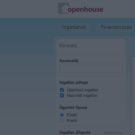
Ingatlanok
Finanszírozás
Keresés
Azonosító
Ingatlan jellege
Újépítésű ingatlan
Használt ingatlan
Ügyvitel típusa
Eladó
Kiadó
Ingatlan állapota
mutasd mind