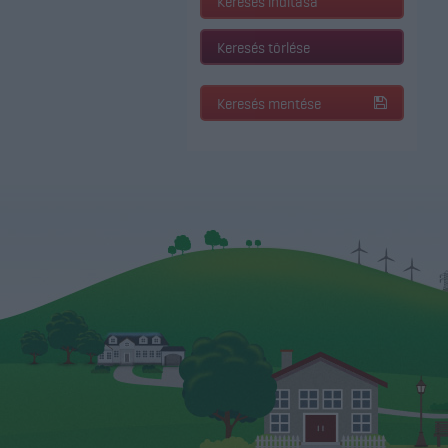
Keresés indítása
Keresés törlése
Keresés mentése