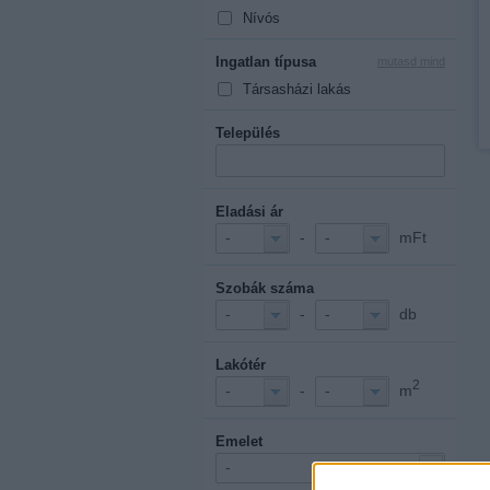
Nívós
Ingatlan típusa
mutasd mind
Társasházi lakás
Település
Eladási ár
-
mFt
-
-
Szobák száma
-
db
-
-
Lakótér
2
-
m
-
-
Emelet
-