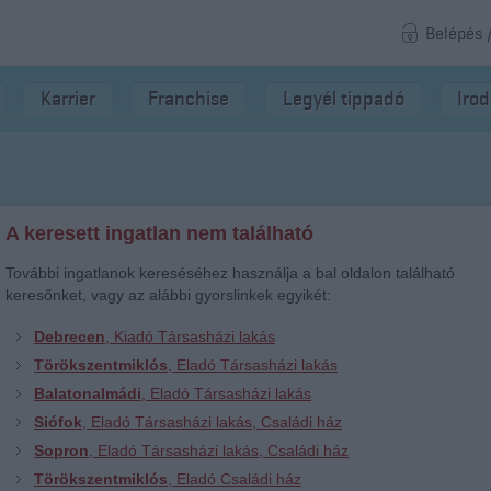
Belépés 
Karrier
Franchise
Legyél tippadó
Iro
A keresett ingatlan nem található
További ingatlanok kereséséhez használja a bal oldalon található
keresőnket, vagy az alábbi gyorslinkek egyikét:
Debrecen
, Kiadó Társasházi lakás
Törökszentmiklós
, Eladó Társasházi lakás
Balatonalmádi
, Eladó Társasházi lakás
Siófok
, Eladó Társasházi lakás, Családi ház
Sopron
, Eladó Társasházi lakás, Családi ház
Törökszentmiklós
, Eladó Családi ház