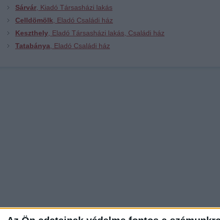
Sárvár
, Kiadó Társasházi lakás
Celldömölk
, Eladó Családi ház
Keszthely
, Eladó Társasházi lakás, Családi ház
Tatabánya
, Eladó Családi ház