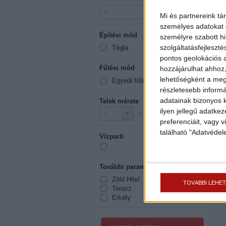
-
-
Mi és partnereink tá
személyes adatokat d
Építési mód
mutasd mind
személyre szabott h
szolgáltatásfejleszté
Tégla
pontos geolokációs a
Fűtési mód
hozzájárulhat ahhoz,
mutasd mind
lehetőségként a megf
Egyedi fűtés
részletesebb informác
adatainak bizonyos k
Telek mérete
2
ilyen jellegű adatke
-
m
-
-
preferenciáit, vagy v
található "Adatvéde
Vízparti
További paraméterek
mutasd mind
Zöld Hitel
TOVÁBBI LEHE
Terasz
Erkély