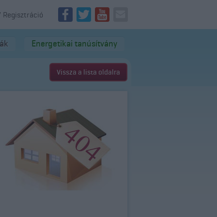
/ Regisztráció
dák
Energetikai tanúsítvány
Vissza a lista oldalra