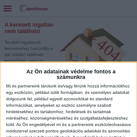
A keresett ingatlan
nem található
További ingatlanok
kereséséhez használja a
bal oldalon található
keresőnket, vagy az
alábbi gyorslinkek egyikét:
Az Ön adatainak védelme fontos a
számunkra
Sopron
, Eladó Családi
ház
Mi és partnereink tárolunk és/vagy férünk hozzá információkhoz
Békéscsaba
, Eladó Családi ház
egy eszközön, például sütik formájában, és személyes adatokat
dolgozunk fel, például egyedi azonosítókat és standard
Budaörs
, Eladó Társasházi lakás
információkat, amelyeket az eszköz személyre szabott
Zalaegerszeg
, Eladó Társasházi lakás
hirdetésekhez és tartalomhoz, hirdetések és tartalmak
Komárom
, Eladó Családi ház
méréséhez, közönségmérésekhez és szolgáltatásfejlesztéshez
Törökszentmiklós
, Eladó Társasházi lakás
küld.
Az Ön engedélyével mi és a partnereink eszközleolvasásos
Kaposvár
, Eladó Családi ház
módszerrel szerzett pontos geolokációs adatokat és azonosítási