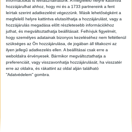
információkat is felhasználhatunk. A megfelelő helyre kattintva
Békéscsaba
, Eladó Társasházi lakás
hozzájárulhat ahhoz, hogy mi és a 1733 partnereink a fent
Székesfehérvár
, Eladó Családi ház
leírtak szerint adatkezelést végezzünk. Másik lehetőségként a
Budaörs
, Eladó Családi ház
megfelelő helyre kattintva elutasíthatja a hozzájárulást, vagy a
hozzájárulás megadása előtt részletesebb információkhoz
juthat, és megváltoztathatja beállításait.
Felhívjuk figyelmét,
hogy személyes adatainak bizonyos kezeléséhez nem feltétlenül
szükséges az Ön hozzájárulása, de jogában áll tiltakozni az
ilyen jellegű adatkezelés ellen. A beállításai csak erre a
weboldalra érvényesek. Bármikor megváltoztathatja a
preferenciáit, vagy visszavonhatja hozzájárulását, ha visszatér
erre az oldalra, és rákattint az oldal alján található
"Adatvédelem" gombra.
Rólunk
Elégedett ügyfeleink mondták