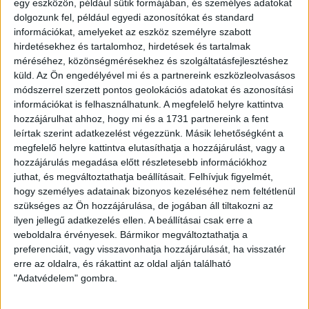
egy eszközön, például sütik formájában, és személyes adatokat
Ingatlan típusa:
Családi ház
dolgozunk fel, például egyedi azonosítókat és standard
információkat, amelyeket az eszköz személyre szabott
Ingatlan állapota:
Felújítandó
hirdetésekhez és tartalomhoz, hirdetések és tartalmak
méréséhez, közönségmérésekhez és szolgáltatásfejlesztéshez
Építési mód:
Vegyes falazatú tégla
küld.
Az Ön engedélyével mi és a partnereink eszközleolvasásos
módszerrel szerzett pontos geolokációs adatokat és azonosítási
Fűtési mód:
Egyedi fűtés
információkat is felhasználhatunk. A megfelelő helyre kattintva
2
Telek mérete:
800 m
hozzájárulhat ahhoz, hogy mi és a 1731 partnereink a fent
leírtak szerint adatkezelést végezzünk. Másik lehetőségként a
2
Lakótér mérete:
60 m
megfelelő helyre kattintva elutasíthatja a hozzájárulást, vagy a
hozzájárulás megadása előtt részletesebb információkhoz
Közművek:
Csatorna, Villany, Víz
juthat, és megváltoztathatja beállításait.
Felhívjuk figyelmét,
hogy személyes adatainak bizonyos kezeléséhez nem feltétlenül
Építés éve:
1960
szükséges az Ön hozzájárulása, de jogában áll tiltakozni az
Szobák:
3 db
ilyen jellegű adatkezelés ellen. A beállításai csak erre a
weboldalra érvényesek. Bármikor megváltoztathatja a
Hálószobák:
2 db
preferenciáit, vagy visszavonhatja hozzájárulását, ha visszatér
erre az oldalra, és rákattint az oldal alján található
"Adatvédelem" gombra.
Csendes zsákutcában eladó részben felújított családi ház
Pándon!