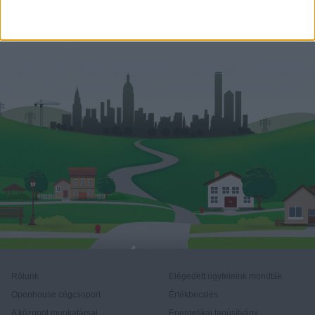
diana.nemeth@oh.hu
Rólunk
Elégedett ügyfeleink mondták
Openhouse cégcsoport
Értékbecslés
A központ munkatársai
Energetikai tanúsítvány