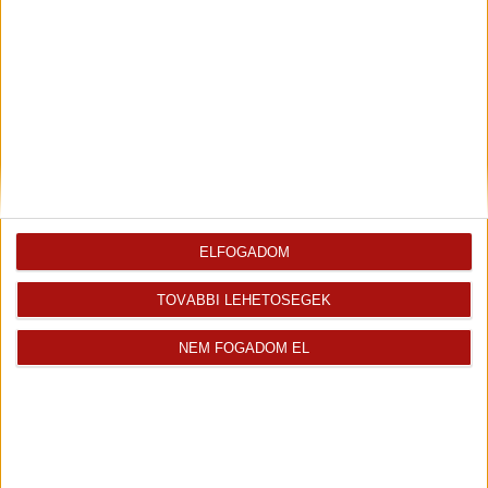
Ifj. Szabó László
Immáron nyolc éve a családi vállalkozásban...
Kiemelt ingatlanértékesítő
+36 70 467 7379
szabo.laszlo@oh.hu
Magyar
ELFOGADOM
TOVÁBBI LEHETŐSÉGEK
Visszahívást kérek erről az
E-mail tájékoztatót kérek
ingatlanról az értékesítőtől
erről az ingatlanról
NEM FOGADOM EL
Finanszírozás