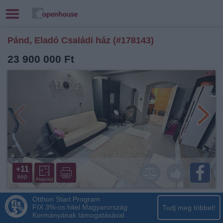
Pánd, Eladó Családi ház (#178143)
23 900 000 Ft
+11
kép
Alaprajz
Otthon Start Program
FIX 3%-os hitel Magyarország
Tudj meg többet!
Kormányának támogatásával