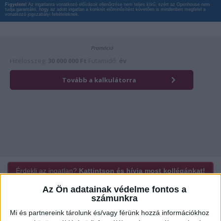
Figyelem!
Az ingatlanra vonatkozó előírások ellenőrzése nem teljes körű, ezért az Openhouse nem
tudja garantálni, hogy az adott ingatlan a konkrét előminősítést követően is mindenben megfelel a
vonatkozó jogszabályi feltételeknek.
Érdekli az ingatlan?
Kattintson és hívja most kollégánkat!
Az Ön adatainak védelme fontos a
számunkra
Mi és partnereink tárolunk és/vagy férünk hozzá információkhoz
Ügyvitel típusa:
Eladó