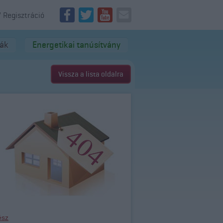
/ Regisztráció
dák
Energetikai tanúsítvány
Vissza a lista oldalra
ész