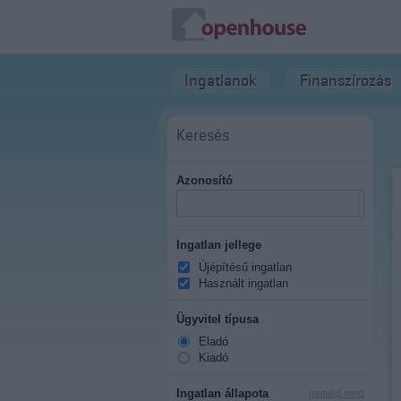
Ingatlanok
Finanszírozás
Keresés
Azonosító
Ingatlan jellege
Újépítésű ingatlan
Használt ingatlan
Ügyvitel típusa
Eladó
Kiadó
Ingatlan állapota
mutasd mind