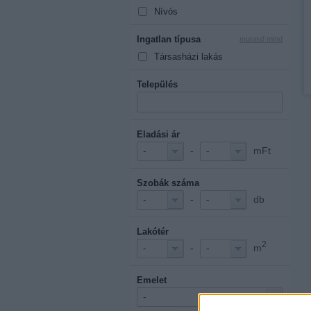
Nívós
Ingatlan típusa
mutasd mind
Társasházi lakás
Település
Eladási ár
-
mFt
-
-
Szobák száma
-
db
-
-
Lakótér
2
-
m
-
-
Emelet
-