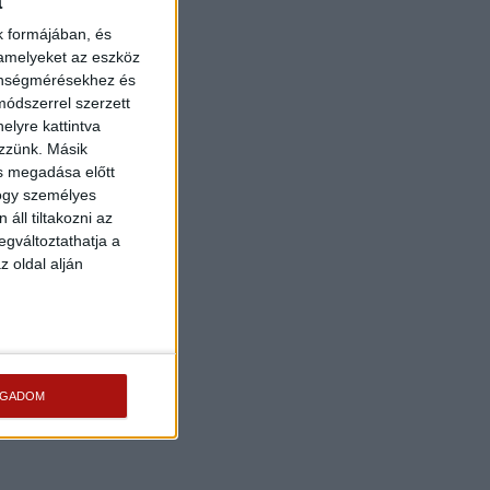
a
k formájában, és
 amelyeket az eszköz
zönségmérésekhez és
ódszerrel szerzett
elyre kattintva
ezzünk. Másik
ás megadása előtt
hogy személyes
áll tiltakozni az
egváltoztathatja a
z oldal alján
OGADOM