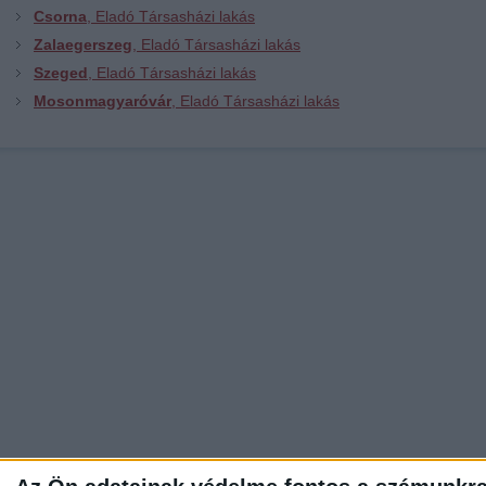
Csorna
, Eladó Társasházi lakás
Zalaegerszeg
, Eladó Társasházi lakás
Szeged
, Eladó Társasházi lakás
Mosonmagyaróvár
, Eladó Társasházi lakás