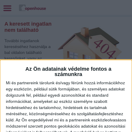
A keresett ingatlan
nem található
További ingatlanok
kereséséhez használja a
bal oldalon található
keresőnket, vagy az
alábbi gyorslinkek egyikét:
Az Ön adatainak védelme fontos a
számunkra
Törökszentmiklós
,
Eladó Családi ház
Mi és partnereink tárolunk és/vagy férünk hozzá információkhoz
Szolnok
, Eladó Társasházi lakás
egy eszközön, például sütik formájában, és személyes adatokat
dolgozunk fel, például egyedi azonosítókat és standard
Balatonlelle
, Eladó Társasházi lakás
információkat, amelyeket az eszköz személyre szabott
Kaposvár
, Eladó Társasházi lakás
hirdetésekhez és tartalomhoz, hirdetések és tartalmak
Debrecen
, Kiadó Társasházi lakás
méréséhez, közönségmérésekhez és szolgáltatásfejlesztéshez
Békéscsaba
, Eladó Társasházi lakás
küld.
Az Ön engedélyével mi és a partnereink eszközleolvasásos
Gödöllő
, Eladó Családi ház
módszerrel szerzett pontos geolokációs adatokat és azonosítási