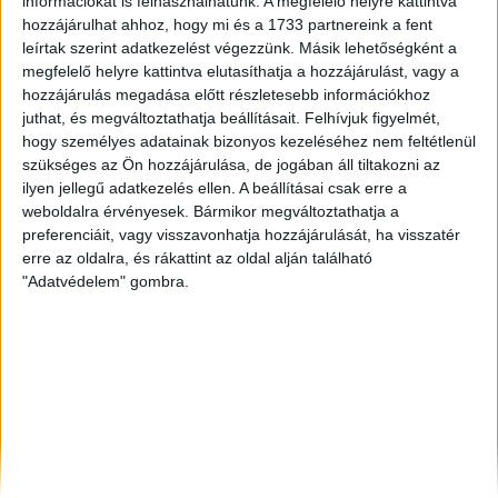
információkat is felhasználhatunk. A megfelelő helyre kattintva
Pápa
, Eladó Társasházi lakás, Családi ház
hozzájárulhat ahhoz, hogy mi és a 1733 partnereink a fent
Szombathely
, Eladó Családi ház
leírtak szerint adatkezelést végezzünk. Másik lehetőségként a
Békéscsaba
, Eladó Családi ház
megfelelő helyre kattintva elutasíthatja a hozzájárulást, vagy a
hozzájárulás megadása előtt részletesebb információkhoz
juthat, és megváltoztathatja beállításait.
Felhívjuk figyelmét,
hogy személyes adatainak bizonyos kezeléséhez nem feltétlenül
szükséges az Ön hozzájárulása, de jogában áll tiltakozni az
ilyen jellegű adatkezelés ellen. A beállításai csak erre a
weboldalra érvényesek. Bármikor megváltoztathatja a
preferenciáit, vagy visszavonhatja hozzájárulását, ha visszatér
erre az oldalra, és rákattint az oldal alján található
"Adatvédelem" gombra.
Rólunk
Elégedett ügyfeleink mondták