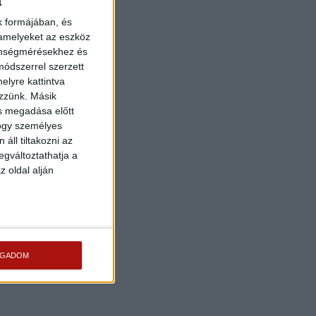
a
k formájában, és
 amelyeket az eszköz
zönségmérésekhez és
ódszerrel szerzett
elyre kattintva
ezzünk. Másik
ás megadása előtt
hogy személyes
áll tiltakozni az
egváltoztathatja a
z oldal alján
OGADOM