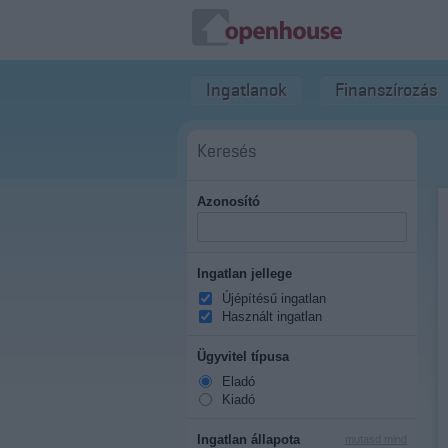
Ingatlanok
Finanszírozás
Keresés
Azonosító
Ingatlan jellege
Újépítésű ingatlan
Használt ingatlan
Ügyvitel típusa
Eladó
Kiadó
Ingatlan állapota
mutasd mind