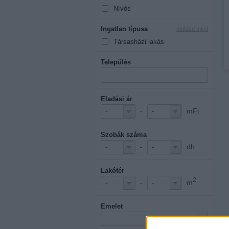
Nívós
Ingatlan típusa
mutasd mind
Társasházi lakás
Település
Eladási ár
-
mFt
-
-
Szobák száma
-
db
-
-
Lakótér
2
-
m
-
-
Emelet
-