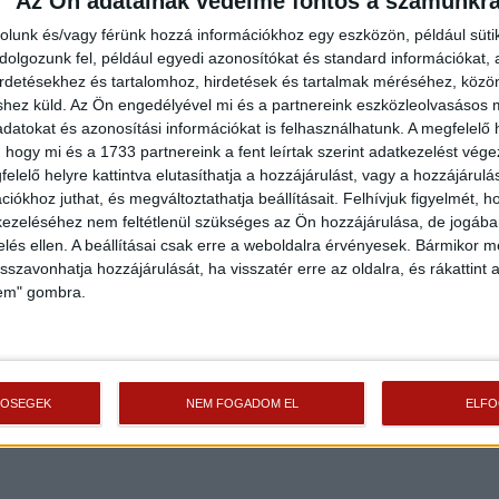
Az Ön adatainak védelme fontos a számunkr
rolunk és/vagy férünk hozzá információkhoz egy eszközön, például süti
olgozunk fel, például egyedi azonosítókat és standard információkat,
irdetésekhez és tartalomhoz, hirdetések és tartalmak méréséhez, kö
shez küld.
Az Ön engedélyével mi és a partnereink eszközleolvasásos m
datokat és azonosítási információkat is felhasználhatunk. A megfelelő h
 hogy mi és a 1733 partnereink a fent leírtak szerint adatkezelést vég
elelő helyre kattintva elutasíthatja a hozzájárulást, vagy a hozzájárul
iókhoz juthat, és megváltoztathatja beállításait.
Felhívjuk figyelmét, 
ezeléséhez nem feltétlenül szükséges az Ön hozzájárulása, de jogában 
zelés ellen. A beállításai csak erre a weboldalra érvényesek. Bármikor m
isszavonhatja hozzájárulását, ha visszatér erre az oldalra, és rákattint a
lem" gombra.
TŐSÉGEK
NEM FOGADOM EL
ELF