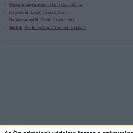
Mosonmagyaróvár
, Eladó Családi ház
Kaposvár
, Eladó Családi ház
Balatonalmádi
, Eladó Családi ház
Siófok
, Eladó és Kiadó Társasházi lakás