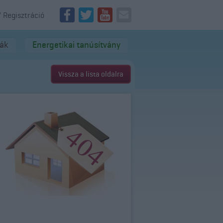
/ Regisztráció
dák
Energetikai tanúsítvány
Vissza a lista oldalra