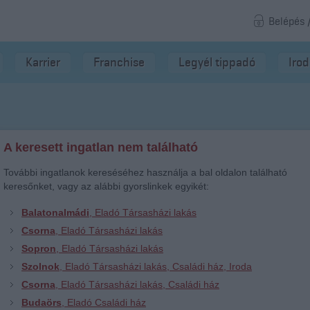
Belépés 
Karrier
Franchise
Legyél tippadó
Iro
A keresett ingatlan nem található
További ingatlanok kereséséhez használja a bal oldalon található
keresőnket, vagy az alábbi gyorslinkek egyikét:
Balatonalmádi
, Eladó Társasházi lakás
Csorna
, Eladó Társasházi lakás
Sopron
, Eladó Társasházi lakás
Szolnok
, Eladó Társasházi lakás, Családi ház, Iroda
Csorna
, Eladó Társasházi lakás, Családi ház
Budaörs
, Eladó Családi ház