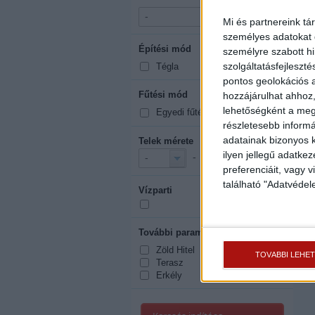
-
-
Mi és partnereink tá
személyes adatokat d
Építési mód
mutasd mind
személyre szabott h
szolgáltatásfejleszté
Tégla
pontos geolokációs a
Fűtési mód
hozzájárulhat ahhoz,
mutasd mind
lehetőségként a megf
Egyedi fűtés
részletesebb informác
adatainak bizonyos k
Telek mérete
2
ilyen jellegű adatke
-
m
-
-
preferenciáit, vagy v
található "Adatvéde
Vízparti
További paraméterek
mutasd mind
Zöld Hitel
TOVÁBBI LEHE
Terasz
Erkély