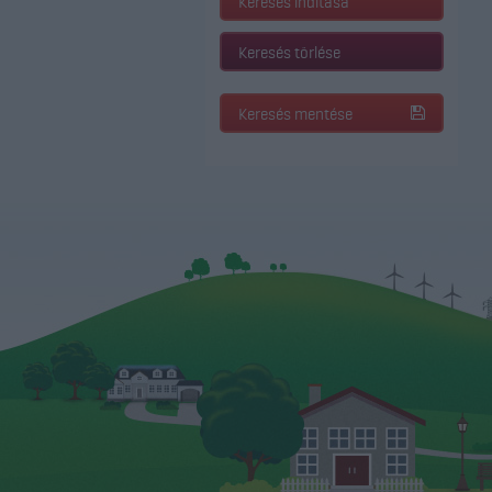
Keresés indítása
Keresés törlése
Keresés mentése