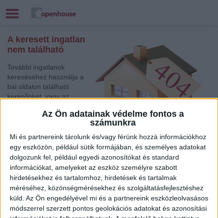
A keresett ingatlan
nem található
További ingatlanok
kereséséhez használja a
bal oldalon található
keresőnket, vagy az
alábbi gyorslinkek egyikét:
Az Ön adatainak védelme fontos a
számunkra
Jászberény
, Eladó
Családi ház
Mi és partnereink tárolunk és/vagy férünk hozzá információkhoz
Törökszentmiklós
, Eladó Társasházi lakás
egy eszközön, például sütik formájában, és személyes adatokat
dolgozunk fel, például egyedi azonosítókat és standard
Szolnok
, Eladó Társasházi lakás
információkat, amelyeket az eszköz személyre szabott
Kaposvár
, Eladó Családi ház
hirdetésekhez és tartalomhoz, hirdetések és tartalmak
Szombathely
, Eladó Társasházi lakás
méréséhez, közönségmérésekhez és szolgáltatásfejlesztéshez
Celldömölk
, Eladó Családi ház
küld.
Az Ön engedélyével mi és a partnereink eszközleolvasásos
Siófok
, Eladó Nyaraló, Telek, Zárt kert
módszerrel szerzett pontos geolokációs adatokat és azonosítási