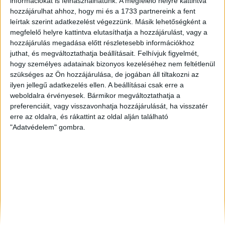
információkat is felhasználhatunk. A megfelelő helyre kattintva
Győr
, Eladó Társasházi lakás
hozzájárulhat ahhoz, hogy mi és a 1733 partnereink a fent
Debrecen
, Kiadó Családi ház
leírtak szerint adatkezelést végezzünk. Másik lehetőségként a
Keszthely
, Eladó és Kiadó Nyaraló, Telek, Zárt kert
megfelelő helyre kattintva elutasíthatja a hozzájárulást, vagy a
hozzájárulás megadása előtt részletesebb információkhoz
juthat, és megváltoztathatja beállításait.
Felhívjuk figyelmét,
hogy személyes adatainak bizonyos kezeléséhez nem feltétlenül
szükséges az Ön hozzájárulása, de jogában áll tiltakozni az
ilyen jellegű adatkezelés ellen. A beállításai csak erre a
weboldalra érvényesek. Bármikor megváltoztathatja a
preferenciáit, vagy visszavonhatja hozzájárulását, ha visszatér
erre az oldalra, és rákattint az oldal alján található
"Adatvédelem" gombra.
Rólunk
Elégedett ügyfeleink mondták