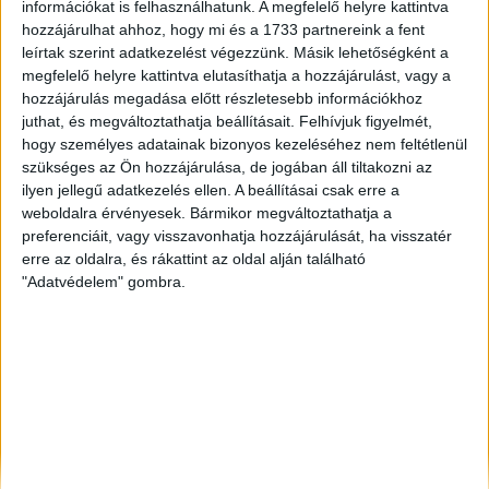
információkat is felhasználhatunk. A megfelelő helyre kattintva
Szombathely
, Eladó Társasházi lakás
hozzájárulhat ahhoz, hogy mi és a 1733 partnereink a fent
Csorna
, Eladó Társasházi lakás, Családi ház
leírtak szerint adatkezelést végezzünk. Másik lehetőségként a
Budapest V. Ker.
, Eladó Családi ház
megfelelő helyre kattintva elutasíthatja a hozzájárulást, vagy a
Celldömölk
, Eladó Társasházi lakás
hozzájárulás megadása előtt részletesebb információkhoz
juthat, és megváltoztathatja beállításait.
Felhívjuk figyelmét,
hogy személyes adatainak bizonyos kezeléséhez nem feltétlenül
szükséges az Ön hozzájárulása, de jogában áll tiltakozni az
ilyen jellegű adatkezelés ellen. A beállításai csak erre a
weboldalra érvényesek. Bármikor megváltoztathatja a
preferenciáit, vagy visszavonhatja hozzájárulását, ha visszatér
erre az oldalra, és rákattint az oldal alján található
"Adatvédelem" gombra.