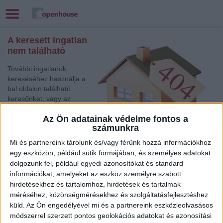
A keresett ingatlan
nem található
További ingatlanok
kereséséhez használja a
bal oldalon található
keresőnket, vagy az
alábbi gyorslinkek egyikét:
Az Ön adatainak védelme fontos a
számunkra
Keszthely
, Eladó és
Kiadó Nyaraló, Telek,
Mi és partnereink tárolunk és/vagy férünk hozzá információkhoz
Zárt kert
egy eszközön, például sütik formájában, és személyes adatokat
Budaörs
, Eladó Családi ház
dolgozunk fel, például egyedi azonosítókat és standard
Székesfehérvár
, Eladó Társasházi lakás, Családi ház
információkat, amelyeket az eszköz személyre szabott
Balatonboglár
, Eladó Családi ház
hirdetésekhez és tartalomhoz, hirdetések és tartalmak
méréséhez, közönségmérésekhez és szolgáltatásfejlesztéshez
Békéscsaba
, Eladó Társasházi lakás, Családi ház, Garázs,
Házrész, Hotel, Ipari ingatlan
küld.
Az Ön engedélyével mi és a partnereink eszközleolvasásos
módszerrel szerzett pontos geolokációs adatokat és azonosítási
Pápa
, Eladó Társasházi lakás, Családi ház