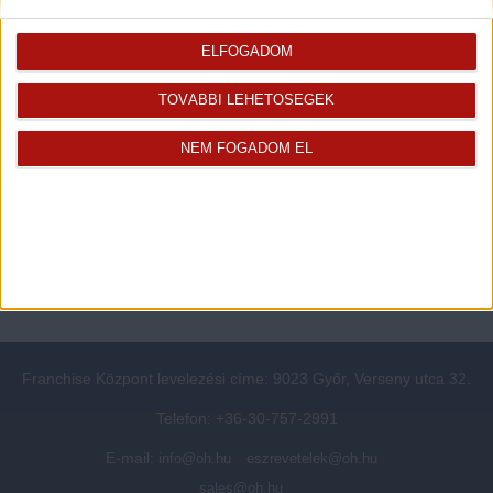
Rólunk
Elégedett ügyfeleink mondták
ELFOGADOM
Openhouse cégcsoport
Értékbecslés
A központ munkatársai
Energetikai tanúsítvány
TOVÁBBI LEHETŐSÉGEK
Szolgáltatásaink
CSR
Elérhetőségeink
Adatvédelmi beállítások
NEM FOGADOM EL
Blog
Panaszkezelési tájékoztató
Adatvédelmi tájékoztató
Ügyfeleknek értesítő az
átruházásról
Süti kezelési tájékoztató
Ügyfél-azonosítási tájékoztató
Franchise Központ levelezési címe: 9023 Győr, Verseny utca 32.
Telefon: +36-30-757-2991
E-mail:
info@oh.hu
eszrevetelek@oh.hu
sales@oh.hu