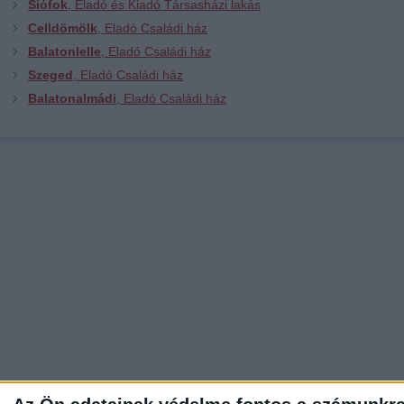
Siófok
, Eladó és Kiadó Társasházi lakás
Celldömölk
, Eladó Családi ház
Balatonlelle
, Eladó Családi ház
Szeged
, Eladó Családi ház
Balatonalmádi
, Eladó Családi ház