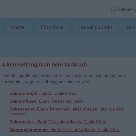
Belépés 
Karrier
Franchise
Legyél tippadó
Iro
A keresett ingatlan nem található
További ingatlanok kereséséhez használja a bal oldalon található
keresőnket, vagy az alábbi gyorslinkek egyikét:
Balatonboglár
, Eladó Családi ház
Balatonfüred
, Eladó Társasházi lakás
Békéscsaba
, Eladó Társasházi lakás, Családi ház, Garázs,
Házrész
Balatonlelle
, Eladó Társasházi lakás, Családi ház
Mosonmagyaróvár
, Eladó Társasházi lakás, Családi ház