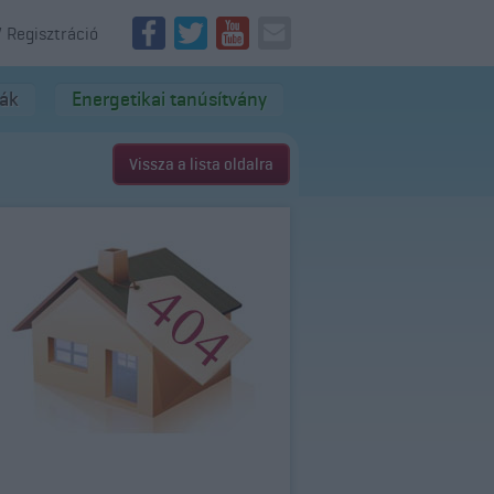
/ Regisztráció
dák
Energetikai tanúsítvány
Vissza a lista oldalra