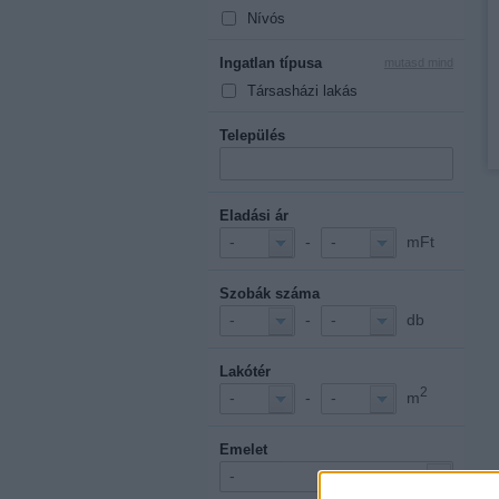
Nívós
Ingatlan típusa
mutasd mind
Társasházi lakás
Település
Eladási ár
-
mFt
-
-
Szobák száma
-
db
-
-
Lakótér
2
-
m
-
-
Emelet
-