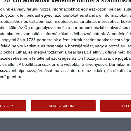
Az Ön adatainak védelme fontos a számunkr
rolunk és/vagy férünk hozzá információkhoz egy eszközön, például süti
olgozunk fel, például egyedi azonosítókat és standard információkat,
irdetésekhez és tartalomhoz, hirdetések és tartalmak méréséhez, kö
shez küld.
Az Ön engedélyével mi és a partnereink eszközleolvasásos m
datokat és azonosítási információkat is felhasználhatunk. A megfelelő h
 hogy mi és a 1733 partnereink a fent leírtak szerint adatkezelést vég
elelő helyre kattintva elutasíthatja a hozzájárulást, vagy a hozzájárul
iókhoz juthat, és megváltoztathatja beállításait.
Felhívjuk figyelmét, 
ezeléséhez nem feltétlenül szükséges az Ön hozzájárulása, de jogában 
zelés ellen. A beállításai csak erre a weboldalra érvényesek. Bármikor m
isszavonhatja hozzájárulását, ha visszatér erre az oldalra, és rákattint a
lem" gombra.
TŐSÉGEK
NEM FOGADOM EL
ELF