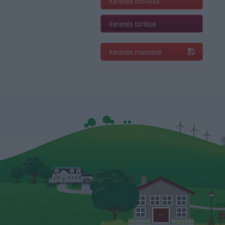
Keresés indítása
Keresés törlése
Keresés mentése