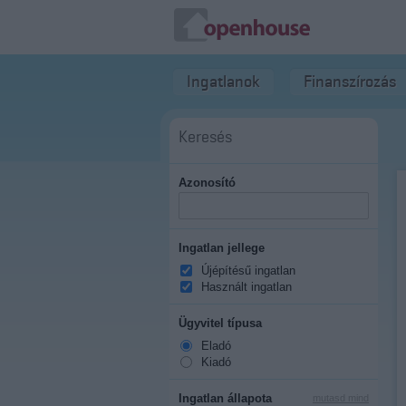
Ingatlanok
Finanszírozás
Keresés
Azonosító
Ingatlan jellege
Újépítésű ingatlan
Használt ingatlan
Ügyvitel típusa
Eladó
Kiadó
Ingatlan állapota
mutasd mind