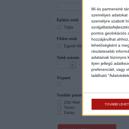
-
-
Mi és partnereink tá
személyes adatokat d
Építési mód
mutasd mind
személyre szabott h
szolgáltatásfejleszté
Tégla
pontos geolokációs a
Fűtési mód
hozzájárulhat ahhoz,
mutasd mind
lehetőségként a megf
Egyedi fűtés
részletesebb informác
adatainak bizonyos k
Telek mérete
2
ilyen jellegű adatke
-
m
-
-
preferenciáit, vagy v
található "Adatvéde
Vízparti
További paraméterek
mutasd mind
Zöld Hitel
TOVÁBBI LEHE
Terasz
Erkély