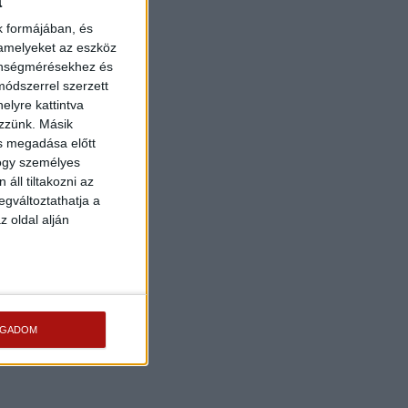
a
k formájában, és
 amelyeket az eszköz
zönségmérésekhez és
ódszerrel szerzett
elyre kattintva
ezzünk. Másik
ás megadása előtt
hogy személyes
áll tiltakozni az
egváltoztathatja a
z oldal alján
OGADOM