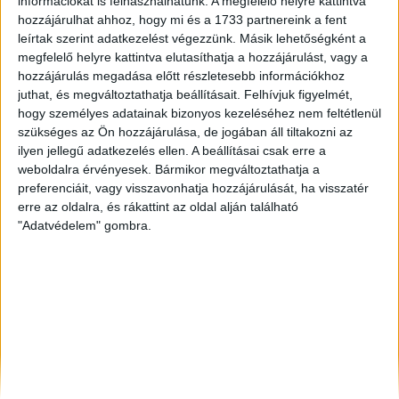
információkat is felhasználhatunk. A megfelelő helyre kattintva
Siófok
, Eladó Társasházi lakás
hozzájárulhat ahhoz, hogy mi és a 1733 partnereink a fent
Békéscsaba
, Eladó Családi ház
leírtak szerint adatkezelést végezzünk. Másik lehetőségként a
Jászberény
, Eladó Társasházi lakás
megfelelő helyre kattintva elutasíthatja a hozzájárulást, vagy a
hozzájárulás megadása előtt részletesebb információkhoz
juthat, és megváltoztathatja beállításait.
Felhívjuk figyelmét,
hogy személyes adatainak bizonyos kezeléséhez nem feltétlenül
szükséges az Ön hozzájárulása, de jogában áll tiltakozni az
ilyen jellegű adatkezelés ellen. A beállításai csak erre a
weboldalra érvényesek. Bármikor megváltoztathatja a
preferenciáit, vagy visszavonhatja hozzájárulását, ha visszatér
erre az oldalra, és rákattint az oldal alján található
"Adatvédelem" gombra.
Rólunk
Elégedett ügyfeleink mondták