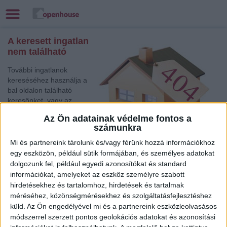
A keresett ingatlan
nem található
További ingatlanok
kereséséhez használja a
bal oldalon található
keresőnket, vagy az
alábbi gyorslinkek egyikét:
Az Ön adatainak védelme fontos a
számunkra
Szombathely
, Eladó
Családi ház
Mi és partnereink tárolunk és/vagy férünk hozzá információkhoz
Keszthely
, Eladó Társasházi lakás, Családi ház, Telek
egy eszközön, például sütik formájában, és személyes adatokat
dolgozunk fel, például egyedi azonosítókat és standard
Eger
, Eladó Társasházi lakás
információkat, amelyeket az eszköz személyre szabott
Budapest V. Ker.
, Eladó Társasházi lakás
hirdetésekhez és tartalomhoz, hirdetések és tartalmak
Székesfehérvár
, Eladó Társasházi lakás, Családi ház
méréséhez, közönségmérésekhez és szolgáltatásfejlesztéshez
Törökszentmiklós
, Eladó Társasházi lakás
küld.
Az Ön engedélyével mi és a partnereink eszközleolvasásos
Sopron
, Eladó Társasházi lakás
módszerrel szerzett pontos geolokációs adatokat és azonosítási