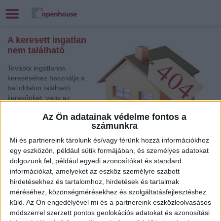
A keresett ingatlan
nem található
További ingatlanok
kereséséhez használja a
bal oldalon található
keresőnket, vagy az
alábbi gyorslinkek egyikét:
Az Ön adatainak védelme fontos a
számunkra
Békéscsaba
, Eladó
Társasházi lakás
Mi és partnereink tárolunk és/vagy férünk hozzá információkhoz
Székesfehérvár
, Eladó Családi ház
egy eszközön, például sütik formájában, és személyes adatokat
Törökszentmiklós
, Eladó Családi ház
dolgozunk fel, például egyedi azonosítókat és standard
információkat, amelyeket az eszköz személyre szabott
Budapest I. Ker.
, Eladó Társasházi lakás, Családi ház
hirdetésekhez és tartalomhoz, hirdetések és tartalmak
Békéscsaba
, Eladó Társasházi lakás, Családi ház, Garázs,
méréséhez, közönségmérésekhez és szolgáltatásfejlesztéshez
Házrész
küld.
Az Ön engedélyével mi és a partnereink eszközleolvasásos
Gödöllő
, Eladó Társasházi lakás
módszerrel szerzett pontos geolokációs adatokat és azonosítási
Balatonlelle
, Eladó Családi ház