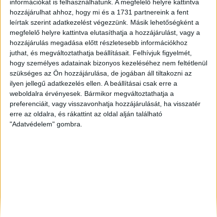
információkat is felhasználhatunk. A megfelelő helyre kattintva
Kaposvár
, Eladó Társasházi lakás, Családi ház
hozzájárulhat ahhoz, hogy mi és a 1731 partnereink a fent
leírtak szerint adatkezelést végezzünk. Másik lehetőségként a
Siófok
, Eladó Társasházi lakás, Családi ház
megfelelő helyre kattintva elutasíthatja a hozzájárulást, vagy a
Budaörs
, Eladó Társasházi lakás
hozzájárulás megadása előtt részletesebb információkhoz
juthat, és megváltoztathatja beállításait.
Felhívjuk figyelmét,
hogy személyes adatainak bizonyos kezeléséhez nem feltétlenül
szükséges az Ön hozzájárulása, de jogában áll tiltakozni az
ilyen jellegű adatkezelés ellen. A beállításai csak erre a
weboldalra érvényesek. Bármikor megváltoztathatja a
preferenciáit, vagy visszavonhatja hozzájárulását, ha visszatér
erre az oldalra, és rákattint az oldal alján található
"Adatvédelem" gombra.