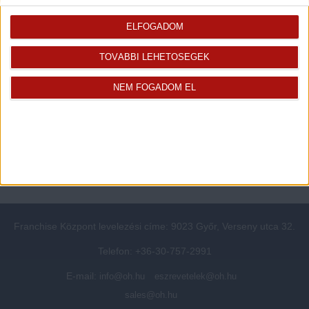
Rólunk
Elégedett ügyfeleink mondták
Openhouse cégcsoport
Értékbecslés
ELFOGADOM
A központ munkatársai
Energetikai tanúsítvány
TOVÁBBI LEHETŐSÉGEK
Szolgáltatásaink
CSR
Elérhetőségeink
Adatvédelmi beállítások
NEM FOGADOM EL
Blog
Panaszkezelési tájékoztató
Adatvédelmi tájékoztató
Ügyfeleknek értesítő az
átruházásról
Süti kezelési tájékoztató
Ügyfél-azonosítási tájékoztató
Franchise Központ levelezési címe: 9023 Győr, Verseny utca 32.
Telefon: +36-30-757-2991
E-mail:
info@oh.hu
eszrevetelek@oh.hu
sales@oh.hu