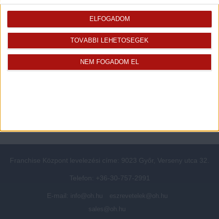
Rólunk
Elégedett ügyfeleink mondták
Openhouse cégcsoport
Értékbecslés
ELFOGADOM
A központ munkatársai
Energetikai tanúsítvány
TOVÁBBI LEHETŐSÉGEK
Szolgáltatásaink
CSR
Elérhetőségeink
Adatvédelmi beállítások
NEM FOGADOM EL
Blog
Panaszkezelési tájékoztató
Adatvédelmi tájékoztató
Ügyfeleknek értesítő az
átruházásról
Süti kezelési tájékoztató
Ügyfél-azonosítási tájékoztató
Franchise Központ levelezési címe: 9023 Győr, Verseny utca 32.
Telefon: +36-30-757-2991
E-mail:
info@oh.hu
eszrevetelek@oh.hu
sales@oh.hu