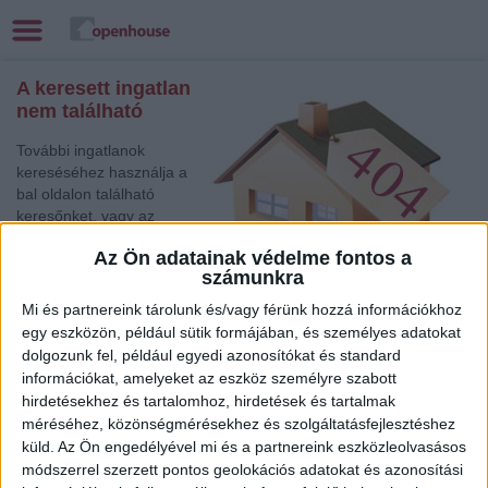
A keresett ingatlan
nem található
További ingatlanok
kereséséhez használja a
bal oldalon található
keresőnket, vagy az
alábbi gyorslinkek egyikét:
Az Ön adatainak védelme fontos a
számunkra
Debrecen
, Eladó
Családi ház
Mi és partnereink tárolunk és/vagy férünk hozzá információkhoz
Siófok
, Eladó Nyaraló, Telek, Zárt kert
egy eszközön, például sütik formájában, és személyes adatokat
Siófok
, Eladó Társasházi lakás, Családi ház
dolgozunk fel, például egyedi azonosítókat és standard
információkat, amelyeket az eszköz személyre szabott
Kaposvár
, Eladó Társasházi lakás, Családi ház
hirdetésekhez és tartalomhoz, hirdetések és tartalmak
Szombathely
, Eladó Családi ház
méréséhez, közönségmérésekhez és szolgáltatásfejlesztéshez
Kecskemét
, Eladó Családi ház
küld.
Az Ön engedélyével mi és a partnereink eszközleolvasásos
Celldömölk
, Eladó Társasházi lakás, Családi ház
módszerrel szerzett pontos geolokációs adatokat és azonosítási