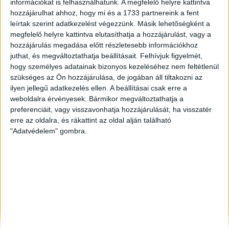
információkat is felhasználhatunk. A megfelelő helyre kattintva
Balatonfüred
, Eladó Családi ház
hozzájárulhat ahhoz, hogy mi és a 1733 partnereink a fent
Eger
, Eladó Családi ház
leírtak szerint adatkezelést végezzünk. Másik lehetőségként a
Békéscsaba
, Eladó Társasházi lakás, Családi ház, Garázs,
megfelelő helyre kattintva elutasíthatja a hozzájárulást, vagy a
Házrész, Hotel, Ipari ingatlan
hozzájárulás megadása előtt részletesebb információkhoz
juthat, és megváltoztathatja beállításait.
Felhívjuk figyelmét,
hogy személyes adatainak bizonyos kezeléséhez nem feltétlenül
szükséges az Ön hozzájárulása, de jogában áll tiltakozni az
ilyen jellegű adatkezelés ellen. A beállításai csak erre a
weboldalra érvényesek. Bármikor megváltoztathatja a
preferenciáit, vagy visszavonhatja hozzájárulását, ha visszatér
erre az oldalra, és rákattint az oldal alján található
"Adatvédelem" gombra.