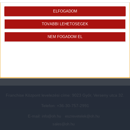
Rólunk
Elégedett ügyfeleink mondták
Openhouse cégcsoport
Értékbecslés
ELFOGADOM
A központ munkatársai
Energetikai tanúsítvány
TOVÁBBI LEHETŐSÉGEK
Szolgáltatásaink
CSR
Elérhetőségeink
Adatvédelmi beállítások
NEM FOGADOM EL
Blog
Panaszkezelési tájékoztató
Adatvédelmi tájékoztató
Ügyfeleknek értesítő az
átruházásról
Süti kezelési tájékoztató
Ügyfél-azonosítási tájékoztató
Franchise Központ levelezési címe: 9023 Győr, Verseny utca 32.
Telefon: +36-30-757-2991
E-mail:
info@oh.hu
eszrevetelek@oh.hu
sales@oh.hu