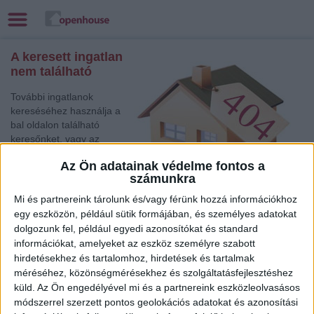
A keresett ingatlan
nem található
További ingatlanok
kereséséhez használja a
bal oldalon található
keresőnket, vagy az
alábbi gyorslinkek egyikét:
Az Ön adatainak védelme fontos a
számunkra
Budapest V. Ker.
,
Eladó Családi ház
Mi és partnereink tárolunk és/vagy férünk hozzá információkhoz
Miskolc
, Eladó Családi ház
egy eszközön, például sütik formájában, és személyes adatokat
,
dolgozunk fel, például egyedi azonosítókat és standard
információkat, amelyeket az eszköz személyre szabott
Siófok
, Eladó Társasházi lakás, Családi ház
hirdetésekhez és tartalomhoz, hirdetések és tartalmak
Zalaegerszeg
, Eladó Társasházi lakás
méréséhez, közönségmérésekhez és szolgáltatásfejlesztéshez
Budaörs
, Eladó Társasházi lakás
küld.
Az Ön engedélyével mi és a partnereink eszközleolvasásos
Balatonfüred
, Eladó Családi ház
módszerrel szerzett pontos geolokációs adatokat és azonosítási