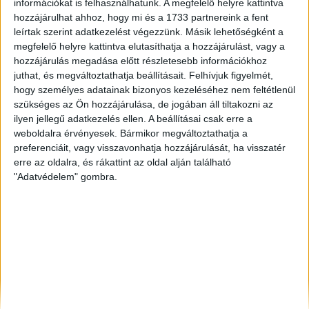
információkat is felhasználhatunk. A megfelelő helyre kattintva
Kecskemét
, Eladó Társasházi lakás
hozzájárulhat ahhoz, hogy mi és a 1733 partnereink a fent
Győr
, Eladó Társasházi lakás, Családi ház, Garázs,
leírtak szerint adatkezelést végezzünk. Másik lehetőségként a
Házrész, Hotel, Üzlethelyiség
megfelelő helyre kattintva elutasíthatja a hozzájárulást, vagy a
Csorna
, Eladó Családi ház
hozzájárulás megadása előtt részletesebb információkhoz
juthat, és megváltoztathatja beállításait.
Felhívjuk figyelmét,
hogy személyes adatainak bizonyos kezeléséhez nem feltétlenül
szükséges az Ön hozzájárulása, de jogában áll tiltakozni az
ilyen jellegű adatkezelés ellen. A beállításai csak erre a
weboldalra érvényesek. Bármikor megváltoztathatja a
preferenciáit, vagy visszavonhatja hozzájárulását, ha visszatér
erre az oldalra, és rákattint az oldal alján található
"Adatvédelem" gombra.