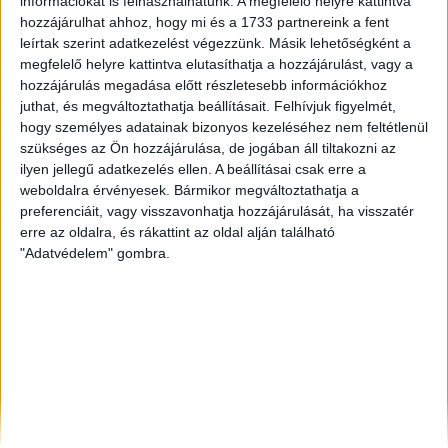
információkat is felhasználhatunk. A megfelelő helyre kattintva
Balatonlelle
, Eladó Családi ház
hozzájárulhat ahhoz, hogy mi és a 1733 partnereink a fent
Budapest V. Ker.
, Eladó Családi ház
leírtak szerint adatkezelést végezzünk. Másik lehetőségként a
,
megfelelő helyre kattintva elutasíthatja a hozzájárulást, vagy a
hozzájárulás megadása előtt részletesebb információkhoz
juthat, és megváltoztathatja beállításait.
Felhívjuk figyelmét,
hogy személyes adatainak bizonyos kezeléséhez nem feltétlenül
szükséges az Ön hozzájárulása, de jogában áll tiltakozni az
ilyen jellegű adatkezelés ellen. A beállításai csak erre a
weboldalra érvényesek. Bármikor megváltoztathatja a
preferenciáit, vagy visszavonhatja hozzájárulását, ha visszatér
erre az oldalra, és rákattint az oldal alján található
"Adatvédelem" gombra.
Rólunk
Elégedett ügyfeleink mondták