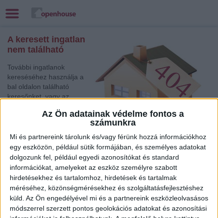
A keresett ingatlan
nem található
További ingatlanok
kereséséhez használja a
bal oldalon található
keresőnket, vagy az
alábbi gyorslinkek egyikét:
Az Ön adatainak védelme fontos a
számunkra
Mosonmagyaróvár
,
Eladó Társasházi lakás
Mi és partnereink tárolunk és/vagy férünk hozzá információkhoz
Csorna
, Eladó Családi ház
egy eszközön, például sütik formájában, és személyes adatokat
dolgozunk fel, például egyedi azonosítókat és standard
Keszthely
, Eladó Családi ház
információkat, amelyeket az eszköz személyre szabott
Zalaegerszeg
, Eladó Társasházi lakás, Családi ház
hirdetésekhez és tartalomhoz, hirdetések és tartalmak
Zalaegerszeg
, Eladó Társasházi lakás
méréséhez, közönségmérésekhez és szolgáltatásfejlesztéshez
Zalaegerszeg
, Eladó Családi ház
küld.
Az Ön engedélyével mi és a partnereink eszközleolvasásos
Balatonboglár
, Eladó Társasházi lakás
módszerrel szerzett pontos geolokációs adatokat és azonosítási