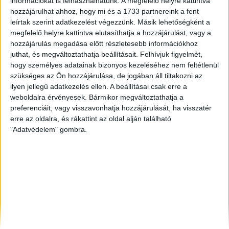
információkat is felhasználhatunk. A megfelelő helyre kattintva
Siófok
, Eladó Nyaraló, Telek, Zárt kert
hozzájárulhat ahhoz, hogy mi és a 1733 partnereink a fent
Keszthely
, Eladó és Kiadó Nyaraló, Telek, Zárt kert
leírtak szerint adatkezelést végezzünk. Másik lehetőségként a
Kecskemét
, Eladó Családi ház
megfelelő helyre kattintva elutasíthatja a hozzájárulást, vagy a
hozzájárulás megadása előtt részletesebb információkhoz
juthat, és megváltoztathatja beállításait.
Felhívjuk figyelmét,
hogy személyes adatainak bizonyos kezeléséhez nem feltétlenül
szükséges az Ön hozzájárulása, de jogában áll tiltakozni az
ilyen jellegű adatkezelés ellen. A beállításai csak erre a
weboldalra érvényesek. Bármikor megváltoztathatja a
preferenciáit, vagy visszavonhatja hozzájárulását, ha visszatér
erre az oldalra, és rákattint az oldal alján található
"Adatvédelem" gombra.
Rólunk
Elégedett ügyfeleink mondták