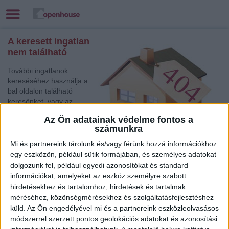
A keresett ingatlan
nem található
További ingatlanok
kereséséhez használja a
bal oldalon található
keresőnket, vagy az
alábbi gyorslinkek egyikét:
Az Ön adatainak védelme fontos a
számunkra
Gödöllő
, Eladó Családi
ház
Mi és partnereink tárolunk és/vagy férünk hozzá információkhoz
Celldömölk
, Eladó Társasházi lakás, Családi ház
egy eszközön, például sütik formájában, és személyes adatokat
dolgozunk fel, például egyedi azonosítókat és standard
Békéscsaba
, Eladó Társasházi lakás
információkat, amelyeket az eszköz személyre szabott
Kecskemét
, Eladó Társasházi lakás, Családi ház
hirdetésekhez és tartalomhoz, hirdetések és tartalmak
Balatonlelle
, Eladó Társasházi lakás, Családi ház
méréséhez, közönségmérésekhez és szolgáltatásfejlesztéshez
Sárvár
, Kiadó Társasházi lakás
küld.
Az Ön engedélyével mi és a partnereink eszközleolvasásos
Törökszentmiklós
, Eladó Családi ház
módszerrel szerzett pontos geolokációs adatokat és azonosítási