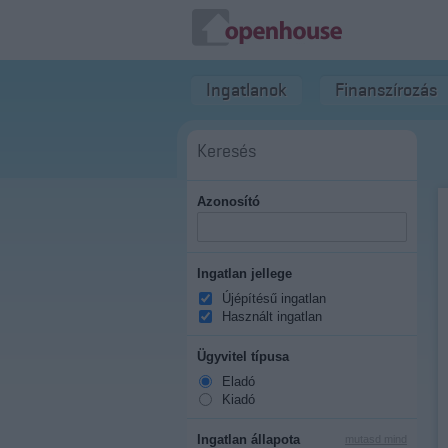
Ingatlanok
Finanszírozás
Keresés
Azonosító
Ingatlan jellege
Újépítésű ingatlan
Használt ingatlan
Ügyvitel típusa
Eladó
Kiadó
Ingatlan állapota
mutasd mind