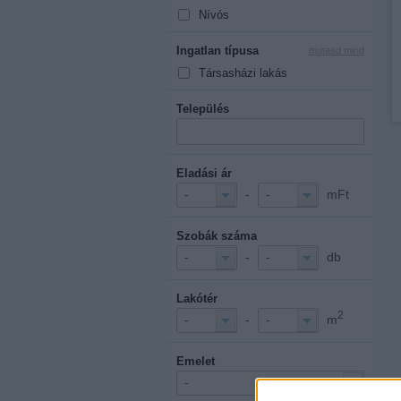
Nívós
Ingatlan típusa
mutasd mind
Társasházi lakás
Település
Eladási ár
-
mFt
-
-
Szobák száma
-
db
-
-
Lakótér
2
-
m
-
-
Emelet
-