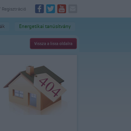
/ Regisztráció
dák
Energetikai tanúsítvány
Vissza a lista oldalra