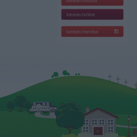
Keresés indítása
Keresés törlése
Keresés mentése