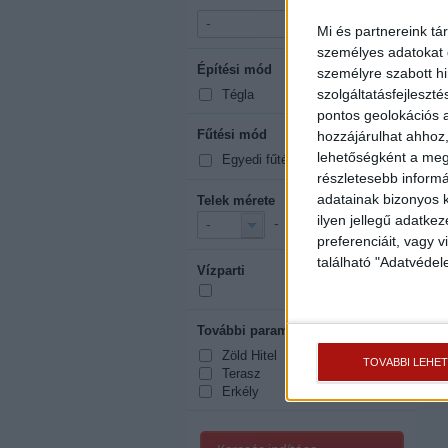
-
-
Mi és partnereink tá
személyes adatokat d
Építési mód
mutasd mind
személyre szabott h
szolgáltatásfejleszté
Tégla
pontos geolokációs a
Fűtési mód
hozzájárulhat ahhoz,
mutasd mind
lehetőségként a megf
Egyedi fűtés
részletesebb informác
adatainak bizonyos k
Telek mérete
2
ilyen jellegű adatke
-
m
-
-
preferenciáit, vagy v
található "Adatvéde
Vízparti
További paraméterek
mutasd mind
Zöld Hitel
TOVÁBBI LEHE
Terasz
Erkély