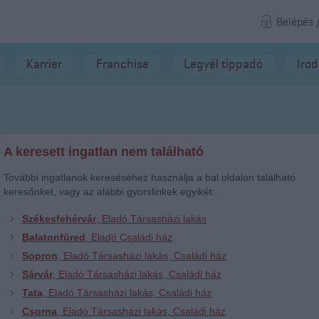
Belépés 
Karrier
Franchise
Legyél tippadó
Iro
A keresett ingatlan nem található
További ingatlanok kereséséhez használja a bal oldalon található
keresőnket, vagy az alábbi gyorslinkek egyikét:
Székesfehérvár
, Eladó Társasházi lakás
Balatonfüred
, Eladó Családi ház
Sopron
, Eladó Társasházi lakás, Családi ház
Sárvár
, Eladó Társasházi lakás, Családi ház
Tata
, Eladó Társasházi lakás, Családi ház
Csorna
, Eladó Társasházi lakás, Családi ház