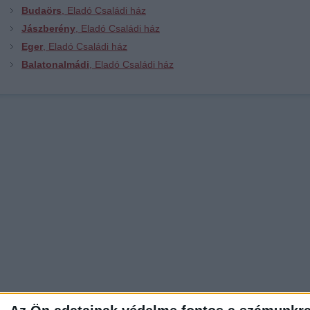
Budaörs
, Eladó Családi ház
Jászberény
, Eladó Családi ház
Eger
, Eladó Családi ház
Balatonalmádi
, Eladó Családi ház