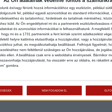
Az Ön adatainak védelme fontos a számunkr
rolunk és/vagy férünk hozzá információkhoz egy eszközön, például süti
olgozunk fel, például egyedi azonosítókat és standard információkat,
irdetésekhez és tartalomhoz, hirdetések és tartalmak méréséhez, kö
shez küld.
Az Ön engedélyével mi és a partnereink eszközleolvasásos m
datokat és azonosítási információkat is felhasználhatunk. A megfelelő h
 hogy mi és a 1731 partnereink a fent leírtak szerint adatkezelést vég
elelő helyre kattintva elutasíthatja a hozzájárulást, vagy a hozzájárul
iókhoz juthat, és megváltoztathatja beállításait.
Felhívjuk figyelmét, 
ezeléséhez nem feltétlenül szükséges az Ön hozzájárulása, de jogában 
zelés ellen. A beállításai csak erre a weboldalra érvényesek. Bármikor m
isszavonhatja hozzájárulását, ha visszatér erre az oldalra, és rákattint a
lem" gombra.
TŐSÉGEK
NEM FOGADOM EL
ELF