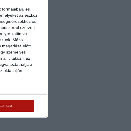
a
k formájában, és
 amelyeket az eszköz
zönségmérésekhez és
ódszerrel szerzett
elyre kattintva
ezzünk. Másik
ás megadása előtt
hogy személyes
áll tiltakozni az
egváltoztathatja a
z oldal alján
OGADOM