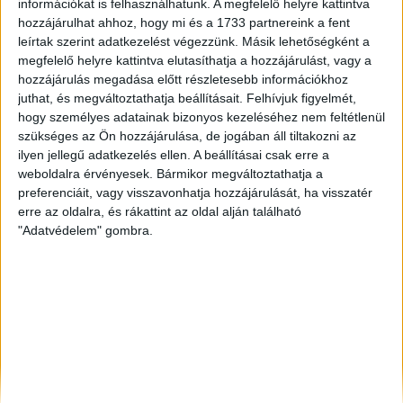
információkat is felhasználhatunk. A megfelelő helyre kattintva
Békéscsaba
, Eladó Családi ház
hozzájárulhat ahhoz, hogy mi és a 1733 partnereink a fent
leírtak szerint adatkezelést végezzünk. Másik lehetőségként a
Budapest V. Ker.
, Eladó Családi ház
megfelelő helyre kattintva elutasíthatja a hozzájárulást, vagy a
Győr
, Eladó és Kiadó Társasházi lakás, Családi ház
hozzájárulás megadása előtt részletesebb információkhoz
juthat, és megváltoztathatja beállításait.
Felhívjuk figyelmét,
hogy személyes adatainak bizonyos kezeléséhez nem feltétlenül
szükséges az Ön hozzájárulása, de jogában áll tiltakozni az
ilyen jellegű adatkezelés ellen. A beállításai csak erre a
weboldalra érvényesek. Bármikor megváltoztathatja a
preferenciáit, vagy visszavonhatja hozzájárulását, ha visszatér
erre az oldalra, és rákattint az oldal alján található
"Adatvédelem" gombra.