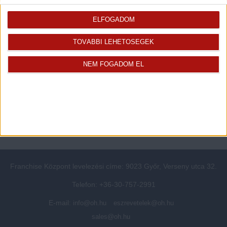
Rólunk
Elégedett ügyfeleink mondták
Openhouse cégcsoport
Értékbecslés
ELFOGADOM
A központ munkatársai
Energetikai tanúsítvány
TOVÁBBI LEHETŐSÉGEK
Szolgáltatásaink
CSR
Elérhetőségeink
Adatvédelmi beállítások
NEM FOGADOM EL
Blog
Panaszkezelési tájékoztató
Adatvédelmi tájékoztató
Ügyfeleknek értesítő az
átruházásról
Süti kezelési tájékoztató
Ügyfél-azonosítási tájékoztató
Franchise Központ levelezési címe: 9023 Győr, Verseny utca 32.
Telefon: +36-30-757-2991
E-mail:
info@oh.hu
eszrevetelek@oh.hu
sales@oh.hu