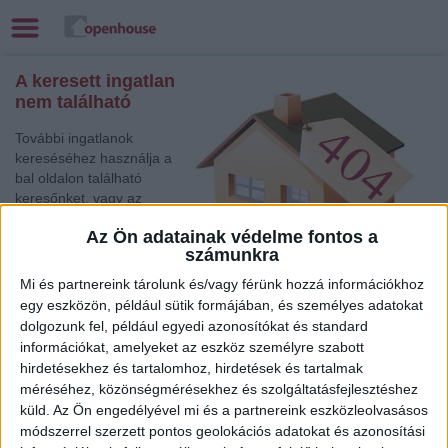
A keresett ingatlan
nem található
További ingatlanok
kereséséhez használja a
bal oldalon található
keresőnket, vagy az
alábbi gyorslinkek egyikét:
Az Ön adatainak védelme fontos a
számunkra
Mosonmagyaróvár
,
Eladó Társasházi lakás,
Mi és partnereink tárolunk és/vagy férünk hozzá információkhoz
Családi ház
egy eszközön, például sütik formájában, és személyes adatokat
Jászberény
, Eladó Családi ház
dolgozunk fel, például egyedi azonosítókat és standard
Székesfehérvár
, Eladó Társasházi lakás, Családi ház
információkat, amelyeket az eszköz személyre szabott
Sárvár
, Eladó Családi ház
hirdetésekhez és tartalomhoz, hirdetések és tartalmak
méréséhez, közönségmérésekhez és szolgáltatásfejlesztéshez
Komárom
, Eladó Társasházi lakás
küld.
Az Ön engedélyével mi és a partnereink eszközleolvasásos
Siófok
, Eladó Társasházi lakás, Családi ház
módszerrel szerzett pontos geolokációs adatokat és azonosítási
Szeged
, Eladó Társasházi lakás