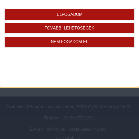
Rólunk
Elégedett ügyfeleink mondták
ELFOGADOM
Openhouse cégcsoport
Értékbecslés
A központ munkatársai
Energetikai tanúsítvány
TOVÁBBI LEHETŐSÉGEK
Szolgáltatásaink
CSR
Elérhetőségeink
Adatvédelmi beállítások
NEM FOGADOM EL
Blog
Panaszkezelési tájékoztató
Adatvédelmi tájékoztató
Ügyfeleknek értesítő az
átruházásról
Süti kezelési tájékoztató
Ügyfél-azonosítási tájékoztató
Franchise Központ levelezési címe: 9023 Győr, Verseny utca 32.
Telefon: +36-30-757-2991
E-mail:
info@oh.hu
eszrevetelek@oh.hu
sales@oh.hu