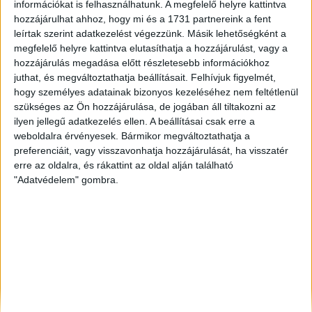
információkat is felhasználhatunk. A megfelelő helyre kattintva
Sárvár
, Eladó Társasházi lakás, Családi ház
hozzájárulhat ahhoz, hogy mi és a 1731 partnereink a fent
Keszthely
, Eladó Társasházi lakás
leírtak szerint adatkezelést végezzünk. Másik lehetőségként a
megfelelő helyre kattintva elutasíthatja a hozzájárulást, vagy a
Békéscsaba
, Eladó Társasházi lakás, Családi ház, Garázs,
Házrész
hozzájárulás megadása előtt részletesebb információkhoz
juthat, és megváltoztathatja beállításait.
Felhívjuk figyelmét,
hogy személyes adatainak bizonyos kezeléséhez nem feltétlenül
szükséges az Ön hozzájárulása, de jogában áll tiltakozni az
ilyen jellegű adatkezelés ellen. A beállításai csak erre a
weboldalra érvényesek. Bármikor megváltoztathatja a
preferenciáit, vagy visszavonhatja hozzájárulását, ha visszatér
erre az oldalra, és rákattint az oldal alján található
"Adatvédelem" gombra.