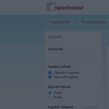
Ingatlanok
Finanszírozás
Keresés
Azonosító
Ingatlan jellege
Újépítésű ingatlan
Használt ingatlan
Ügyvitel típusa
Eladó
Kiadó
Ingatlan állapota
mutasd mind