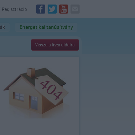
/ Regisztráció
dák
Energetikai tanúsítvány
Vissza a lista oldalra