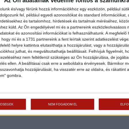
Az Ön adatainak védelme fontos a számunkr
rolunk és/vagy férünk hozzá információkhoz egy eszközön, például süti
olgozunk fel, például egyedi azonosítókat és standard információkat,
irdetésekhez és tartalomhoz, hirdetések és tartalmak méréséhez, kö
shez küld.
Az Ön engedélyével mi és a partnereink eszközleolvasásos m
datokat és azonosítási információkat is felhasználhatunk. A megfelelő h
 hogy mi és a 1731 partnereink a fent leírtak szerint adatkezelést vég
elelő helyre kattintva elutasíthatja a hozzájárulást, vagy a hozzájárul
iókhoz juthat, és megváltoztathatja beállításait.
Felhívjuk figyelmét, 
ezeléséhez nem feltétlenül szükséges az Ön hozzájárulása, de jogában 
zelés ellen. A beállításai csak erre a weboldalra érvényesek. Bármikor m
isszavonhatja hozzájárulását, ha visszatér erre az oldalra, és rákattint a
lem" gombra.
TŐSÉGEK
NEM FOGADOM EL
ELF