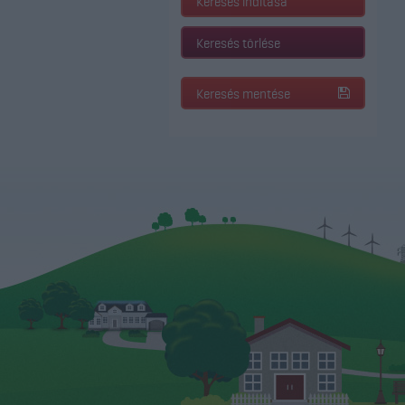
Keresés indítása
Keresés törlése
Keresés mentése