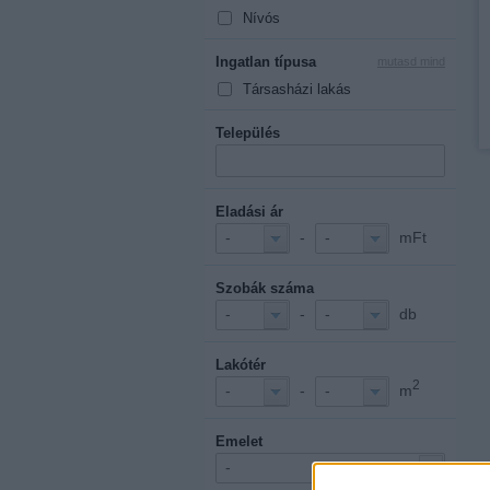
Nívós
Ingatlan típusa
mutasd mind
Társasházi lakás
Település
Eladási ár
-
mFt
-
-
Szobák száma
-
db
-
-
Lakótér
2
-
m
-
-
Emelet
-