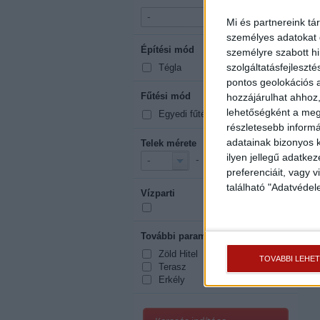
-
-
Mi és partnereink tá
személyes adatokat d
Építési mód
mutasd mind
személyre szabott h
szolgáltatásfejleszté
Tégla
pontos geolokációs a
Fűtési mód
hozzájárulhat ahhoz,
mutasd mind
lehetőségként a megf
Egyedi fűtés
részletesebb informác
adatainak bizonyos k
Telek mérete
2
ilyen jellegű adatke
-
m
-
-
preferenciáit, vagy v
található "Adatvéde
Vízparti
További paraméterek
mutasd mind
Zöld Hitel
TOVÁBBI LEHE
Terasz
Erkély