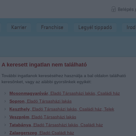
Belépés 
Karrier
Franchise
Legyél tippadó
Iro
A keresett ingatlan nem található
További ingatlanok kereséséhez használja a bal oldalon található
keresőnket, vagy az alábbi gyorslinkek egyikét:
Mosonmagyaróvár
, Eladó Társasházi lakás, Családi ház
Sopron
, Eladó Társasházi lakás
Keszthely
, Eladó Társasházi lakás, Családi ház, Telek
Veszprém
, Eladó Társasházi lakás
Tatabánya
, Eladó Társasházi lakás, Családi ház
Zalaegerszeg
, Eladó Családi ház