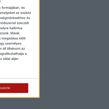
a
k formájában, és
 amelyeket az eszköz
zönségmérésekhez és
ódszerrel szerzett
elyre kattintva
ezzünk. Másik
ás megadása előtt
hogy személyes
áll tiltakozni az
egváltoztathatja a
z oldal alján
OGADOM