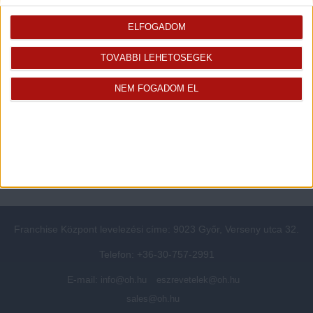
Rólunk
Elégedett ügyfeleink mondták
Openhouse cégcsoport
Értékbecslés
ELFOGADOM
A központ munkatársai
Energetikai tanúsítvány
TOVÁBBI LEHETŐSÉGEK
Szolgáltatásaink
CSR
Elérhetőségeink
Adatvédelmi beállítások
NEM FOGADOM EL
Blog
Panaszkezelési tájékoztató
Adatvédelmi tájékoztató
Ügyfeleknek értesítő az
átruházásról
Süti kezelési tájékoztató
Ügyfél-azonosítási tájékoztató
Franchise Központ levelezési címe: 9023 Győr, Verseny utca 32.
Telefon: +36-30-757-2991
E-mail:
info@oh.hu
eszrevetelek@oh.hu
sales@oh.hu