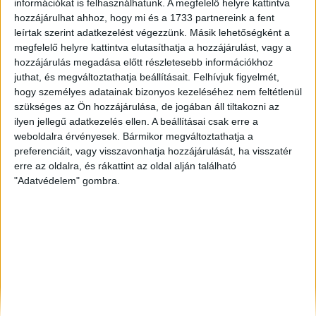
információkat is felhasználhatunk. A megfelelő helyre kattintva
Szolnok
, Eladó Társasházi lakás
hozzájárulhat ahhoz, hogy mi és a 1733 partnereink a fent
leírtak szerint adatkezelést végezzünk. Másik lehetőségként a
,
megfelelő helyre kattintva elutasíthatja a hozzájárulást, vagy a
Szombathely
, Eladó Családi ház
hozzájárulás megadása előtt részletesebb információkhoz
juthat, és megváltoztathatja beállításait.
Felhívjuk figyelmét,
hogy személyes adatainak bizonyos kezeléséhez nem feltétlenül
szükséges az Ön hozzájárulása, de jogában áll tiltakozni az
ilyen jellegű adatkezelés ellen. A beállításai csak erre a
weboldalra érvényesek. Bármikor megváltoztathatja a
preferenciáit, vagy visszavonhatja hozzájárulását, ha visszatér
erre az oldalra, és rákattint az oldal alján található
"Adatvédelem" gombra.