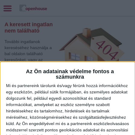
A keresett ingatlan
nem található
További ingatlanok
kereséséhez használja a
bal oldalon található
keresőnket, vagy az
alábbi gyorslinkek egyikét:
Az Ön adatainak védelme fontos a
számunkra
Csorna
, Eladó
Társasházi lakás,
Mi és partnereink tárolunk és/vagy férünk hozzá információkhoz
Családi ház
egy eszközön, például sütik formájában, és személyes adatokat
Keszthely
, Eladó és Kiadó Nyaraló, Telek, Zárt kert
dolgozunk fel, például egyedi azonosítókat és standard
Komárom
, Eladó Társasházi lakás
információkat, amelyeket az eszköz személyre szabott
Debrecen
, Eladó Családi ház
hirdetésekhez és tartalomhoz, hirdetések és tartalmak
méréséhez, közönségmérésekhez és szolgáltatásfejlesztéshez
Jászberény
, Eladó Társasházi lakás, Családi ház
küld.
Az Ön engedélyével mi és a partnereink eszközleolvasásos
Balatonlelle
, Eladó Családi ház
módszerrel szerzett pontos geolokációs adatokat és azonosítási
Siófok
, Eladó Nyaraló, Telek, Zárt kert