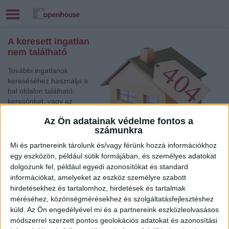
A keresett ingatlan
nem található
További ingatlanok
kereséséhez használja a
bal oldalon található
keresőnket, vagy az
alábbi gyorslinkek egyikét:
Az Ön adatainak védelme fontos a
számunkra
Tatabánya
, Eladó
Társasházi lakás,
Mi és partnereink tárolunk és/vagy férünk hozzá információkhoz
Családi ház
egy eszközön, például sütik formájában, és személyes adatokat
Tata
, Eladó Társasházi lakás, Családi ház
dolgozunk fel, például egyedi azonosítókat és standard
Sopron
, Eladó Társasházi lakás
információkat, amelyeket az eszköz személyre szabott
Békéscsaba
, Eladó Családi ház
hirdetésekhez és tartalomhoz, hirdetések és tartalmak
méréséhez, közönségmérésekhez és szolgáltatásfejlesztéshez
Balatonlelle
, Eladó Családi ház
küld.
Az Ön engedélyével mi és a partnereink eszközleolvasásos
Sopron
, Eladó Családi ház
módszerrel szerzett pontos geolokációs adatokat és azonosítási
Eger
, Eladó Társasházi lakás