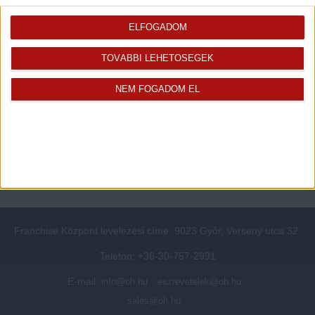
Rólunk
Elégedett ügyfeleink mondták
Openhouse cégcsoport
Értékbecslés
ELFOGADOM
A központ munkatársai
Energetikai tanúsítvány
TOVÁBBI LEHETŐSÉGEK
Szolgáltatásaink
CSR
Elérhetőségeink
Adatvédelmi beállítások
NEM FOGADOM EL
Blog
Panaszkezelési tájékoztató
Adatvédelmi tájékoztató
Ügyfeleknek értesítő az
átruházásról
Süti kezelési tájékoztató
Ügyfél-azonosítási tájékoztató
Franchise Központ levelezési címe: 9023 Győr, Verseny utca 32.
Telefon: +36-30-757-2991
E-mail:
info@oh.hu
eszrevetelek@oh.hu
sales@oh.hu