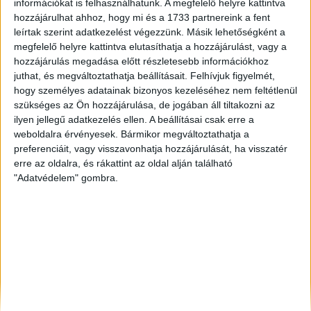
információkat is felhasználhatunk. A megfelelő helyre kattintva
Budapest V. Ker.
, Eladó Társasházi lakás
hozzájárulhat ahhoz, hogy mi és a 1733 partnereink a fent
leírtak szerint adatkezelést végezzünk. Másik lehetőségként a
Balatonfüred
, Eladó Családi ház
megfelelő helyre kattintva elutasíthatja a hozzájárulást, vagy a
Kaposvár
, Eladó Társasházi lakás, Családi ház
hozzájárulás megadása előtt részletesebb információkhoz
juthat, és megváltoztathatja beállításait.
Felhívjuk figyelmét,
hogy személyes adatainak bizonyos kezeléséhez nem feltétlenül
szükséges az Ön hozzájárulása, de jogában áll tiltakozni az
ilyen jellegű adatkezelés ellen. A beállításai csak erre a
weboldalra érvényesek. Bármikor megváltoztathatja a
preferenciáit, vagy visszavonhatja hozzájárulását, ha visszatér
erre az oldalra, és rákattint az oldal alján található
"Adatvédelem" gombra.