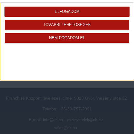
Rólunk
Elégedett ügyfeleink mondták
Openhouse cégcsoport
Értékbecslés
ELFOGADOM
A központ munkatársai
Energetikai tanúsítvány
TOVÁBBI LEHETŐSÉGEK
Szolgáltatásaink
CSR
Elérhetőségeink
Adatvédelmi beállítások
NEM FOGADOM EL
Blog
Panaszkezelési tájékoztató
Adatvédelmi tájékoztató
Ügyfeleknek értesítő az
átruházásról
Süti kezelési tájékoztató
Ügyfél-azonosítási tájékoztató
Franchise Központ levelezési címe: 9023 Győr, Verseny utca 32.
Telefon: +36-30-757-2991
E-mail:
info@oh.hu
eszrevetelek@oh.hu
sales@oh.hu