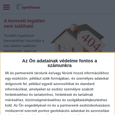
A keresett ingatlan
nem található
További ingatlanok
kereséséhez használja a
bal oldalon található
keresőnket, vagy az
alábbi gyorslinkek egyikét:
Az Ön adatainak védelme fontos a
számunkra
Tatabánya
, Eladó
Társasházi lakás,
Mi és partnereink tárolunk és/vagy férünk hozzá információkhoz
Családi ház
egy eszközön, például sütik formájában, és személyes adatokat
Sopron
, Eladó Családi ház
dolgozunk fel, például egyedi azonosítókat és standard
Szolnok
, Eladó Családi ház
információkat, amelyeket az eszköz személyre szabott
Budapest V. Ker.
, Eladó Társasházi lakás
hirdetésekhez és tartalomhoz, hirdetések és tartalmak
méréséhez, közönségmérésekhez és szolgáltatásfejlesztéshez
Eger
, Eladó Családi ház
küld.
Az Ön engedélyével mi és a partnereink eszközleolvasásos
Mosonmagyaróvár
, Eladó Családi ház
módszerrel szerzett pontos geolokációs adatokat és azonosítási
Győr
, Eladó és Kiadó Társasházi lakás, Családi ház