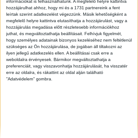
információkat is felhasználhatunk. A megfelelő helyre kattintva
Siófok
, Eladó és Kiadó Társasházi lakás
hozzájárulhat ahhoz, hogy mi és a 1731 partnereink a fent
leírtak szerint adatkezelést végezzünk. Másik lehetőségként a
Tatabánya
, Eladó Társasházi lakás
megfelelő helyre kattintva elutasíthatja a hozzájárulást, vagy a
Szombathely
, Eladó Társasházi lakás
hozzájárulás megadása előtt részletesebb információkhoz
juthat, és megváltoztathatja beállításait.
Felhívjuk figyelmét,
hogy személyes adatainak bizonyos kezeléséhez nem feltétlenül
szükséges az Ön hozzájárulása, de jogában áll tiltakozni az
ilyen jellegű adatkezelés ellen. A beállításai csak erre a
weboldalra érvényesek. Bármikor megváltoztathatja a
preferenciáit, vagy visszavonhatja hozzájárulását, ha visszatér
erre az oldalra, és rákattint az oldal alján található
"Adatvédelem" gombra.