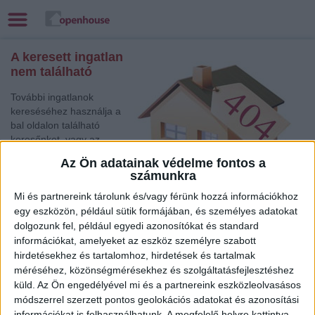
A keresett ingatlan
nem található
További ingatlanok
kereséséhez használja a
bal oldalon található
keresőnket, vagy az
alábbi gyorslinkek egyikét:
Az Ön adatainak védelme fontos a
számunkra
,
Mi és partnereink tárolunk és/vagy férünk hozzá információkhoz
Balatonalmádi
, Eladó Társasházi lakás
egy eszközön, például sütik formájában, és személyes adatokat
Balatonlelle
, Eladó Családi ház
dolgozunk fel, például egyedi azonosítókat és standard
Balatonboglár
, Eladó Családi ház
információkat, amelyeket az eszköz személyre szabott
Balatonfüred
, Eladó Társasházi lakás
hirdetésekhez és tartalomhoz, hirdetések és tartalmak
méréséhez, közönségmérésekhez és szolgáltatásfejlesztéshez
Komárom
, Eladó Társasházi lakás
küld.
Az Ön engedélyével mi és a partnereink eszközleolvasásos
Mosonmagyaróvár
, Eladó Társasházi lakás, Családi ház
módszerrel szerzett pontos geolokációs adatokat és azonosítási
Szolnok
, Eladó Társasházi lakás, Családi ház
információkat is felhasználhatunk. A megfelelő helyre kattintva