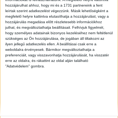
Veszprém
, Eladó Családi ház
hozzájárulhat ahhoz, hogy mi és a 1731 partnereink a fent
leírtak szerint adatkezelést végezzünk. Másik lehetőségként a
Siófok
, Eladó Nyaraló, Telek, Zárt kert
megfelelő helyre kattintva elutasíthatja a hozzájárulást, vagy a
hozzájárulás megadása előtt részletesebb információkhoz
juthat, és megváltoztathatja beállításait.
Felhívjuk figyelmét,
hogy személyes adatainak bizonyos kezeléséhez nem feltétlenül
szükséges az Ön hozzájárulása, de jogában áll tiltakozni az
ilyen jellegű adatkezelés ellen. A beállításai csak erre a
weboldalra érvényesek. Bármikor megváltoztathatja a
preferenciáit, vagy visszavonhatja hozzájárulását, ha visszatér
erre az oldalra, és rákattint az oldal alján található
"Adatvédelem" gombra.
Rólunk
Elégedett ügyfeleink mondták