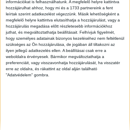
információkat is felhasználhatunk. A megfelelő helyre kattintva
Törökszentmiklós
, Eladó Családi ház
hozzájárulhat ahhoz, hogy mi és a 1733 partnereink a fent
Győr
, Eladó Családi ház
leírtak szerint adatkezelést végezzünk. Másik lehetőségként a
Balatonboglár
, Eladó Társasházi lakás
megfelelő helyre kattintva elutasíthatja a hozzájárulást, vagy a
Eger
, Eladó Társasházi lakás
hozzájárulás megadása előtt részletesebb információkhoz
juthat, és megváltoztathatja beállításait.
Felhívjuk figyelmét,
hogy személyes adatainak bizonyos kezeléséhez nem feltétlenül
szükséges az Ön hozzájárulása, de jogában áll tiltakozni az
ilyen jellegű adatkezelés ellen. A beállításai csak erre a
weboldalra érvényesek. Bármikor megváltoztathatja a
preferenciáit, vagy visszavonhatja hozzájárulását, ha visszatér
erre az oldalra, és rákattint az oldal alján található
"Adatvédelem" gombra.