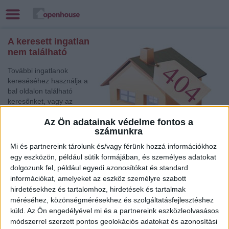
A keresett ingatlan
nem található
További ingatlanok
kereséséhez használja a
bal oldalon található
keresőnket, vagy az
alábbi gyorslinkek egyikét:
Az Ön adatainak védelme fontos a
számunkra
Szolnok
, Eladó
Társasházi lakás,
Mi és partnereink tárolunk és/vagy férünk hozzá információkhoz
Családi ház, Iroda
egy eszközön, például sütik formájában, és személyes adatokat
Pápa
, Eladó Társasházi lakás, Családi ház
dolgozunk fel, például egyedi azonosítókat és standard
Mosonmagyaróvár
, Eladó Társasházi lakás
információkat, amelyeket az eszköz személyre szabott
Kecskemét
, Eladó Társasházi lakás
hirdetésekhez és tartalomhoz, hirdetések és tartalmak
méréséhez, közönségmérésekhez és szolgáltatásfejlesztéshez
Győr
, Eladó Társasházi lakás, Családi ház, Garázs,
Házrész, Hotel, Üzlethelyiség
küld.
Az Ön engedélyével mi és a partnereink eszközleolvasásos
módszerrel szerzett pontos geolokációs adatokat és azonosítási
Siófok
, Eladó Családi ház