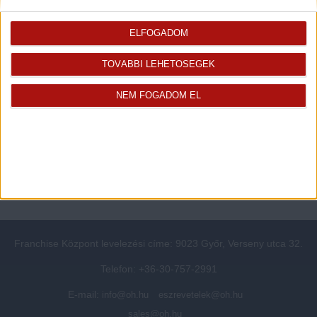
Rólunk
Elégedett ügyfeleink mondták
ELFOGADOM
Openhouse cégcsoport
Értékbecslés
A központ munkatársai
Energetikai tanúsítvány
TOVÁBBI LEHETŐSÉGEK
Szolgáltatásaink
CSR
Elérhetőségeink
Adatvédelmi beállítások
NEM FOGADOM EL
Blog
Panaszkezelési tájékoztató
Adatvédelmi tájékoztató
Ügyfeleknek értesítő az
átruházásról
Süti kezelési tájékoztató
Ügyfél-azonosítási tájékoztató
Franchise Központ levelezési címe: 9023 Győr, Verseny utca 32.
Telefon: +36-30-757-2991
E-mail:
info@oh.hu
eszrevetelek@oh.hu
sales@oh.hu