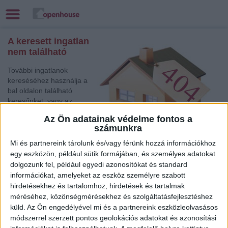
A keresett ingatlan
nem található
További ingatlanok
kereséséhez használja a
bal oldalon található
keresőnket, vagy az
alábbi gyorslinkek egyikét:
Az Ön adatainak védelme fontos a
számunkra
Székesfehérvár
, Eladó
Társasházi lakás
Mi és partnereink tárolunk és/vagy férünk hozzá információkhoz
Kecskemét
, Eladó Társasházi lakás
egy eszközön, például sütik formájában, és személyes adatokat
dolgozunk fel, például egyedi azonosítókat és standard
Kecskemét
, Eladó Családi ház
információkat, amelyeket az eszköz személyre szabott
Debrecen
, Kiadó Családi ház
hirdetésekhez és tartalomhoz, hirdetések és tartalmak
Tatabánya
, Eladó Társasházi lakás
méréséhez, közönségmérésekhez és szolgáltatásfejlesztéshez
Székesfehérvár
, Eladó Családi ház
küld.
Az Ön engedélyével mi és a partnereink eszközleolvasásos
Jászberény
, Eladó Társasházi lakás
módszerrel szerzett pontos geolokációs adatokat és azonosítási