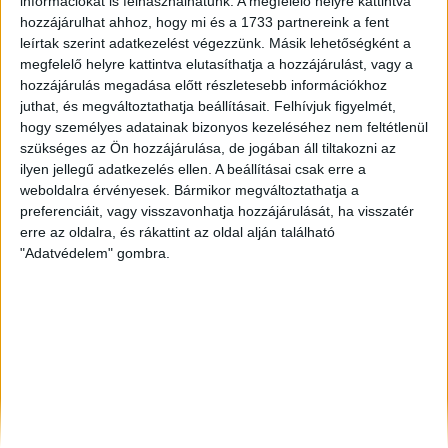
információkat is felhasználhatunk. A megfelelő helyre kattintva
Tata
, Eladó Családi ház
hozzájárulhat ahhoz, hogy mi és a 1733 partnereink a fent
Szolnok
, Eladó Társasházi lakás
leírtak szerint adatkezelést végezzünk. Másik lehetőségként a
Komárom
, Eladó Társasházi lakás
megfelelő helyre kattintva elutasíthatja a hozzájárulást, vagy a
hozzájárulás megadása előtt részletesebb információkhoz
juthat, és megváltoztathatja beállításait.
Felhívjuk figyelmét,
hogy személyes adatainak bizonyos kezeléséhez nem feltétlenül
szükséges az Ön hozzájárulása, de jogában áll tiltakozni az
ilyen jellegű adatkezelés ellen. A beállításai csak erre a
weboldalra érvényesek. Bármikor megváltoztathatja a
preferenciáit, vagy visszavonhatja hozzájárulását, ha visszatér
erre az oldalra, és rákattint az oldal alján található
"Adatvédelem" gombra.
Rólunk
Elégedett ügyfeleink mondták