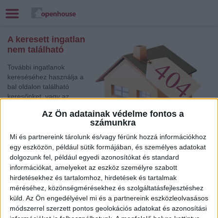
A keresett ingatlan
nem található
További ingatlanok
kereséséhez használja a
bal oldalon található
keresőnket, vagy az
alábbi gyorslinkek egyikét:
Az Ön adatainak védelme fontos a
számunkra
Kaposvár
, Eladó
Társasházi lakás
Mi és partnereink tárolunk és/vagy férünk hozzá információkhoz
Tata
, Eladó Társasházi lakás
egy eszközön, például sütik formájában, és személyes adatokat
dolgozunk fel, például egyedi azonosítókat és standard
Balatonfüred
, Eladó Családi ház
információkat, amelyeket az eszköz személyre szabott
Budaörs
, Eladó Társasházi lakás
hirdetésekhez és tartalomhoz, hirdetések és tartalmak
Balatonalmádi
, Eladó Családi ház
méréséhez, közönségmérésekhez és szolgáltatásfejlesztéshez
Celldömölk
, Eladó Családi ház
küld.
Az Ön engedélyével mi és a partnereink eszközleolvasásos
Csorna
, Eladó Társasházi lakás
módszerrel szerzett pontos geolokációs adatokat és azonosítási