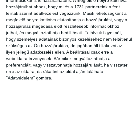
információkat is felhasználhatunk. A megfelelő helyre kattintva
Tatabánya
, Eladó Társasházi lakás
hozzájárulhat ahhoz, hogy mi és a 1731 partnereink a fent
Keszthely
, Eladó Társasházi lakás, Családi ház, Telek
leírtak szerint adatkezelést végezzünk. Másik lehetőségként a
Jászberény
, Eladó Társasházi lakás, Családi ház
megfelelő helyre kattintva elutasíthatja a hozzájárulást, vagy a
hozzájárulás megadása előtt részletesebb információkhoz
juthat, és megváltoztathatja beállításait.
Felhívjuk figyelmét,
hogy személyes adatainak bizonyos kezeléséhez nem feltétlenül
szükséges az Ön hozzájárulása, de jogában áll tiltakozni az
ilyen jellegű adatkezelés ellen. A beállításai csak erre a
weboldalra érvényesek. Bármikor megváltoztathatja a
preferenciáit, vagy visszavonhatja hozzájárulását, ha visszatér
erre az oldalra, és rákattint az oldal alján található
"Adatvédelem" gombra.
Rólunk
Elégedett ügyfeleink mondták