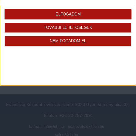
Rólunk
Elégedett ügyfeleink mondták
ELFOGADOM
Openhouse cégcsoport
Értékbecslés
A központ munkatársai
Energetikai tanúsítvány
TOVÁBBI LEHETŐSÉGEK
Szolgáltatásaink
CSR
Elérhetőségeink
Adatvédelmi beállítások
NEM FOGADOM EL
Blog
Panaszkezelési tájékoztató
Adatvédelmi tájékoztató
Ügyfeleknek értesítő az
átruházásról
Süti kezelési tájékoztató
Ügyfél-azonosítási tájékoztató
Franchise Központ levelezési címe: 9023 Győr, Verseny utca 32.
Telefon: +36-30-757-2991
E-mail:
info@oh.hu
eszrevetelek@oh.hu
sales@oh.hu