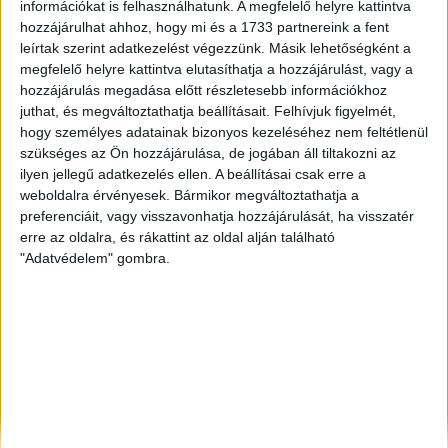
információkat is felhasználhatunk. A megfelelő helyre kattintva
Jászberény
, Eladó Társasházi lakás, Családi ház
hozzájárulhat ahhoz, hogy mi és a 1733 partnereink a fent
Veszprém
, Eladó Társasházi lakás, Családi ház
leírtak szerint adatkezelést végezzünk. Másik lehetőségként a
Miskolc
, Eladó Családi ház
megfelelő helyre kattintva elutasíthatja a hozzájárulást, vagy a
Budaörs
, Eladó Családi ház
hozzájárulás megadása előtt részletesebb információkhoz
juthat, és megváltoztathatja beállításait.
Felhívjuk figyelmét,
hogy személyes adatainak bizonyos kezeléséhez nem feltétlenül
szükséges az Ön hozzájárulása, de jogában áll tiltakozni az
ilyen jellegű adatkezelés ellen. A beállításai csak erre a
weboldalra érvényesek. Bármikor megváltoztathatja a
preferenciáit, vagy visszavonhatja hozzájárulását, ha visszatér
erre az oldalra, és rákattint az oldal alján található
"Adatvédelem" gombra.