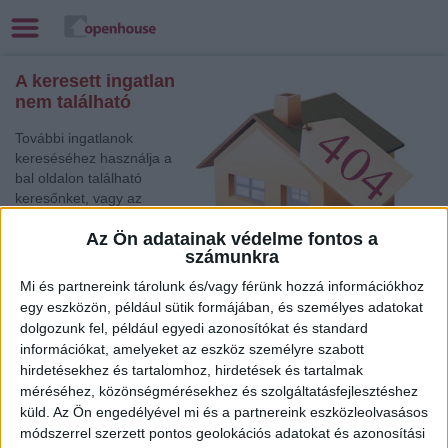
A keresett ingatlan
nem található
További ingatlanok
kereséséhez használja a
bal oldalon található
keresőnket, vagy az
alábbi gyorslinkek egyikét:
Az Ön adatainak védelme fontos a
számunkra
Szombathely
, Eladó
Társasházi lakás,
Mi és partnereink tárolunk és/vagy férünk hozzá információkhoz
Családi ház
egy eszközön, például sütik formájában, és személyes adatokat
Veszprém
, Eladó Családi ház
dolgozunk fel, például egyedi azonosítókat és standard
Békéscsaba
, Eladó Társasházi lakás, Családi ház, Garázs,
információkat, amelyeket az eszköz személyre szabott
Házrész
hirdetésekhez és tartalomhoz, hirdetések és tartalmak
Debrecen
, Eladó Társasházi lakás
méréséhez, közönségmérésekhez és szolgáltatásfejlesztéshez
Zalaegerszeg
, Eladó Társasházi lakás
küld.
Az Ön engedélyével mi és a partnereink eszközleolvasásos
módszerrel szerzett pontos geolokációs adatokat és azonosítási
Sopron
, Eladó Családi ház