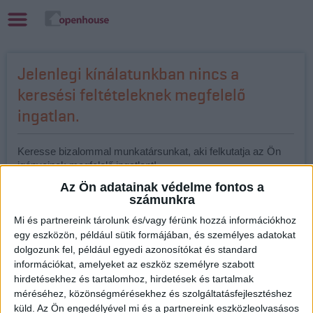
Jelenlegi kínálatunkban nincs a
keresési feltételeknek megfelelő
ingatlan.
Keresse bizalommal munkatársunkat, aki felkutatja az Ön
igényeinek megfelelő ingatlant!
Az Ön adatainak védelme fontos a
Komjáthy Győző
számunkra
Openhouse Székesfehérvár Ingatlaniroda
Mi és partnereink tárolunk és/vagy férünk hozzá információkhoz
Értékesítő
egy eszközön, például sütik formájában, és személyes adatokat
dolgozunk fel, például egyedi azonosítókat és standard
+36 30 694 9180
információkat, amelyeket az eszköz személyre szabott
gyozo.komjathy@oh.hu
hirdetésekhez és tartalomhoz, hirdetések és tartalmak
www.facebook.com/ohingatlan
méréséhez, közönségmérésekhez és szolgáltatásfejlesztéshez
küld.
Az Ön engedélyével mi és a partnereink eszközleolvasásos