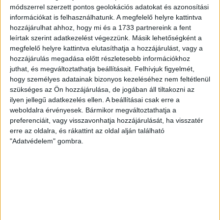
módszerrel szerzett pontos geolokációs adatokat és azonosítási
információkat is felhasználhatunk. A megfelelő helyre kattintva
hozzájárulhat ahhoz, hogy mi és a 1733 partnereink a fent
leírtak szerint adatkezelést végezzünk. Másik lehetőségként a
megfelelő helyre kattintva elutasíthatja a hozzájárulást, vagy a
hozzájárulás megadása előtt részletesebb információkhoz
juthat, és megváltoztathatja beállításait.
Felhívjuk figyelmét,
hogy személyes adatainak bizonyos kezeléséhez nem feltétlenül
szükséges az Ön hozzájárulása, de jogában áll tiltakozni az
ilyen jellegű adatkezelés ellen. A beállításai csak erre a
weboldalra érvényesek. Bármikor megváltoztathatja a
preferenciáit, vagy visszavonhatja hozzájárulását, ha visszatér
erre az oldalra, és rákattint az oldal alján található
"Adatvédelem" gombra.