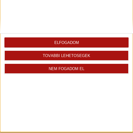
ELFOGADOM
TOVÁBBI LEHETŐSÉGEK
Rólunk
Elégedett ügyfeleink mondták
NEM FOGADOM EL
Openhouse cégcsoport
Értékbecslés
A központ munkatársai
Energetikai tanúsítvány
Szolgáltatásaink
CSR
Elérhetőségeink
Adatvédelmi beállítások
Blog
Panaszkezelési tájékoztató
Adatvédelmi tájékoztató
Ügyfeleknek értesítő az
átruházásról
Süti kezelési tájékoztató