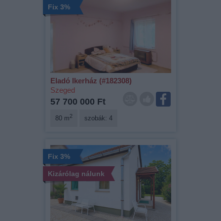
Fix 3%
Eladó Ikerház (#182308)
Szeged
57 700 000 Ft
2
80 m
szobák: 4
Fix 3%
Kizárólag nálunk