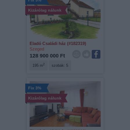
Kizárólag nálunk
Eladó Családi ház (#182319)
Szeged
128 900 000 Ft
2
195 m
szobák: 5
Fix 3%
Kizárólag nálunk