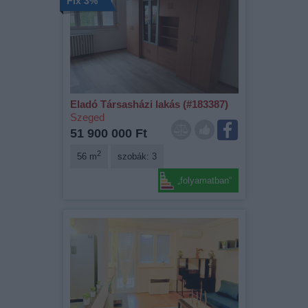
Fix 3%
Eladó Társasházi lakás (#183387)
Szeged
51 900 000 Ft
2
56 m
szobák: 3
„folyamatban“