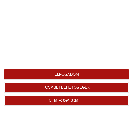
Eladó Társasházi lakás (#182657)
Szeged
50 000 000 Ft
2
60 m
szobák: 3
„folyamatban“
Fix 3%
ELFOGADOM
Videós
TOVÁBBI LEHETŐSÉGEK
NEM FOGADOM EL
Eladó Társasházi lakás (#182648)
Szeged
1 250 000 Ft
2
53 m
szobák: 3