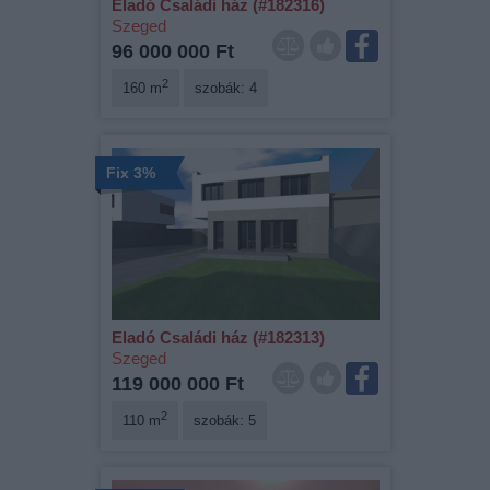
Eladó Családi ház (#182316)
Szeged
96 000 000 Ft
2
160 m
szobák: 4
Fix 3%
Eladó Családi ház (#182313)
Szeged
119 000 000 Ft
2
110 m
szobák: 5