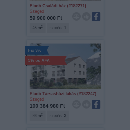
Eladó Családi ház (#182271)
Szeged
59 900 000 Ft
2
45 m
szobák: 1
Fix 3%
5%-os ÁFA
Eladó Társasházi lakás (#182247)
Szeged
100 384 980 Ft
2
86 m
szobák: 3