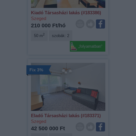
Kiadó Társasházi lakás (#183386)
Szeged
210 000 Ft/hó
2
50 m
szobák: 2
„folyamatban“
Fix 3%
Eladó Társasházi lakás (#183371)
Szeged
42 500 000 Ft