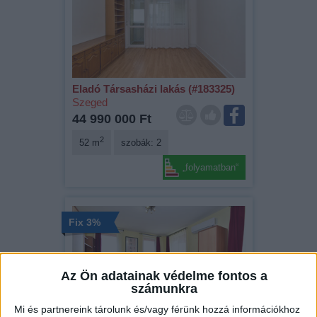
Eladó Társasházi lakás (#183325)
Szeged
44 990 000 Ft
2
52 m
szobák: 2
„folyamatban“
Fix 3%
Az Ön adatainak védelme fontos a
számunkra
Mi és partnereink tárolunk és/vagy férünk hozzá információkhoz