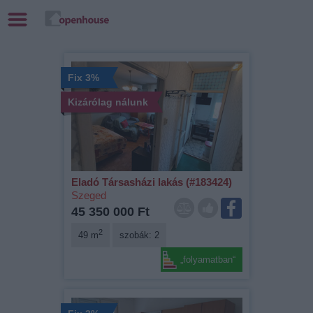
Fix 3%
Kizárólag nálunk
Eladó Társasházi lakás (#183424)
Szeged
45 350 000 Ft
2
49 m
szobák: 2
„folyamatban“