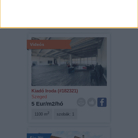
Szeged
109 000 000 Ft
2
96 m
szobák: 4
Videós
Kiadó Iroda (#182321)
Szeged
5 Eur/m2/hó
2
1100 m
szobák: 1
Fix 3%