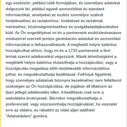
egy eszközön, például sütik formájában, és személyes adatokat
Eladó Társasházi lakás (#183314)
dolgozunk fel, például egyedi azonosítókat és standard
Szeged
információkat, amelyeket az eszköz személyre szabott
48 900 000 Ft
hirdetésekhez és tartalomhoz, hirdetések és tartalmak
2
43 m
szobák: 2
„C“
méréséhez, közönségmérésekhez és szolgáltatásfejlesztéshez
küld.
Az Ön engedélyével mi és a partnereink eszközleolvasásos
módszerrel szerzett pontos geolokációs adatokat és azonosítási
információkat is felhasználhatunk. A megfelelő helyre kattintva
hozzájárulhat ahhoz, hogy mi és a 1733 partnereink a fent
leírtak szerint adatkezelést végezzünk. Másik lehetőségként a
megfelelő helyre kattintva elutasíthatja a hozzájárulást, vagy a
hozzájárulás megadása előtt részletesebb információkhoz
juthat, és megváltoztathatja beállításait.
Felhívjuk figyelmét,
hogy személyes adatainak bizonyos kezeléséhez nem feltétlenül
szükséges az Ön hozzájárulása, de jogában áll tiltakozni az
Eladó Nyaraló (#183221)
ilyen jellegű adatkezelés ellen. A beállításai csak erre a
Szeged
weboldalra érvényesek. Bármikor megváltoztathatja a
30 000 000 Ft
preferenciáit, vagy visszavonhatja hozzájárulását, ha visszatér
erre az oldalra, és rákattint az oldal alján található
2
25 m
szobák: 3
"Adatvédelem" gombra.
„folyamatban“