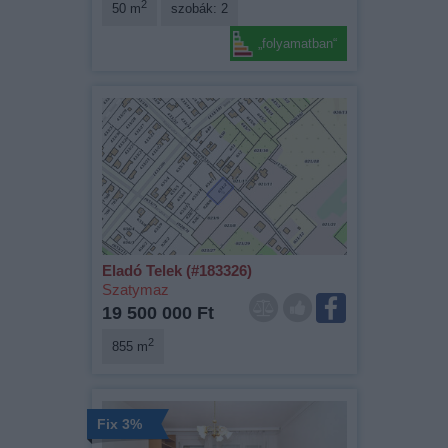
2
50 m
szobák: 2
„folyamatban“
Eladó Telek (#183326)
Szatymaz
19 500 000 Ft
2
855 m
Fix 3%